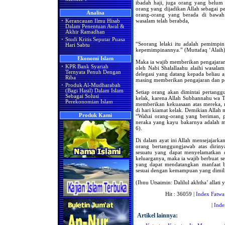
ibadah haji, juga orang yang belum 
orang yang dijadikan Allah sebagai 
Analisa
orang-orang yang berada di bawah 
wasalam telah berabda,
·
Kerancauan Ilmu Hisab
Dalam Penentuan Awal &
Akhir Ramadhan
·
Studi Kritis Seputar Puasa
“Seorang lelaki itu adalah pemimpi
Hari Sabtu
kepemimpinannya.” (Muttafaq ‘Alaih)
Ekonomi Islam
Maka ia wajib memberikan pengajara
·
KPR Bank Syariah
oleh Nabi Shalallaahu alaihi wasala
Ternyata Penuh Dengan
delegasi yang datang kepada beliau 
Riba
masing memberikan pengajaran dan p
·
Produk Al-Mudharabah
(Bagi Hasil) Dalam Islam
Setiap orang akan dimintai pertangg
Sebagai Solusi
kelak, karena Allah Subhannahu wa 
Perekonomian Islam
memberikan kekuasaan atas mereka, 
di hari kiamat kelak. Demikian Allah
Produk Kami
“Wahai orang-orang yang beriman, pel
neraka yang kayu bakarnya adalah ma
6).
Di dalam ayat ini Allah mensejajarkan
orang bertanggungjawab atas diriny
sesuatu yang dapat menyelamatkan d
keluarganya, maka ia wajib berbuat 
yang dapat mendatangkan manfaat 
sesuai dengan kemampuan yang dimil
(Ibnu Utsaimin: Dalilul akhtha’ allati 
Hit : 36059 |
Index Fatwa
|
Inde
Artikel lainnya: