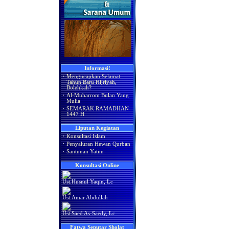
Informasi!
·
Mengucapkan Selamat
Tahun Baru Hijriyah,
Bolehkah?
·
Al-Muharrom Bulan Yang
Mulia
·
SEMARAK RAMADHAN
1447 H
Liputan Kegiatan
·
Konsultasi Islam
·
Penyaluran Hewan Qurban
·
Santunan Yatim
Konsultasi Online
Ust.Husnul Yaqin, Lc
Ust.Amar Abdullah
Ust.Saed As-Saedy, Lc
Fatwa Seputar Sholat