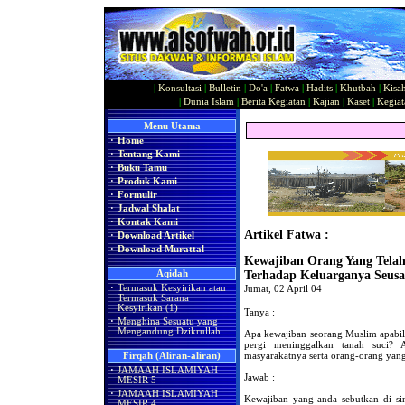
|
Konsultasi
|
Bulletin
|
Do'a
|
Fatwa
|
Hadits
|
Khutbah
|
Kisa
|
Dunia Islam
|
Berita Kegiatan
|
Kajian
|
Kaset
|
Kegiat
Menu Utama
·
Home
·
Tentang Kami
·
Buku Tamu
·
Produk Kami
·
Formulir
·
Jadwal Shalat
·
Kontak Kami
Artikel Fatwa :
·
Download Artikel
·
Download Murattal
Kewajiban Orang Yang Tel
Aqidah
Terhadap Keluarganya Seusa
·
Termasuk Kesyirikan atau
Jumat, 02 April 04
Termasuk Sarana
Kesyirikan (1)
Tanya :
·
Menghina Sesuatu yang
Mengandung Dzikrullah
Apa kewajiban seorang Muslim apabila
pergi meninggalkan tanah suci? 
masyarakatnya serta orang-orang yang
Firqah (Aliran-aliran)
·
JAMAAH ISLAMIYAH
Jawab :
MESIR 5
·
JAMAAH ISLAMIYAH
Kewajiban yang anda sebutkan di si
MESIR 4