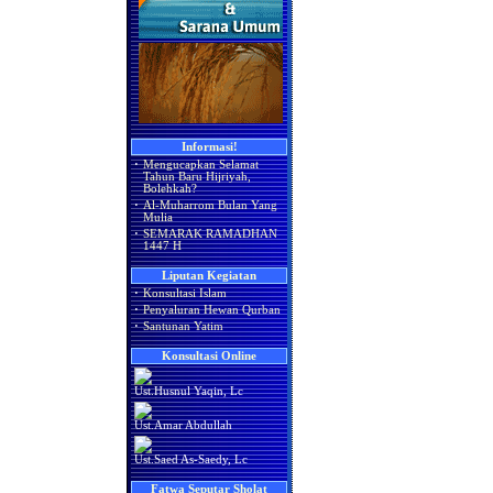
Informasi!
·
Mengucapkan Selamat
Tahun Baru Hijriyah,
Bolehkah?
·
Al-Muharrom Bulan Yang
Mulia
·
SEMARAK RAMADHAN
1447 H
Liputan Kegiatan
·
Konsultasi Islam
·
Penyaluran Hewan Qurban
·
Santunan Yatim
Konsultasi Online
Ust.Husnul Yaqin, Lc
Ust.Amar Abdullah
Ust.Saed As-Saedy, Lc
Fatwa Seputar Sholat