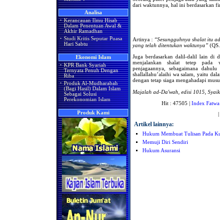
dari waktunnya, hal ini berdasarkan fi
Analisa
·
Kerancauan Ilmu Hisab
Dalam Penentuan Awal &
Akhir Ramadhan
·
Studi Kritis Seputar Puasa
Artinya :
“Sesungguhnya shalat itu a
Hari Sabtu
yang telah ditentukan waktunya”
(QS.
Juga berdasarkan dalil-dalil lain di
Ekonomi Islam
menjalankan shalat tetep pada 
·
KPR Bank Syariah
penjagaannya, sebagaimana dahul
Ternyata Penuh Dengan
shallallahu’alaihi wa salam, yaitu da
Riba
dengan tetap siaga mengahadapi mus
·
Produk Al-Mudharabah
(Bagi Hasil) Dalam Islam
Majalah ad-Da'wah, edisi 1015, Syai
Sebagai Solusi
Perekonomian Islam
Hit : 47505 |
Index Fatwa
Produk Kami
Artikel lainnya:
Hukum Membuat Tulisan Pada K
Memuji Diri Sendiri
Hukum Asuransi