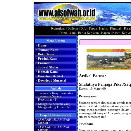
|
Konsultasi
|
Bulletin
|
Do'a
|
Fatwa
|
Hadits
|
Khutbah
|
Kisa
|
Dunia Islam
|
Berita Kegiatan
|
Kajian
|
Kaset
|
Kegiat
Menu Utama
·
Home
·
Tentang Kami
·
Buku Tamu
·
Produk Kami
·
Formulir
·
Jadwal Shalat
·
Kontak Kami
Artikel Fatwa :
·
Download Artikel
·
Download Murattal
Shalatnya Penjaga Piket/Sa
Aqidah
Kamis, 19 Maret 09
·
Termasuk Kesyirikan atau
Pertanyaan:
Termasuk Sarana
Kesyirikan (1)
Seorang tentara ditugaskan untuk men
·
Menghina Sesuatu yang
Ashar ia tidak melaksanakannya, dan b
Mengandung Dzikrullah
yang menggantikan posisinya dalam 
menangguhkannya? Apa pula yang se
Firqah (Aliran-aliran)
situasi semacam itu?
·
JAMAAH ISLAMIYAH
MESIR 5
Jawaban:
·
JAMAAH ISLAMIYAH
Seorang piket penjaga atau yang lain
MESIR 4