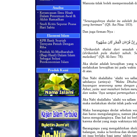
Manusia tidak boleh mempermudah dal
Analisa
·
Kerancauan Ilmu Hisab
Dalam Penentuan Awal &
Akhir Ramadhan
“Sesungguhnya shalat itu adalah fa
·
Studi Kritis Seputar Puasa
yang beriman”
(QS. An-Nisa: 103).
Hari Sabtu
Dan juga firman-Nya :
Ekonomi Islam
·
KPR Bank Syariah
ِ إِنَّ قُرْءَانَ الْفَجْرِ كَانَ مَشْهُودًا
Ternyata Penuh Dengan
Riba
“Dirikanlah shalat dari sesudah
·
Produk Al-Mudharabah
(dirikanlah pula shalat) subuh. S
(Bagi Hasil) Dalam Islam
malaikat)”
(QS. Al-Isro: 78).
Sebagai Solusi
Perekonomian Islam
Jika sholat adalah kewajiban yang 
melakukan kewajiban ini pada waktu
Produk Kami
di atas.
Dan Nabi shalallahu ‘alaihi wa sall
sabdanya (artinya):
”Waktu Dhuhur,
bayangan seseorang sama dengan p
Ashar, yaitu saat matahari belum me
dan waktu ‘Isya sampai pertengaha
Jika Nabi shalallahu ‘alaihi wa salla
maka melakukan sholat tidak pada wa
Maka barangsiapa sholat sebelum wa
dan harus mengulanginya, namun jika t
harus mengulanginya. Dan hal ini berl
karena sholat yang maju waktunya tid
Barangsiapa yang mengakhirkan shola
halangan, maka ia berdosa dan sholat
ini juga berlaku bagi jama’ takhir ta