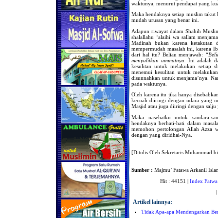
waktunya, menurut pendapat yang kuat
Maka hendaknya setiap muslim takut 
mudah urusan yang benar ini.
Adapun riwayat dalam Shahih Muslim
shalallahu ‘alaihi wa sallam menjam
Madinah bukan karena ketakutan d
mempermudah masalah ini, karena Ib
dari hal itu? Beliau menjawab:
“Beli
menyulitkan ummatnya.
Ini adalah d
kesulitan untuk melakukan setiap 
menemui kesulitan untuk melakukan 
disunnahkan untuk menjama’nya. Namu
pada waktunya.
Oleh karena itu jika hanya disebabka
kecuali diiringi dengan udara yang 
Masjid atau juga diiringi dengan sal
Maka nasehatku untuk saudara-s
hendaknya berhati-hati dalam masal
memohon pertolongan Allah Azza wa
dengan yang diridhai-Nya.
[Ditulis Oleh Sekretaris Muhammad bi
Sumber :
Majmu’ Fatawa Arkanil Islam
Hit : 44151 |
Index Fatwa
Artikel lainnya:
Tidak Apa-apa Mendengarkan Ber