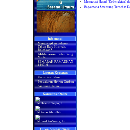
Mengatasi Hasad (Kedengkian) da
Bagaimana Seseorang Terbebas Da
Informasi!
·
Mengucapkan Selamat
Tahun Baru Hijriyah,
Bolehkah?
·
Al-Muharrom Bulan Yang
Mulia
·
SEMARAK RAMADHAN
1447 H
Liputan Kegiatan
·
Konsultasi Islam
·
Penyaluran Hewan Qurban
·
Santunan Yatim
Konsultasi Online
Ust.Husnul Yaqin, Lc
Ust.Amar Abdullah
Ust.Saed As-Saedy, Lc
Fatwa Seputar Sholat