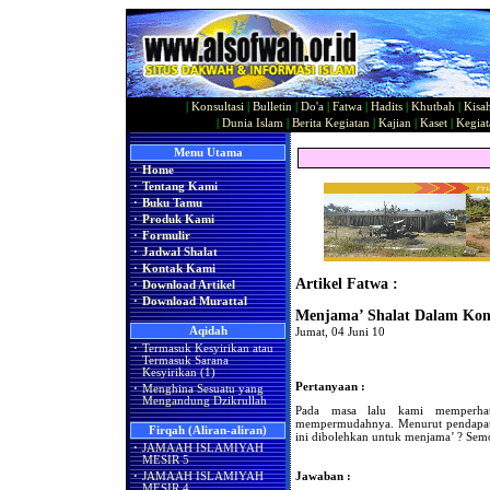
|
Konsultasi
|
Bulletin
|
Do'a
|
Fatwa
|
Hadits
|
Khutbah
|
Kisa
|
Dunia Islam
|
Berita Kegiatan
|
Kajian
|
Kaset
|
Kegiat
Menu Utama
·
Home
·
Tentang Kami
·
Buku Tamu
·
Produk Kami
·
Formulir
·
Jadwal Shalat
·
Kontak Kami
Artikel Fatwa :
·
Download Artikel
·
Download Murattal
Menjama’ Shalat Dalam Kond
Aqidah
Jumat, 04 Juni 10
·
Termasuk Kesyirikan atau
Termasuk Sarana
Kesyirikan (1)
Pertanyaan :
·
Menghina Sesuatu yang
Mengandung Dzikrullah
Pada masa lalu kami memperha
mempermudahnya. Menurut pendapat a
Firqah (Aliran-aliran)
ini dibolehkan untuk menjama’ ? Sem
·
JAMAAH ISLAMIYAH
MESIR 5
Jawaban :
·
JAMAAH ISLAMIYAH
MESIR 4