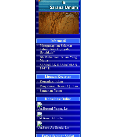
Informasi!
·
Mengucapkan Selamat
Tahun Baru Hijriyah,
Bolehkah?
·
Al-Muharrom Bulan Yang
Mulia
·
SEMARAK RAMADHAN
1447 H
Liputan Kegiatan
·
Konsultasi Islam
·
Penyaluran Hewan Qurban
·
Santunan Yatim
Konsultasi Online
Ust.Husnul Yaqin, Lc
Ust.Amar Abdullah
Ust.Saed As-Saedy, Lc
Fatwa Seputar Sholat