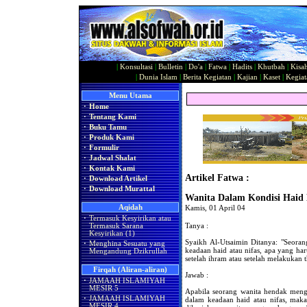
|
Konsultasi
|
Bulletin
|
Do'a
|
Fatwa
|
Hadits
|
Khutbah
|
Kisa
|
Dunia Islam
|
Berita Kegiatan
|
Kajian
|
Kaset
|
Kegiat
Menu Utama
·
Home
·
Tentang Kami
·
Buku Tamu
·
Produk Kami
·
Formulir
·
Jadwal Shalat
·
Kontak Kami
Artikel Fatwa :
·
Download Artikel
·
Download Murattal
Wanita Dalam Kondisi Haid 
Aqidah
Kamis, 01 April 04
·
Termasuk Kesyirikan atau
Tanya :
Termasuk Sarana
Kesyirikan (1)
Syaikh Al-Utsaimin Ditanya: "Seoran
·
Menghina Sesuatu yang
keadaan haid atau nifas, apa yang ha
Mengandung Dzikrullah
setelah ihram atau setelah melakukan 
Firqah (Aliran-aliran)
Jawab :
·
JAMAAH ISLAMIYAH
MESIR 5
Apabila seorang wanita hendak meng
·
JAMAAH ISLAMIYAH
dalam keadaan haid atau nifas, maka
MESIR 4