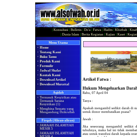
|
Konsultasi
|
Bulletin
|
Do'a
|
Fatwa
|
Hadits
|
Khutbah
|
Kisa
|
Dunia Islam
|
Berita Kegiatan
|
Kajian
|
Kaset
|
Kegiat
Menu Utama
·
Home
·
Tentang Kami
·
Buku Tamu
·
Produk Kami
·
Formulir
·
Jadwal Shalat
·
Kontak Kami
Artikel Fatwa :
·
Download Artikel
·
Download Murattal
Hukum Mengeluarkan Darah 
Aqidah
Rabu, 07 April 04
·
Termasuk Kesyirikan atau
Tanya :
Termasuk Sarana
Kesyirikan (1)
Apakah mengambil sedikit darah di s
·
Menghina Sesuatu yang
untuk donor membatalkan puasa?
Mengandung Dzikrullah
Jawab :
Firqah (Aliran-aliran)
·
JAMAAH ISLAMIYAH
Jika seseorang mengambil sedikit
MESIR 5
tubuhnya, maka hal ini tidak membat
·
JAMAAH ISLAMIYAH
atau untuk transfusi darah kepada or
MESIR 4