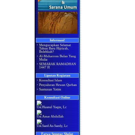
Informasi!
·
Mengucapkan Selamat
Tahun Baru Hijriyah,
Bolehkah?
·
Al-Muharrom Bulan Yang
Mulia
·
SEMARAK RAMADHAN
1447 H
Liputan Kegiatan
·
Konsultasi Islam
·
Penyaluran Hewan Qurban
·
Santunan Yatim
Konsultasi Online
Ust.Husnul Yaqin, Lc
Ust.Amar Abdullah
Ust.Saed As-Saedy, Lc
Fatwa Seputar Sholat