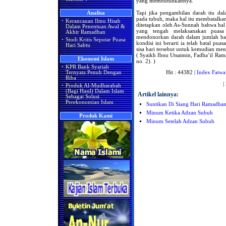
yang membutuhkannya.
Tapi jika pengambilan darah itu d
Analisa
pada tubuh, maka hal itu membatalkan
·
Kerancauan Ilmu Hisab
ditetapkan oleh As-Sunnah bahwa hal 
Dalam Penentuan Awal &
yang tengah melaksanakan puasa 
Akhir Ramadhan
mendonorkan darah dalam jumlah bany
·
Studi Kritis Seputar Puasa
kondisi ini berarti ia telah batal p
Hari Sabtu
sisa hari tersebut untuk kemudian men
( Syaikh Ibnu Utsaimin, Fadha’il Ram
Ekonomi Islam
no. 2). )
·
KPR Bank Syariah
Hit : 44382 |
Index Fatwa
Ternyata Penuh Dengan
Riba
|
·
Produk Al-Mudharabah
(Bagi Hasil) Dalam Islam
Artikel lainnya:
Sebagai Solusi
Perekonomian Islam
Suntikan Di Siang Hari Ramadha
Minum Ketika Adzan Subuh
Produk Kami
Minum Setelah Adzan Subuh