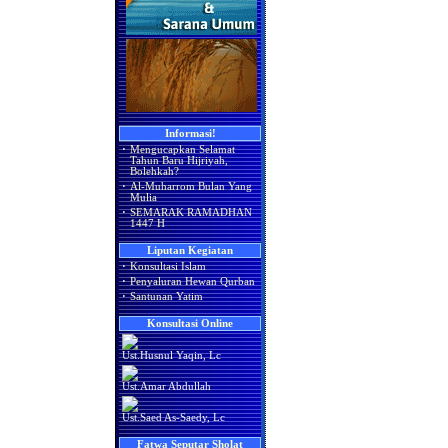
Informasi!
·
Mengucapkan Selamat
Tahun Baru Hijriyah,
Bolehkah?
·
Al-Muharrom Bulan Yang
Mulia
·
SEMARAK RAMADHAN
1447 H
Liputan Kegiatan
·
Konsultasi Islam
·
Penyaluran Hewan Qurban
·
Santunan Yatim
Konsultasi Online
Ust.Husnul Yaqin, Lc
Ust.Amar Abdullah
Ust.Saed As-Saedy, Lc
Fatwa Seputar Sholat