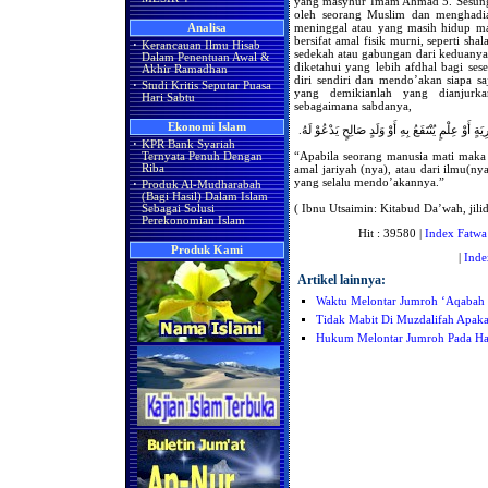
yang masyhur Imam Ahmad 5. Sesungg
oleh seorang Muslim dan menghadi
meninggal atau yang masih hidup ma
Analisa
bersifat amal fisik murni, seperti sha
·
Kerancauan Ilmu Hisab
sedekah atau gabungan dari keduany
Dalam Penentuan Awal &
diketahui yang lebih afdhal bagi se
Akhir Ramadhan
diri sendiri dan mendo’akan siapa s
·
Studi Kritis Seputar Puasa
yang demikianlah yang dianjurka
Hari Sabtu
sebagaimana sabdanya,
Ekonomi Islam
ٍ أَوْ عِلْمٍ يُنْتَفَعُ بِهِ أَوْ وَلَدٍ صَالِحٍ يَدْعُوْ لَهُ
·
KPR Bank Syariah
“Apabila seorang manusia mati maka t
Ternyata Penuh Dengan
amal jariyah (nya), atau dari ilmu(ny
Riba
yang selalu mendo’akannya.”
·
Produk Al-Mudharabah
(Bagi Hasil) Dalam Islam
( Ibnu Utsaimin: Kitabud Da’wah, jilid 
Sebagai Solusi
Perekonomian Islam
Hit : 39580 |
Index Fatwa
Produk Kami
|
Inde
Artikel lainnya:
Waktu Melontar Jumroh ‘Aqabah
Tidak Mabit Di Muzdalifah Apa
Hukum Melontar Jumroh Pada Hari