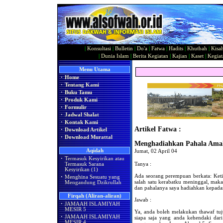
|
Konsultasi
|
Bulletin
|
Do'a
|
Fatwa
|
Hadits
|
Khutbah
|
Kisa
|
Dunia Islam
|
Berita Kegiatan
|
Kajian
|
Kaset
|
Kegiat
Menu Utama
·
Home
·
Tentang Kami
·
Buku Tamu
·
Produk Kami
·
Formulir
·
Jadwal Shalat
·
Kontak Kami
Artikel Fatwa :
·
Download Artikel
·
Download Murattal
Menghadiahkan Pahala Amal
Aqidah
Jumat, 02 April 04
·
Termasuk Kesyirikan atau
Tanya :
Termasuk Sarana
Kesyirikan (1)
Ada seorang perempuan berkata: Ket
·
Menghina Sesuatu yang
salah satu kerabatku meninggal, maka
Mengandung Dzikrullah
dan pahalanya saya hadiahkan kepada
Firqah (Aliran-aliran)
Jawab :
·
JAMAAH ISLAMIYAH
MESIR 5
Ya, anda boleh melakukan thawaf tu
·
JAMAAH ISLAMIYAH
siapa saja yang anda kehendaki dar
MESIR 4