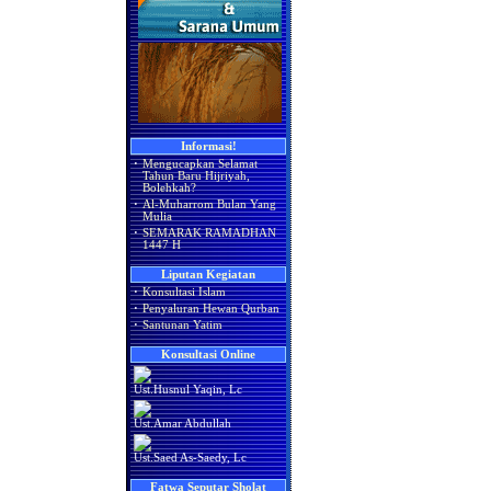
Informasi!
·
Mengucapkan Selamat
Tahun Baru Hijriyah,
Bolehkah?
·
Al-Muharrom Bulan Yang
Mulia
·
SEMARAK RAMADHAN
1447 H
Liputan Kegiatan
·
Konsultasi Islam
·
Penyaluran Hewan Qurban
·
Santunan Yatim
Konsultasi Online
Ust.Husnul Yaqin, Lc
Ust.Amar Abdullah
Ust.Saed As-Saedy, Lc
Fatwa Seputar Sholat