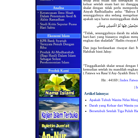
setiap awal bulan dan ditetapkan
keluar setelah enam hari ini diangg
shalat dengan tidak perlu memperdul
Analisa
Aisyah Radhiallaahu anha: “Bahwa F
·
Kerancauan Ilmu Hisab
sesungguhnya aku sedang mengeluarka
Dalam Penentuan Awal &
apakah saya harus meninggalkan shala
Akhir Ramadhan
·
Studi Kritis Seputar Puasa
 تحِيْضِيْنَ فِيْهَا ثُمَّ اغْتَسِلِي وَصَلِّي
Hari Sabtu
“Tidak, sesungguhnya darah itu adalah
Ekonomi Islam
hari-hari yang biasanya engkau men
engkau dan shalatlah” Hadits riwayat 
·
KPR Bank Syariah
Ternyata Penuh Dengan
Dan juga berdasarkan riwayat dar
Riba
Habibah binti Jahsy:
·
Produk Al-Mudharabah
(Bagi Hasil) Dalam Islam
Sebagai Solusi
Perekonomian Islam
“Tinggalkanlah shalat sesuai dengan
kemudian setelah itu mandilah engkau
Produk Kami
( Fatawa wa Rasa’il Asy-Syaikh Ibnu U
Hit : 44169 |
Index Fatwa
|
I
Artikel lainnya:
Apakah Tubuh Wanita Nifas Menja
Darah yang Keluar dari Wanita ya
Bersetubuh Setelah Tiga Puluh Ha