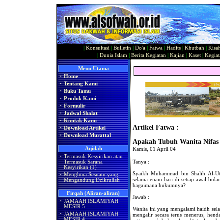
|
Konsultasi
|
Bulletin
|
Do'a
|
Fatwa
|
Hadits
|
Khutbah
|
Kisa
|
Dunia Islam
|
Berita Kegiatan
|
Kajian
|
Kaset
|
Kegiat
Menu Utama
·
Home
·
Tentang Kami
·
Buku Tamu
·
Produk Kami
·
Formulir
·
Jadwal Shalat
·
Kontak Kami
Artikel Fatwa :
·
Download Artikel
·
Download Murattal
Apakah Tubuh Wanita Nifas 
Aqidah
Kamis, 01 April 04
·
Termasuk Kesyirikan atau
Tanya :
Termasuk Sarana
Kesyirikan (1)
Syaikh Muhammad bin Shalih Al-Uts
·
Menghina Sesuatu yang
selama enam hari di setiap awal bulan
Mengandung Dzikrullah
bagaimana hukumnya?
Firqah (Aliran-aliran)
Jawab :
·
JAMAAH ISLAMIYAH
MESIR 5
Wanita ini yang mengalami haidh sel
·
JAMAAH ISLAMIYAH
mengalir secara terus menerus, hend
MESIR 4