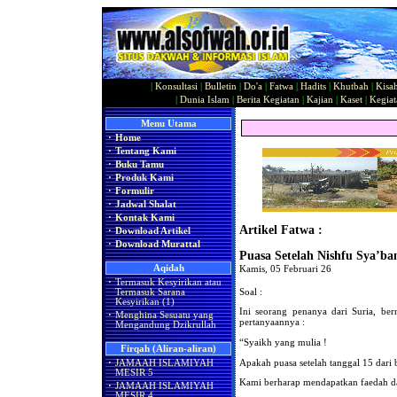
|
Konsultasi
|
Bulletin
|
Do'a
|
Fatwa
|
Hadits
|
Khutbah
|
Kisa
|
Dunia Islam
|
Berita Kegiatan
|
Kajian
|
Kaset
|
Kegiat
Menu Utama
·
Home
·
Tentang Kami
·
Buku Tamu
·
Produk Kami
·
Formulir
·
Jadwal Shalat
·
Kontak Kami
Artikel Fatwa :
·
Download Artikel
·
Download Murattal
Puasa Setelah Nishfu Sya’ba
Aqidah
Kamis, 05 Februari 26
·
Termasuk Kesyirikan atau
Soal :
Termasuk Sarana
Kesyirikan (1)
Ini seorang penanya dari Suria, 
·
Menghina Sesuatu yang
pertanyaannya :
Mengandung Dzikrullah
“Syaikh yang mulia !
Firqah (Aliran-aliran)
Apakah puasa setelah tanggal 15 dar
·
JAMAAH ISLAMIYAH
MESIR 5
Kami berharap mendapatkan faedah d
·
JAMAAH ISLAMIYAH
MESIR 4