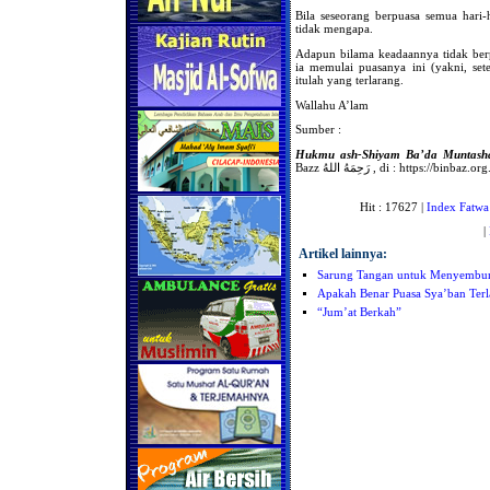
Bila seseorang berpuasa semua hari-
tidak mengapa.
Adapun bilama keadaannya tidak ber
ia memulai puasanya ini (yakni, set
itulah yang terlarang.
Wallahu A’lam
Sumber :
Hukmu ash-Shiyam Ba’da Muntasha
Hit : 17627 |
Index Fatwa
|
Artikel lainnya:
Sarung Tangan untuk Menyembun
Apakah Benar Puasa Sya’ban Terl
“Jum’at Berkah”