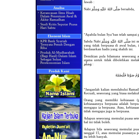
Jawab :
Analisa
Nabi صَلَّى اللهُ عَلَيْهِ وَسَلَّمَ bersabda,
·
Kerancauan Ilmu Hisab
Dalam Penentuan Awal &
Akhir Ramadhan
·
Studi Kritis Seputar Puasa
Hari Sabtu
“Apabila bulan Sya’ban telah sampai 
Ekonomi Islam
·
KPR Bank Syariah
Sabda Nabi صَلَّى اللهُ عَلَيْهِ وَسَلَّمَ ini merupakan hadis yang shahih. Oleh karena itu, siapa
Ternyata Penuh Dengan
yang tidak berpuasa di awal bulan, i
Riba
berdasarkan hadis yang shahih ini.
·
Produk Al-Mudharabah
Demikian pula bilamana seseorang a
(Bagi Hasil) Dalam Islam
Sebagai Solusi
utama untuk tidak dibolehkan melakukannya. B
Perekonomian Islam
وَسَلَّمَ :
Produk Kami
ُوْمُ صَوْمًا فَلْيَصُمْهُ
“Janganlah kalian mendahului Ramadh
Kecuali, seseorang yang biasa melakuk
Orang yang memiliki kebiasaan (p
kebiasaannya berpuasa adalah berpu
mengapa ia berpuasa. Atau, kebiasaan
tidak mengapa juga ia berpuasa.
Adapun seseorang memulai puasa sete
hal ini tidak boleh.
Adapun bila seseorang memulai pua
tanggal 15, atau memulai puasanya p
itu lebih banyak.