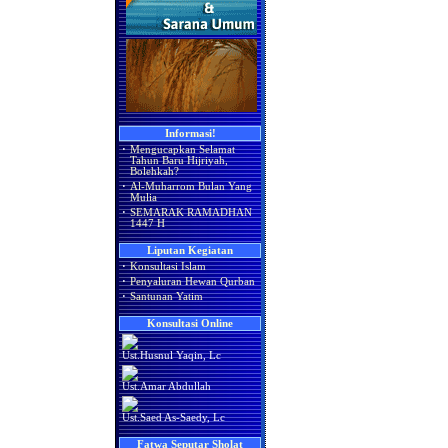
Informasi!
·
Mengucapkan Selamat
Tahun Baru Hijriyah,
Bolehkah?
·
Al-Muharrom Bulan Yang
Mulia
·
SEMARAK RAMADHAN
1447 H
Liputan Kegiatan
·
Konsultasi Islam
·
Penyaluran Hewan Qurban
·
Santunan Yatim
Konsultasi Online
Ust.Husnul Yaqin, Lc
Ust.Amar Abdullah
Ust.Saed As-Saedy, Lc
Fatwa Seputar Sholat