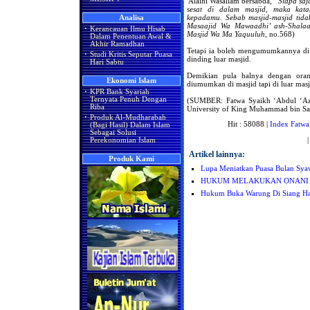
'Alaihi Wasallam bersabda,
“Siapa saj
sesat di dalam masjid, maka kat
kepadamu. Sebab masjid-masjid tidak
Analisa
Masaajid Wa Mawaadhi’ ash-Shalaa
·
Kerancauan Ilmu Hisab
Masjid Wa Ma Yaquuluh,
no.568)
Dalam Penentuan Awal &
Akhir Ramadhan
Tetapi ia boleh mengumumkannya di 
·
Studi Kritis Seputar Puasa
dinding luar masjid.
Hari Sabtu
Demikian pula halnya dengan ora
Ekonomi Islam
diumumkan di masjid tapi di luar masj
·
KPR Bank Syariah
Ternyata Penuh Dengan
(SUMBER: Fatwa Syaikh ‘Abdul ‘Aziz
Riba
University of King Muhammad bin Sa
·
Produk Al-Mudharabah
Hit : 58088 |
Index Fatwa
(Bagi Hasil) Dalam Islam
Sebagai Solusi
Perekonomian Islam
Artikel lainnya:
Produk Kami
Lupa Meniatkan Puasa Bulan Syaw
HUKUM MELAKUKAN ONANI 
Hukum Buka Warung Di Siang Ha