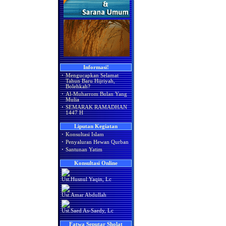
Informasi!
·
Mengucapkan Selamat
Tahun Baru Hijriyah,
Bolehkah?
·
Al-Muharrom Bulan Yang
Mulia
·
SEMARAK RAMADHAN
1447 H
Liputan Kegiatan
·
Konsultasi Islam
·
Penyaluran Hewan Qurban
·
Santunan Yatim
Konsultasi Online
Ust.Husnul Yaqin, Lc
Ust.Amar Abdullah
Ust.Saed As-Saedy, Lc
Fatwa Seputar Sholat