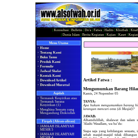
|
Konsultasi
|
Bulletin
|
Do'a
|
Fatwa
|
Hadits
|
Khutbah
|
Kisa
|
Dunia Islam
|
Berita Kegiatan
|
Kajian
|
Kaset
|
Kegiat
Menu Utama
·
Home
·
Tentang Kami
·
Buku Tamu
·
Produk Kami
·
Formulir
·
Jadwal Shalat
·
Kontak Kami
Artikel Fatwa :
·
Download Artikel
·
Download Murattal
Mengumumkan Barang Hilang
Aqidah
Kamis, 24 Nopember 05
·
Termasuk Kesyirikan atau
TANYA:
Termasuk Sarana
Apa hukum mengumumkan barang hila
Kesyirikan (1)
larangan mencari onta (di Masjid)?
·
Menghina Sesuatu yang
Mengandung Dzikrullah
JAWAB:
Alhamdulillah, shalawat dan salam s
Firqah (Aliran-aliran)
'Alaihi Wasallam, wa ba’du:
·
JAMAAH ISLAMIYAH
MESIR 5
Siapa saja yang kehilangan sesuatu
·
JAMAAH ISLAMIYAH
sebab masjid-masjid tidak dibangun 
MESIR 4