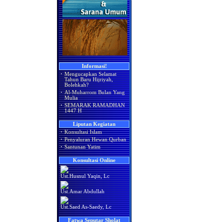
Informasi!
·
Mengucapkan Selamat
Tahun Baru Hijriyah,
Bolehkah?
·
Al-Muharrom Bulan Yang
Mulia
·
SEMARAK RAMADHAN
1447 H
Liputan Kegiatan
·
Konsultasi Islam
·
Penyaluran Hewan Qurban
·
Santunan Yatim
Konsultasi Online
Ust.Husnul Yaqin, Lc
Ust.Amar Abdullah
Ust.Saed As-Saedy, Lc
Fatwa Seputar Sholat