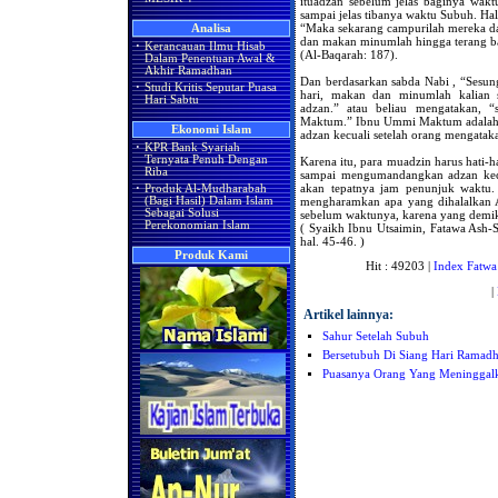
ituadzan sebelum jelas baginya wa
sampai jelas tibanya waktu Subuh. Hal
“Maka sekarang campurilah mereka dan
Analisa
dan makan minumlah hingga terang bag
·
Kerancauan Ilmu Hisab
(Al-Baqarah: 187).
Dalam Penentuan Awal &
Akhir Ramadhan
Dan berdasarkan sabda Nabi , “Sesu
·
Studi Kritis Seputar Puasa
hari, makan dan minumlah kalia
Hari Sabtu
adzan.” atau beliau mengatakan,
Maktum.” Ibnu Ummi Maktum adalah s
Ekonomi Islam
adzan kecuali setelah orang mengata
·
KPR Bank Syariah
Ternyata Penuh Dengan
Karena itu, para muadzin harus hati
Riba
sampai mengumandangkan adzan kecu
akan tepatnya jam penunjuk waktu. 
·
Produk Al-Mudharabah
mengharamkan apa yang dihalalkan A
(Bagi Hasil) Dalam Islam
Sebagai Solusi
sebelum waktunya, karena yang demi
Perekonomian Islam
( Syaikh Ibnu Utsaimin, Fatawa As
hal. 45-46. )
Produk Kami
Hit : 49203 |
Index Fatwa
|
Artikel lainnya:
Sahur Setelah Subuh
Bersetubuh Di Siang Hari Ramadh
Puasanya Orang Yang Meninggalka