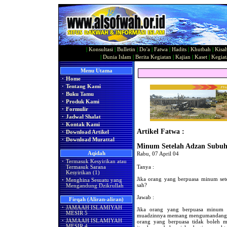
|
Konsultasi
|
Bulletin
|
Do'a
|
Fatwa
|
Hadits
|
Khutbah
|
Kisa
|
Dunia Islam
|
Berita Kegiatan
|
Kajian
|
Kaset
|
Kegiat
Menu Utama
·
Home
·
Tentang Kami
·
Buku Tamu
·
Produk Kami
·
Formulir
·
Jadwal Shalat
·
Kontak Kami
Artikel Fatwa :
·
Download Artikel
·
Download Murattal
Minum Setelah Adzan Subu
Aqidah
Rabu, 07 April 04
·
Termasuk Kesyirikan atau
Tanya :
Termasuk Sarana
Kesyirikan (1)
Jika orang yang berpuasa minum set
·
Menghina Sesuatu yang
sah?
Mengandung Dzikrullah
Jawab :
Firqah (Aliran-aliran)
·
JAMAAH ISLAMIYAH
Jika orang yang berpuasa minum 
MESIR 5
muadzinnya memang mengumandangkan
·
JAMAAH ISLAMIYAH
orang yang berpuasa tidak boleh m
MESIR 4