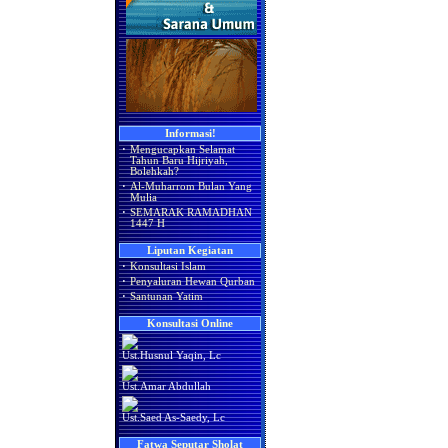
Informasi!
·
Mengucapkan Selamat
Tahun Baru Hijriyah,
Bolehkah?
·
Al-Muharrom Bulan Yang
Mulia
·
SEMARAK RAMADHAN
1447 H
Liputan Kegiatan
·
Konsultasi Islam
·
Penyaluran Hewan Qurban
·
Santunan Yatim
Konsultasi Online
Ust.Husnul Yaqin, Lc
Ust.Amar Abdullah
Ust.Saed As-Saedy, Lc
Fatwa Seputar Sholat