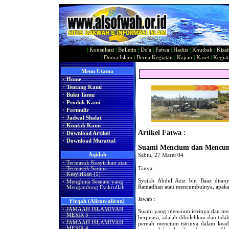
|
Konsultasi
|
Bulletin
|
Do'a
|
Fatwa
|
Hadits
|
Khutbah
|
Kisa
|
Dunia Islam
|
Berita Kegiatan
|
Kajian
|
Kaset
|
Kegiat
Menu Utama
·
Home
·
Tentang Kami
·
Buku Tamu
·
Produk Kami
·
Formulir
·
Jadwal Shalat
·
Kontak Kami
Artikel Fatwa :
·
Download Artikel
·
Download Murattal
Suami Mencium dan Mencumb
Aqidah
Sabtu, 27 Maret 04
·
Termasuk Kesyirikan atau
Tanya :
Termasuk Sarana
Kesyirikan (1)
Syaikh Abdul Aziz bin Baaz ditany
·
Menghina Sesuatu yang
Ramadhan atau mencumbuinya, apakah 
Mengandung Dzikrullah
Jawab :
Firqah (Aliran-aliran)
·
JAMAAH ISLAMIYAH
Suami yang mencium istrinya dan m
MESIR 5
berpuasa, adalah dibolehkan dan tidak
·
JAMAAH ISLAMIYAH
pernah mencium istrinya dalam kead
MESIR 4