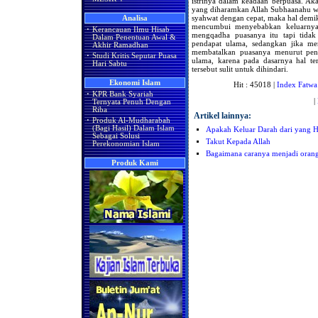
istrinya dalam keadaan berpuasa. Akan
yang diharamkan Allah Subhaanahu wa
syahwat dengan cepat, maka hal dem
Analisa
mencumbui menyebabkan keluarnya 
·
Kerancauan Ilmu Hisab
mengqadha puasanya itu tapi tidak
Dalam Penentuan Awal &
pendapat ulama, sedangkan jika me
Akhir Ramadhan
membatalkan puasanya menurut pend
·
Studi Kritis Seputar Puasa
ulama, karena pada dasarnya hal t
Hari Sabtu
tersebut sulit untuk dihindari.
Ekonomi Islam
Hit : 45018 |
Index Fatwa
·
KPR Bank Syariah
|
Ternyata Penuh Dengan
Riba
Artikel lainnya:
·
Produk Al-Mudharabah
(Bagi Hasil) Dalam Islam
Apakah Keluar Darah dari yang
Sebagai Solusi
Takut Kepada Allah
Perekonomian Islam
Bagaimana caranya menjadi oran
Produk Kami