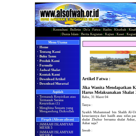
|
Konsultasi
|
Bulletin
|
Do'a
|
Fatwa
|
Hadits
|
Khutbah
|
Kisa
|
Dunia Islam
|
Berita Kegiatan
|
Kajian
|
Kaset
|
Kegiat
Menu Utama
·
Home
·
Tentang Kami
·
Buku Tamu
·
Produk Kami
·
Formulir
·
Jadwal Shalat
·
Kontak Kami
Artikel Fatwa :
·
Download Artikel
·
Download Murattal
Jika Wanita Mendapatkan Ke
Aqidah
Harus Melaksanakan Shalat
·
Termasuk Kesyirikan atau
Rabu, 31 Maret 04
Termasuk Sarana
Kesyirikan (1)
Tanya :
·
Menghina Sesuatu yang
Mengandung Dzikrullah
Syaikh Muhammad bin Shalih Al-Uts
kesuciannya dari haidh atau nifas p
shalat Zhuhur bersama shalat Ashar,
Firqah (Aliran-aliran)
Ashar saja?
·
JAMAAH ISLAMIYAH
MESIR 5
Jawab :
·
JAMAAH ISLAMIYAH
MESIR 4