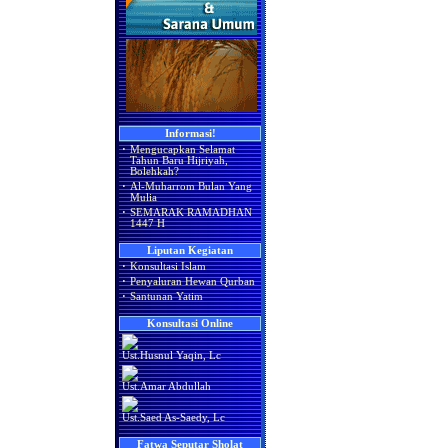
Informasi!
·
Mengucapkan Selamat
Tahun Baru Hijriyah,
Bolehkah?
·
Al-Muharrom Bulan Yang
Mulia
·
SEMARAK RAMADHAN
1447 H
Liputan Kegiatan
·
Konsultasi Islam
·
Penyaluran Hewan Qurban
·
Santunan Yatim
Konsultasi Online
Ust.Husnul Yaqin, Lc
Ust.Amar Abdullah
Ust.Saed As-Saedy, Lc
Fatwa Seputar Sholat