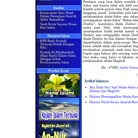
Pendapat yang kuat dalam masalah in
Ashar saja karena tidak ada dalil y
Analisa
Kaidah pokok-pokok ilmu Fiqh mengat
tanggung jawab", kemudian pula bahw
·
Kerancauan Ilmu Hisab
melaksanakan shalat Ashar satu rakaa
Dalam Penentuan Awal &
Akhir Ramadhan
mendapatkan shalat Ashar" Beliau tida
Zhuhur", seandainya shalat Zhuhur 
·
Studi Kritis Seputar Puasa
maka pasti Nabi telah menerang
Hari Sabtu
mendapatkan haidh setelah masuk w
Zhuhur atau mengqadha shalat Zhuhu
Ekonomi Islam
shalat Zhuhur itu bisa dijama' dengan
·
KPR Bank Syariah
digambarkan dalam perta-nyaan. Ber
Ternyata Penuh Dengan
benar adalah tidak ada kewajiban bagi
Riba
berdasarkan petunjuk nash serta kiy
·
Produk Al-Mudharabah
begitu juga halnya jika seorang wa
(Bagi Hasil) Dalam Islam
Isya maka yang harus ia lakukan ad
Sebagai Solusi
melaksanakan shalat Maghrib
Perekonomian Islam
Hit : 47088 |
Index Fatwa
Produk Kami
Artikel lainnya:
Jika Telah Suci Saat Shalat Ashar
Zhuhur dan Maghrib
Hukum Meninggalkan Shalat Kare
Hukum Wirid Secara Jama'ah/Bers