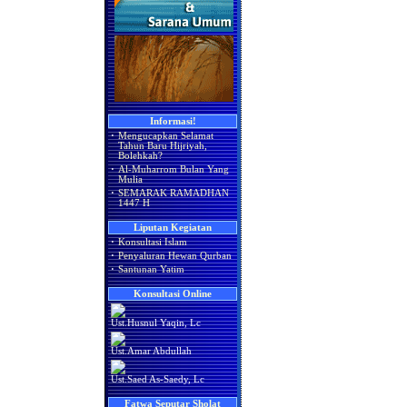
Informasi!
·
Mengucapkan Selamat
Tahun Baru Hijriyah,
Bolehkah?
·
Al-Muharrom Bulan Yang
Mulia
·
SEMARAK RAMADHAN
1447 H
Liputan Kegiatan
·
Konsultasi Islam
·
Penyaluran Hewan Qurban
·
Santunan Yatim
Konsultasi Online
Ust.Husnul Yaqin, Lc
Ust.Amar Abdullah
Ust.Saed As-Saedy, Lc
Fatwa Seputar Sholat