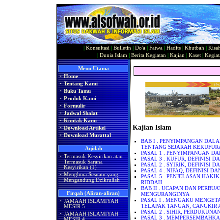
|
Konsultasi
|
Bulletin
|
Do'a
|
Fatwa
|
Hadits
|
Khutbah
|
Kisa
|
Dunia Islam
|
Berita Kegiatan
|
Kajian
|
Kaset
|
Kegiat
Menu Utama
·
Home
·
Tentang Kami
·
Buku Tamu
·
Produk Kami
·
Formulir
·
Jadwal Shalat
·
Kontak Kami
Kajian Islam
·
Download Artikel
·
Download Murattal
BAB I . PENYIMPANGAN DAL
TENTANG SEJARAH KEKUFURA
Aqidah
PASAL 1 . PENYIMPANGAN D
·
Termasuk Kesyirikan atau
PASAL 3 . KUFUR, DEFINISI D
Termasuk Sarana
PASAL 2 . SYIRIK, DEFINISI D
Kesyirikan (1)
PASAL 4 . NIFAQ, DEFINISI D
·
Menghina Sesuatu yang
PASAL 5 . PENJELASAN HAKI
Mengandung Dzikrullah
RIDDAH
BAB II . UCAPAN DAN PERB
Firqah (Aliran-aliran)
MENGURANGINYA
PASAL I . MENGAKU MENGE
·
JAMAAH ISLAMIYAH
TELAPAK TANGAN, CANGKIR 
MESIR 5
PASAL 2 . SIHIR, PERDUKUN
·
JAMAAH ISLAMIYAH
PASAL 3 . MEMPERSEMBAHK
MESIR 4