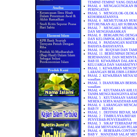
TEMPAT-TEMPAT YANG DIZIA
PASAL 4 . MENGAGUNGKAN 
Analisa
PERINGATAN
·
Kerancauan Ilmu Hisab
PASAL 5 . MENGOLOK-OLOK
Dalam Penentuan Awal &
KEHORMATANNYA
Akhir Ramadhan
PASAL 6 . MEMUTUSKAN HUK
·
Studi Kritis Seputar Puasa
DITURUNKAN ALLAH SUBHAN
Hari Sabtu
PASAL 7 . MENGAKU MEMILI
DAN MENGHARAMKAN
PASAL 8 . BERGABUNG DENG
Ekonomi Islam
DAN KELOMPOK-KELOMPOK J
·
KPR Bank Syariah
PASAL 9 . PANDANGAN MATE
Ternyata Penuh Dengan
BAHAYA-BAHAYANYA
Riba
PASAL 10 . RUQYAH DAN TA
·
Produk Al-Mudharabah
PASAL 11. BERSUMPAH DENGAN
(Bagi Hasil) Dalam Islam
BERTAWASSUL DAN MEMINTA
Sebagai Solusi
BAB III. KEWAJIBAN DALAM
Perekonomian Islam
KELUARGA DAN SAHABATNY
PASAL 1. KEWAJIBAN MENC
Produk Kami
LARANGAN BERLEBIH-LEBIH
PASAL 2. KEWAJIBAN MENA'ATI
wasallam
PASAL 3. DIANJURKAN BERSHALA
wasallam
PASAL 4 . KEUTAMAAN AHLU
TANPA MENGURANGINYA ATA
PASAL 5 . KEUTAMAAN SAHA
MEREKA SERTA MADZHAB AH
PASAL 6 . LARANGAN MENCA
BAB IV . BID'AH
PASAL 1 . DEFINISI BID'A
PASAL 2 . TIMBULNYA BID'
PENYEBAB-PENYEBABNYA
PASAL 3 . SIKAP TERHADAP 
DALAM MENYANGGAH PELAK
PASAL 4 . BEBERAPA CONTOH 
BAB V . MANZHAB SALAF ME