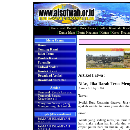
|
Konsultasi
|
Bulletin
|
Do'a
|
Fatwa
|
Hadits
|
Khutbah
|
Kisa
|
Dunia Islam
|
Berita Kegiatan
|
Kajian
|
Kaset
|
Kegiat
Menu Utama
·
Home
·
Tentang Kami
·
Buku Tamu
·
Produk Kami
·
Formulir
·
Jadwal Shalat
·
Kontak Kami
Artikel Fatwa :
·
Download Artikel
·
Download Murattal
Nifas, Jika Darah Terus Men
Aqidah
Kamis, 01 April 04
·
Termasuk Kesyirikan atau
Tanya :
Termasuk Sarana
Kesyirikan (1)
Syaikh Ibnu Utsaimin ditanya: Jika d
·
Menghina Sesuatu yang
apakah wanita itu harus puasa dan shal
Mengandung Dzikrullah
Jawab :
Firqah (Aliran-aliran)
·
JAMAAH ISLAMIYAH
Wanita yang sedang nifas jika terus
MESIR 5
hari, maka dalam hal ini ada dua k
·
JAMAAH ISLAMIYAH
empat puluh hari itu bukan lagi da
MESIR 4