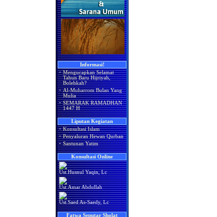
Informasi!
·
Mengucapkan Selamat
Tahun Baru Hijriyah,
Bolehkah?
·
Al-Muharrom Bulan Yang
Mulia
·
SEMARAK RAMADHAN
1447 H
Liputan Kegiatan
·
Konsultasi Islam
·
Penyaluran Hewan Qurban
·
Santunan Yatim
Konsultasi Online
Ust.Husnul Yaqin, Lc
Ust.Amar Abdullah
Ust.Saed As-Saedy, Lc
Fatwa Seputar Sholat