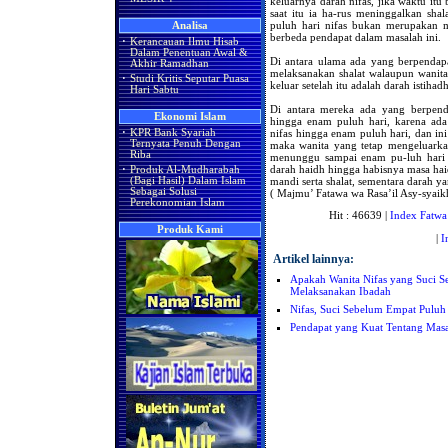
keluarnya darah nifas, jika waktu it
saat itu ia ha-rus meninggalkan sha
puluh hari nifas bukan merupakan m
Analisa
berbeda pendapat dalam masalah ini.
·
Kerancauan Ilmu Hisab
Dalam Penentuan Awal &
Di antara ulama ada yang berpendapa
Akhir Ramadhan
melaksanakan shalat walaupun wanita
·
Studi Kritis Seputar Puasa
keluar setelah itu adalah darah istihad
Hari Sabtu
Di antara mereka ada yang berpenda
Ekonomi Islam
hingga enam puluh hari, karena ada
nifas hingga enam puluh hari, dan ini
·
KPR Bank Syariah
Ternyata Penuh Dengan
maka wanita yang tetap mengeluarka
Riba
menunggu sampai enam pu-luh hari k
darah haidh hingga habisnya masa haid
·
Produk Al-Mudharabah
mandi serta shalat, sementara darah ya
(Bagi Hasil) Dalam Islam
Sebagai Solusi
( Majmu’ Fatawa wa Rasa’il Asy-syaik
Perekonomian Islam
Hit : 46639 |
Index Fatwa
Produk Kami
|
I
Artikel lainnya:
Apakah Wanita Nifas yang Suci S
Melaksanakan Ibadah
Nifas, Suci Sebelum Empat Puluh
Pendapat yang Kuat Tentang Masa