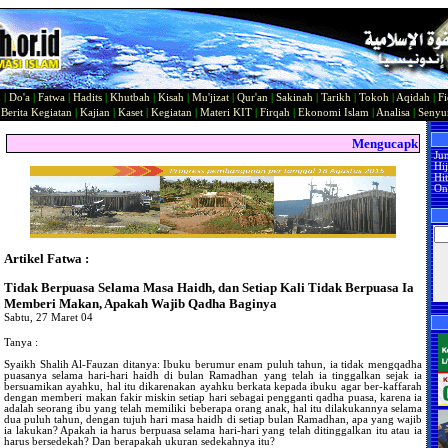
n
|
Do'a
|
Fatwa
|
Hadits
|
Khutbah
|
Kisah
|
Mu'jizat
|
Qur'an
|
Sakinah
|
Tarikh
|
Tokoh
|
Aqidah
|
Fi
|
Berita Kegiatan
|
Kajian
|
Kaset
|
Kegiatan
|
Materi KIT
|
Firqah
|
Ekonomi Islam
|
Analisa
|
Seny
Mengucapkan Sela
Ju
Hi
Hit
On
Artikel Fatwa :
Tidak Berpuasa Selama Masa Haidh, dan Setiap Kali Tidak Berpuasa Ia
Memberi Makan, Apakah Wajib Qadha Baginya
Sabtu, 27 Maret 04
Tanya :
Syaikh Shalih Al-Fauzan ditanya: Ibuku berumur enam puluh tahun, ia tidak mengqadha
puasanya selama hari-hari haidh di bulan Ramadhan yang telah ia tinggalkan sejak ia
bersuamikan ayahku, hal itu dikarenakan ayahku berkata kepada ibuku agar ber-kaffarah
dengan memberi makan fakir miskin setiap hari sebagai pengganti qadha puasa, karena ia
adalah seorang ibu yang telah memiliki beberapa orang anak, hal itu dilakukannya selama
dua puluh tahun, dengan tujuh hari masa haidh di setiap bulan Ramadhan, apa yang wajib
ia lakukan? Apakah ia harus berpuasa selama hari-hari yang telah ditinggalkan itu atau ia
harus bersedekah? Dan berapakah ukuran sedekahnya itu?