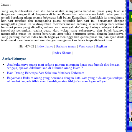
Jawab :
Yang wajib dilakukan oleh ibu Anda adalah mengqadha hari-hari puasa yang telah ia
tinggalkan dengan tidak berpuasa di bulan Rama-dhan selama masa haidh, sekalipun itu
terjadi berulang-ulang selama beberapa kali bulan Ramadhan. Hendaklah ia menghitung
hari-hari tersebut dan mengqadha puasa sejumlah hari-hari itu, bersamaan dengan
mengqadha puasa itu ia diwajibkan memberi makan seorang miskin setiap hari selama
hari-hari puasa yang diqadha, sebesar satu setengah sha' setiap harinya sebagai kaffarah
(penebus) penundaan qadha puasa dari waktu yang seharusnya, dan boleh baginya
mengqadha puasa itu secara berurutan atau tidak berurutan sesuai dengan kondisinya.
Yang penting, bahwa tidak boleh baginya meninggalkan qadha puasa itu, dan ayah Anda
telah melakukan kesalahan besar dengan mengeluarkan fatwa tanpa didasari ilmu.
Hit : 47432 |
Index Fatwa
|
Beritahu teman
|
Versi cetak
|
Bagikan
|
Index Shaum
|
Artikel lainnya:
Apa hukumnya orang mati sedang minum-minuman keras atau bunuh diri dengan
sengaja, apakah dikebumikan di kuburan orang Islam ?
Haid Datang Beberapa Saat Sebelum Matahari Terbenam
Bagaimana Hukum orang yang bercanda dengan kata-kata yang didalamnya terdapat
olok-olok kepada Allah atau Rasul-Nya atau Al-Qur'an atau Agama-Nya?