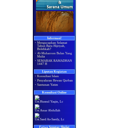
Informasi!
·
Mengucapkan Selamat
Tahun Baru Hijriyah,
Bolehkah?
·
Al-Muharrom Bulan Yang
Mulia
·
SEMARAK RAMADHAN
1447 H
Liputan Kegiatan
·
Konsultasi Islam
·
Penyaluran Hewan Qurban
·
Santunan Yatim
Konsultasi Online
Ust.Husnul Yaqin, Lc
Ust.Amar Abdullah
Ust.Saed As-Saedy, Lc
Fatwa Seputar Sholat