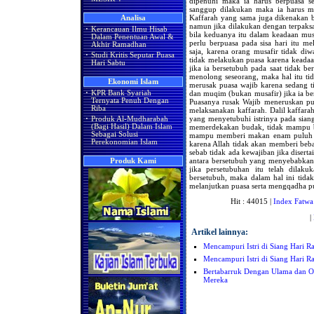
dipenuhi maka ia harus berpuasa sel
sanggup dilakukan maka ia harus 
Kaffarah yang sama juga dikenakan bag
Analisa
namun jika dilakukan dengan terpaks
·
Kerancauan Ilmu Hisab
bila keduanya itu dalam keadaan musa
Dalam Penentuan Awal &
perlu berpuasa pada sisa hari itu m
Akhir Ramadhan
saja, karena orang musafir tidak di
·
Studi Kritis Seputar Puasa
tidak melakukan puasa karena keadaan
Hari Sabtu
jika ia bersetubuh pada saat tidak b
menolong seseorang, maka hal itu tid
Ekonomi Islam
merusak puasa wajib karena sedang ti
dan muqim (bukan musafir) jika ia be
·
KPR Bank Syariah
Ternyata Penuh Dengan
Puasanya rusak Wajib meneruskan pua
Riba
melaksanakan kaffarah. Dalil kaffarah
yang menyetubuhi istrinya pada sian
·
Produk Al-Mudharabah
memerdekakan budak, tidak mampu be
(Bagi Hasil) Dalam Islam
Sebagai Solusi
mampu memberi makan enam puluh or
Perekonomian Islam
karena Allah tidak akan memberi beb
sebab tidak ada kewajiban jika disert
antara bersetubuh yang menyebabkan
Produk Kami
jika persetubuhan itu telah dilaku
bersetubuh, maka dalam hal ini tida
melanjutkan puasa serta mengqadha p
Hit : 44015 |
Index Fatwa
|
Artikel lainnya:
Mencampuri Istri di Siang Hari 
Mencampuri Istri di Siang Hari 
Bertabarruk Dengan Ulama dan Or
Mereka