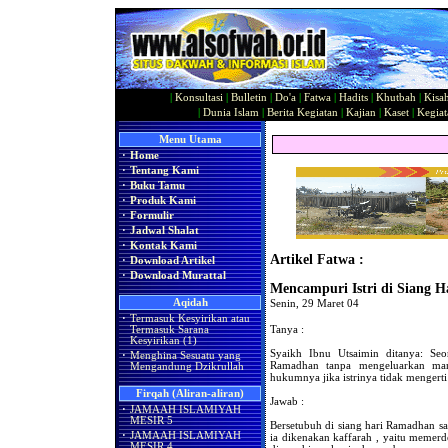
|
Konsultasi
|
Bulletin
|
Do'a
|
Fatwa
|
Hadits
|
Khutbah
|
Kisa
|
Dunia Islam
|
Berita Kegiatan
|
Kajian
|
Kaset
|
Kegiat
Menu Utama
·
Home
·
Tentang Kami
·
Buku Tamu
·
Produk Kami
·
Formulir
·
Jadwal Shalat
·
Kontak Kami
Artikel Fatwa :
·
Download Artikel
·
Download Murattal
Mencampuri Istri di Siang 
Aqidah
Senin, 29 Maret 04
·
Termasuk Kesyirikan atau
Tanya :
Termasuk Sarana
Kesyirikan (1)
Syaikh Ibnu Utsaimin ditanya: Seo
·
Menghina Sesuatu yang
Ramadhan tanpa mengeluarkan ma
Mengandung Dzikrullah
hukumnya jika istrinya tidak mengerti 
Firqah (Aliran-aliran)
Jawab :
·
JAMAAH ISLAMIYAH
MESIR 5
Bersetubuh di siang hari Ramadhan sa
·
JAMAAH ISLAMIYAH
ia dikenakan kaffarah , yaitu memerd
MESIR 4