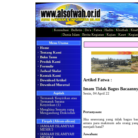
|
Konsultasi
|
Bulletin
|
Do'a
|
Fatwa
|
Hadits
|
Khutbah
|
Kisa
|
Dunia Islam
|
Berita Kegiatan
|
Kajian
|
Kaset
|
Kegiat
Menu Utama
·
Home
·
Tentang Kami
·
Buku Tamu
·
Produk Kami
·
Formulir
·
Jadwal Shalat
·
Kontak Kami
Artikel Fatwa :
·
Download Artikel
·
Download Murattal
Imam Tidak Bagus Bacaann
Aqidah
Senin, 04 April 22
·
Termasuk Kesyirikan atau
Termasuk Sarana
Kesyirikan (1)
·
Menghina Sesuatu yang
Pertanyaan:
Mengandung Dzikrullah
Jika seseorang yang tidak bagus 
Firqah (Aliran-aliran)
antara para makmum ada orang yang 
·
JAMAAH ISLAMIYAH
menjadi batal?
MESIR 5
Jawaban:
·
JAMAAH ISLAMIYAH
MESIR 4