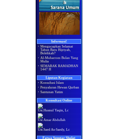
Informasi!
·
Mengucapkan Selamat
Tahun Baru Hijriyah,
Bolehkah?
·
Al-Muharrom Bulan Yang
Mulia
·
SEMARAK RAMADHAN
1447 H
Liputan Kegiatan
·
Konsultasi Islam
·
Penyaluran Hewan Qurban
·
Santunan Yatim
Konsultasi Online
Ust.Husnul Yaqin, Lc
Ust.Amar Abdullah
Ust.Saed As-Saedy, Lc
Fatwa Seputar Sholat