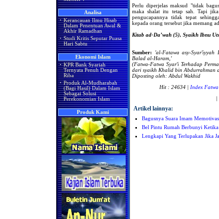
Perlu diperjelas maksud "tidak bagu
maka shalat itu tetap sah. Tapi ji
Analisa
pengucapannya tidak tepat sehin
·
Kerancauan Ilmu Hisab
kepada orang tersebut jika memang ada
Dalam Penentuan Awal &
Akhir Ramadhan
Kitab ad-Da’wah (5), Syaikh Ibnu Uts
·
Studi Kritis Seputar Puasa
Hari Sabtu
Sumber:
'al-Fatawa asy-Syar'iyyah
Ekonomi Islam
Balad al-Haram,'
(Fatwa-Fatwa Syar'i Terhadap Perm
·
KPR Bank Syariah
dari
syaikh Khalid bin Abdurrahman al
Ternyata Penuh Dengan
Riba
Diposting oleh: Abdul Wakhid
·
Produk Al-Mudharabah
Hit : 24634 |
Index Fatwa
(Bagi Hasil) Dalam Islam
Sebagai Solusi
|
Perekonomian Islam
Artikel lainnya:
Produk Kami
Bagusnya Suara Imam Memotiva
Bel Pintu Rumah Berbunyi Ketika
Lengkapi Yang Terlupakan Jika 