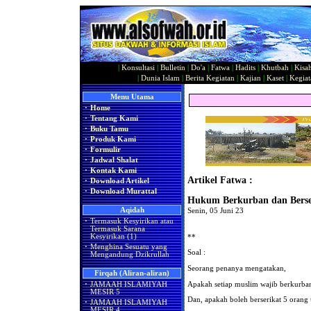
|
Konsultasi
|
Bulletin
|
Do'a
|
Fatwa
|
Hadits
|
Khutbah
|
Kisa
|
Dunia Islam
|
Berita Kegiatan
|
Kajian
|
Kaset
|
Kegiat
Menu Utama
·
Home
·
Tentang Kami
·
Buku Tamu
·
Produk Kami
·
Formulir
·
Jadwal Shalat
·
Kontak Kami
Artikel Fatwa :
·
Download Artikel
·
Download Murattal
Hukum Berkurban dan Berse
Aqidah
Senin, 05 Juni 23
·
Termasuk Kesyirikan atau
Termasuk Sarana
**
Kesyirikan (1)
·
Menghina Sesuatu yang
Soal :
Mengandung Dzikrullah
Seorang penanya mengatakan,
Firqah (Aliran-aliran)
Apakah setiap muslim wajib berkurba
·
JAMAAH ISLAMIYAH
MESIR 5
Dan, apakah boleh berserikat 5 orang
·
JAMAAH ISLAMIYAH
MESIR 4