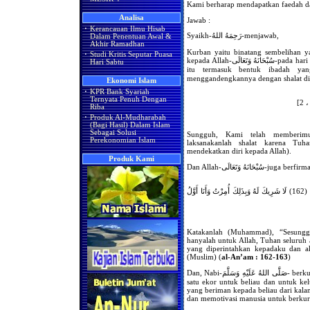
Kami berharap mendapatkan faedah da
Analisa
Jawab :
·
Kerancauan Ilmu Hisab
Syaikh-رَحِمَهُ اللهُ-menjawab,
Dalam Penentuan Awal &
Akhir Ramadhan
Kurban yaitu binatang sembelihan y
·
Studi Kritis Seputar Puasa
kepada Allah-سُبْحَانَهُ وَتَعَالَى-pada hari raya Idul Adha dan 3 hari setelahnya. Dan, kurban
Hari Sabtu
itu termasuk bentuk ibadah yang paling uta
menggandengkannya dengan shalat di 
Ekonomi Islam
·
KPR Bank Syariah
Ternyata Penuh Dengan
Riba
·
Produk Al-Mudharabah
(Bagi Hasil) Dalam Islam
Sebagai Solusi
Sungguh, Kami telah memberi
Perekonomian Islam
laksanakanlah shalat karena Tuh
mendekatkan diri kepada Allah).
Produk Kami
Dan Allah-سُبْحَانَهُ وَتَعَالَى-juga ber
قُلْ إِنَّ صَلَاتِي وَنُسُكِي وَمَحْيَايَ وَمَمَاتِي لِلَّهِ رَبِّ الْعَالَمِينَ (162) لَا شَرِيكَ لَهُ وَبِذَلِكَ أُمِرْتُ وَأَنَا أَوَّلُ
Katakanlah (Muhammad), “Sesungg
hanyalah untuk Allah, Tuhan seluruh 
yang diperintahkan kepadaku dan ak
(Muslim) (
al-An’am : 162-163
)
Dan, Nabi-صَلَّى اللهُ عَلَيْهِ وَسَلَّمَ- berkurban dengan menyembelih dua ekor hewan ternak,
satu ekor untuk beliau dan untuk kel
yang beriman kepada beliau dari kala
dan memotivasi manusia untuk berkur