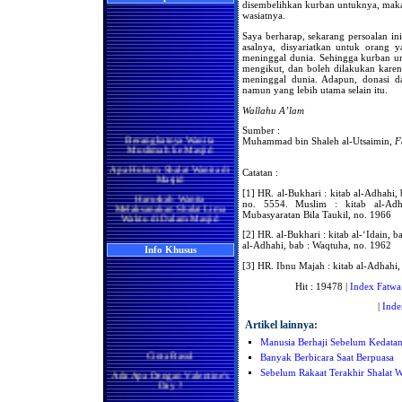
disembelihkan kurban untuknya, mak
wasiatnya.
Saya berharap, sekarang persoalan ini
asalnya, disyariatkan untuk orang 
meninggal dunia. Sehingga kurban un
mengikut, dan boleh dilakukan karen
meninggal dunia. Adapun, donasi da
namun yang lebih utama selain itu.
Wallahu A’lam
Sumber :
Berangkatnya Wanita
Muslimah ke Masjid
Muhammad bin Shaleh al-Utsaimin,
F
Apa Hukum Shalat Wanita di
Masjid
Catatan :
Haruskah Wanita
[1] HR. al-Bukhari : kitab al-Adhahi,
Melaksanakan Shalat Lima
no. 5554. Muslim : kitab al-Adh
Waktu di Dalam Masjid
Mubasyaratan Bila Taukil, no. 1966
Wanita di Rumah
[2] HR. al-Bukhari : kitab al-‘Idain, 
Berma'mum Kepada Imam
al-Adhahi, bab : Waqtuha, no. 1962
di Masjid
Info Khusus
[3] HR. Ibnu Majah : kitab al-Adhahi
Apakah Shalatnya Seorang
Wanita di rumah Lebih
Hit : 19478 |
Index Fatwa
Utama Ataukah di Masjidil
Haram
|
Inde
Manakah yang Lebih Utama
Artikel lainnya:
Bagi Wanita Pada Bulan
Ramadhan, Melaksanakan
Manusia Berhaji Sebelum Kedata
Shalat di Masjidil Haram
Cinta Rasul
atau di Rumah
Banyak Berbicara Saat Berpuasa
Ada Apa Dengan Valentine's
Sebelum Rakaat Terakhir Shalat Wi
Shalatnya Kaum Wanita
Day ?
yang Sedang Umrah di
Bulan Ramadhan
Manisnya Iman