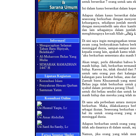
untuk berserikat 7 orang untuk satu ek
Ini dalam kasus berserikat dalam kep
Adapun dalam kasus berserikat dal
seseorang berkurban dengan menyemb
keluarganya, sekalipun jumlah mere
dengan menyembelih satu ekor kambi
dan lain sebagainya dalam jumla
Di sini saya ingin mengingatkan tenta
Informasi!
awam yang berkeyakinan bahwa berku
·
Mengucapkan Selamat
meninggal dunia, sampai-sampai mere
Tahun Baru Hijriyah,
kepada orang lain, apakah kamu telah
Bolehkah?
‘aku berkurban sementara aku masih hi
·
Al-Muharrom Bulan Yang
Mulia
Akan tetapi, perlu diketahui bahwa 
·
SEMARAK RAMADHAN
masih hidup. Jadi, berkurban termas
1447 H
hidup. Karena itu, tidak dinukil dari Nabi-صَلَّى اللهُ عَلَيْهِ وَسَلَّمَ – bahwa belia
untuk satu orang pun dari kalanga
Liputan Kegiatan
kalangan para kerabat beliau, atau dari
Zaenab bintu Khuzaemah yang mening
·
Konsultasi Islam
Beliau juga tidak berkurban untuk
·
Penyaluran Hewan Qurban
syahid dalam peristiwa perang Uhud. 
·
Santunan Yatim
untuk diri beliau sendiri dan untuk 
masih hidup dan mereka yang telah m
Konsultasi Online
Di sana ada perbedaan antara menye
berkurban. Maka, dilakukannya ber
Ust.Husnul Yaqin, Lc
sebagai ikutan. Seseorang berkurban 
hal itu untuk orang-orang yang 
meninggal dunia.
Ust.Amar Abdullah
Adapun berkurban untuk orang yang t
Ust.Saed As-Saedy, Lc
tidak ada dasarnya di dalam sunah, se
Namun, jika orang yang telah meni
Fatwa Seputar Sholat