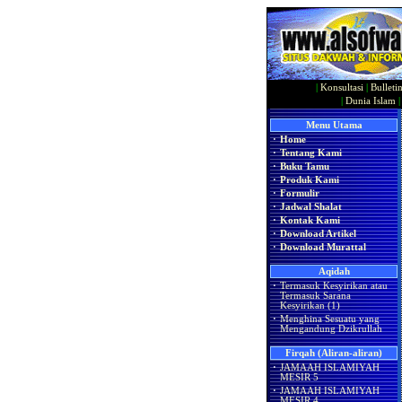
|
Konsultasi
|
Bulleti
|
Dunia Islam
Menu Utama
·
Home
·
Tentang Kami
·
Buku Tamu
·
Produk Kami
·
Formulir
·
Jadwal Shalat
·
Kontak Kami
·
Download Artikel
·
Download Murattal
Aqidah
·
Termasuk Kesyirikan atau
Termasuk Sarana
Kesyirikan (1)
·
Menghina Sesuatu yang
Mengandung Dzikrullah
Firqah (Aliran-aliran)
·
JAMAAH ISLAMIYAH
MESIR 5
·
JAMAAH ISLAMIYAH
MESIR 4