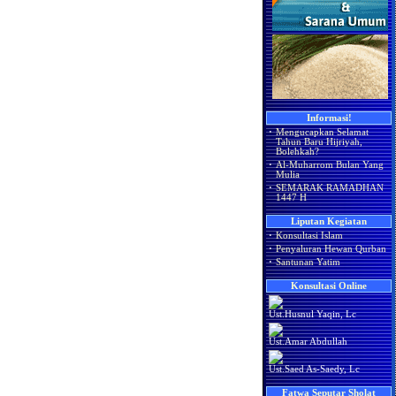
Informasi!
·
Mengucapkan Selamat
Tahun Baru Hijriyah,
Bolehkah?
·
Al-Muharrom Bulan Yang
Mulia
·
SEMARAK RAMADHAN
1447 H
Liputan Kegiatan
·
Konsultasi Islam
·
Penyaluran Hewan Qurban
·
Santunan Yatim
Konsultasi Online
Ust.Husnul Yaqin, Lc
Ust.Amar Abdullah
Ust.Saed As-Saedy, Lc
Fatwa Seputar Sholat