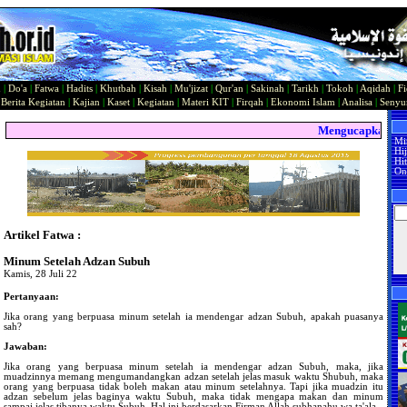
n
|
Do'a
|
Fatwa
|
Hadits
|
Khutbah
|
Kisah
|
Mu'jizat
|
Qur'an
|
Sakinah
|
Tarikh
|
Tokoh
|
Aqidah
|
Fi
|
Berita Kegiatan
|
Kajian
|
Kaset
|
Kegiatan
|
Materi KIT
|
Firqah
|
Ekonomi Islam
|
Analisa
|
Seny
Mengucapkan Sela
Mi
Hi
Hit
On
Artikel Fatwa :
Minum Setelah Adzan Subuh
Kamis, 28 Juli 22
Pertanyaan:
Jika orang yang berpuasa minum setelah ia mendengar adzan Subuh, apakah puasanya
sah?
Jawaban:
Jika orang yang berpuasa minum setelah ia mendengar adzan Subuh, maka, jika
muadzinnya memang mengumandangkan adzan setelah jelas masuk waktu Shubuh, maka
orang yang berpuasa tidak boleh makan atau minum setelahnya. Tapi jika muadzin itu
adzan sebelum jelas baginya waktu Subuh, maka tidak mengapa makan dan minum
sampai jelas tibanya waktu Subuh. Hal ini berdasarkan Firman Allah subhanahu wa ta'ala,