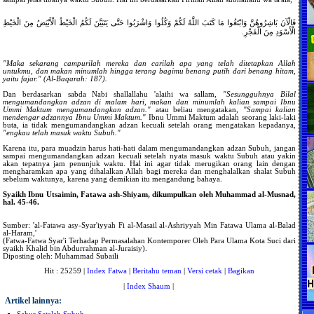
فَالْآنَ بَاشِرُوهُنَّ وَابْتَغُوا مَا كَتَبَ اللَّهُ لَكُمْ وَكُلُوا وَاشْرَبُوا حَتَّى يَتَبَيَّنَ لَكُمُ الْخَيْطُ الْأَبْيَضُ مِنَ الْخَيْطِ
الْأَسْوَدِ مِنَ الْفَجْرِ.
"Maka sekarang campurilah mereka dan carilah apa yang telah ditetapkan Allah
untukmu, dan makan minumlah hingga terang bagimu benang putih dari benang hitam,
yaitu fajar." (Al-Baqarah: 187).
Dan berdasarkan sabda Nabi shallallahu 'alaihi wa sallam,
"Sesungguhnya Bilal
mengumandangkan adzan di malam hari, makan dan minumlah kalian sampai Ibnu
Ummi Maktum mengumandangkan adzan."
atau beliau mengatakan,
"Sampai kalian
mendengar adzannya Ibnu Ummi Maktum."
Ibnu Ummi Maktum adalah seorang laki-laki
buta, ia tidak mengumandangkan adzan kecuali setelah orang mengatakan kepadanya,
"engkau telah masuk waktu Subuh."
Karena itu, para muadzin harus hati-hati dalam mengumandangkan adzan Subuh, jangan
sampai mengumandangkan adzan kecuali setelah nyata masuk waktu Subuh atau yakin
akan tepatnya jam penunjuk waktu. Hal ini agar tidak merugikan orang lain dengan
mengharamkan apa yang dihalalkan Allah bagi mereka dan menghalalkan shalat Subuh
sebelum waktunya, karena yang demikian itu mengandung bahaya.
Syaikh Ibnu Utsaimin, Fatawa ash-Shiyam, dikumpulkan oleh Muhammad al-Musnad,
hal. 45-46.
Sumber: 'al-Fatawa asy-Syar'iyyah Fi al-Masail al-Ashriyyah Min Fatawa Ulama al-Balad
al-Haram,'
(Fatwa-Fatwa Syar'i Terhadap Permasalahan Kontemporer Oleh Para Ulama Kota Suci dari
syaikh Khalid bin Abdurrahman al-Juraisiy).
Diposting oleh: Muhammad Subaili
Hit : 25259 |
Index Fatwa
|
Beritahu teman
|
Versi cetak
|
Bagikan
|
Index Shaum
|
Artikel lainnya: