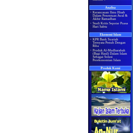
Analisa
·
Kerancauan Ilmu Hisab
Dalam Penentuan Awal &
Akhir Ramadhan
·
Studi Kritis Seputar Puasa
Hari Sabtu
Ekonomi Islam
·
KPR Bank Syariah
Ternyata Penuh Dengan
Riba
·
Produk Al-Mudharabah
(Bagi Hasil) Dalam Islam
Sebagai Solusi
Perekonomian Islam
Produk Kami