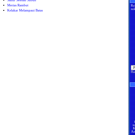
Sahur Setelah Subuh
Merias Rambut
Ru
suk
Kelakar Melampaui Batas
Ha
s
K
Az
U