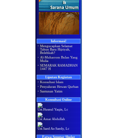
Informasi!
·
Mengucapkan Selamat
Tahun Baru Hijriyah,
Bolehkah?
·
Al-Muharrom Bulan Yang
Mulia
·
SEMARAK RAMADHAN
1447 H
Liputan Kegiatan
·
Konsultasi Islam
·
Penyaluran Hewan Qurban
·
Santunan Yatim
Konsultasi Online
Ust.Husnul Yaqin, Lc
Ust.Amar Abdullah
Ust.Saed As-Saedy, Lc
Fatwa Seputar Sholat