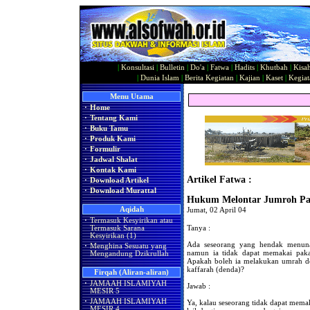
|
Konsultasi
|
Bulletin
|
Do'a
|
Fatwa
|
Hadits
|
Khutbah
|
Kisa
|
Dunia Islam
|
Berita Kegiatan
|
Kajian
|
Kaset
|
Kegiat
Menu Utama
·
Home
·
Tentang Kami
·
Buku Tamu
·
Produk Kami
·
Formulir
·
Jadwal Shalat
·
Kontak Kami
Artikel Fatwa :
·
Download Artikel
·
Download Murattal
Hukum Melontar Jumroh Pada
Aqidah
Jumat, 02 April 04
·
Termasuk Kesyirikan atau
Tanya :
Termasuk Sarana
Kesyirikan (1)
Ada seseorang yang hendak menun
·
Menghina Sesuatu yang
namun ia tidak dapat memakai paka
Mengandung Dzikrullah
Apakah boleh ia melakukan umrah de
kaffarah (denda)?
Firqah (Aliran-aliran)
·
JAMAAH ISLAMIYAH
Jawab :
MESIR 5
·
JAMAAH ISLAMIYAH
Ya, kalau seseorang tidak dapat mema
MESIR 4