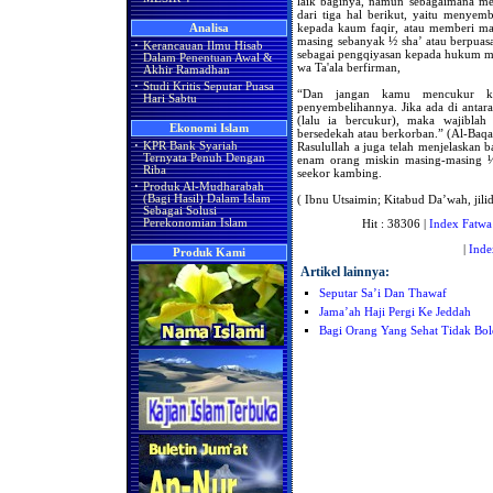
laik baginya, namun sebagaimana men
dari tiga hal berikut, yaitu menye
kepada kaum faqir, atau memberi m
Analisa
masing sebanyak ½ sha’ atau berpuas
·
Kerancauan Ilmu Hisab
sebagai pengqiyasan kepada hukum m
Dalam Penentuan Awal &
wa Ta'ala berfirman,
Akhir Ramadhan
·
Studi Kritis Seputar Puasa
“Dan jangan kamu mencukur ke
Hari Sabtu
penyembelihannya. Jika ada di antar
(lalu ia bercukur), maka wajiblah
Ekonomi Islam
bersedekah atau berkorban.” (Al-Baqa
Rasulullah a juga telah menjelaskan b
·
KPR Bank Syariah
Ternyata Penuh Dengan
enam orang miskin masing-masing ½
Riba
seekor kambing.
·
Produk Al-Mudharabah
( Ibnu Utsaimin; Kitabud Da’wah, jilid 
(Bagi Hasil) Dalam Islam
Sebagai Solusi
Perekonomian Islam
Hit : 38306 |
Index Fatwa
|
Inde
Produk Kami
Artikel lainnya:
Seputar Sa’i Dan Thawaf
Jama’ah Haji Pergi Ke Jeddah
Bagi Orang Yang Sehat Tidak Bo