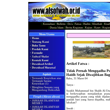
|
Konsultasi
|
Bulletin
|
Do'a
|
Fatwa
|
Hadits
|
Khutbah
|
Kisa
|
Dunia Islam
|
Berita Kegiatan
|
Kajian
|
Kaset
|
Kegiat
Menu Utama
·
Home
·
Tentang Kami
·
Buku Tamu
·
Produk Kami
·
Formulir
·
Jadwal Shalat
·
Kontak Kami
Artikel Fatwa :
·
Download Artikel
·
Download Murattal
Tidak Pernah Mengqadha Pu
Aqidah
Haidh Sejak Diwajibkan Bag
·
Termasuk Kesyirikan atau
Rabu, 31 Maret 04
Termasuk Sarana
Kesyirikan (1)
Tanya :
·
Menghina Sesuatu yang
Mengandung Dzikrullah
Syaikh Muhammad bin Shalih Al-Utsa
ia berkewajiban menjalankan puas
mengqadha puasa yang tidak dijalan
Firqah (Aliran-aliran)
jumlah hari yang harus diqadha, ma
·
JAMAAH ISLAMIYAH
lakukan?
MESIR 5
·
JAMAAH ISLAMIYAH
Jawab :
MESIR 4