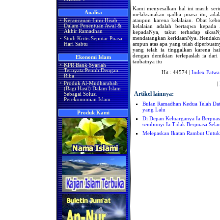
Kami menyesalkan hal ini masih serin
Analisa
melaksanakan qadha puasa itu, adal
ataupun karena kelalaian. Obat keb
·
Kerancauan Ilmu Hisab
kelalaian adalah bertaqwa kepada
Dalam Penentuan Awal &
Akhir Ramadhan
kepadaNya, takut terhadap siksa
mendatangkan keridaanNya. Hendakny
·
Studi Kritis Seputar Puasa
ampun atas apa yang telah diperbuatn
Hari Sabtu
yang telah ia tinggalkan karena h
dengan demikian terlepaslah ia dar
Ekonomi Islam
taubatnya itu
·
KPR Bank Syariah
Ternyata Penuh Dengan
Hit : 44574 |
Index Fatwa
Riba
|
·
Produk Al-Mudharabah
(Bagi Hasil) Dalam Islam
Artikel lainnya:
Sebagai Solusi
Perekonomian Islam
Bulan Ramadhan Kedua Telah Da
yang Lalu
Produk Kami
Di Depan Keluarganya Ia Berpua
sembunyi Ia Tidak Berpuasa Sel
Melepaskan Ikatan Rambut Untu