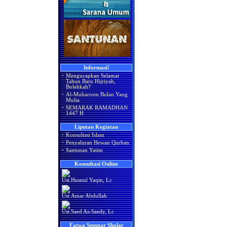
Informasi!
·
Mengucapkan Selamat
Tahun Baru Hijriyah,
Bolehkah?
·
Al-Muharrom Bulan Yang
Mulia
·
SEMARAK RAMADHAN
1447 H
Liputan Kegiatan
·
Konsultasi Islam
·
Penyaluran Hewan Qurban
·
Santunan Yatim
Konsultasi Online
Ust.Husnul Yaqin, Lc
Ust.Amar Abdullah
Ust.Saed As-Saedy, Lc
Fatwa Seputar Sholat