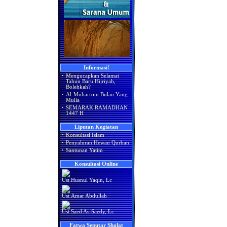
Informasi!
·
Mengucapkan Selamat
Tahun Baru Hijriyah,
Bolehkah?
·
Al-Muharrom Bulan Yang
Mulia
·
SEMARAK RAMADHAN
1447 H
Liputan Kegiatan
·
Konsultasi Islam
·
Penyaluran Hewan Qurban
·
Santunan Yatim
Konsultasi Online
Ust.Husnul Yaqin, Lc
Ust.Amar Abdullah
Ust.Saed As-Saedy, Lc
Fatwa Seputar Sholat