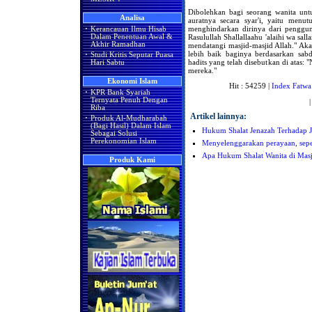
Dibolehkan bagi seorang wanita unt
Analisa
auratnya secara syar'i, yaitu menu
menghindarkan dirinya dari penggun
·
Kerancauan Ilmu Hisab
Rasulullah Shallallaahu 'alaihi wa sa
Dalam Penentuan Awal &
Akhir Ramadhan
mendatangi masjid-masjid Allah." Akan
lebih baik baginya berdasarkan sabd
·
Studi Kritis Seputar Puasa
hadits yang telah disebutkan di atas
Hari Sabtu
mereka."
Ekonomi Islam
Hit : 54259 |
Index Fatwa
·
KPR Bank Syariah
Ternyata Penuh Dengan
Riba
Artikel lainnya:
·
Produk Al-Mudharabah
(Bagi Hasil) Dalam Islam
Hukum Shalat Jenazah Terhadap J
Sebagai Solusi
Perekonomian Islam
Menyelenggarakan perayaan, sepe
Apa Hukum Shalat Wanita di Masj
Produk Kami