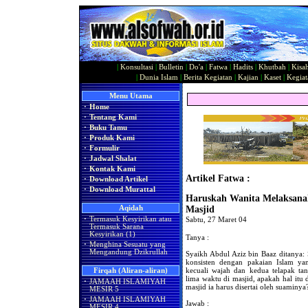
|
Konsultasi
|
Bulletin
|
Do'a
|
Fatwa
|
Hadits
|
Khutbah
|
Kisa
|
Dunia Islam
|
Berita Kegiatan
|
Kajian
|
Kaset
|
Kegiat
Menu Utama
·
Home
·
Tentang Kami
·
Buku Tamu
·
Produk Kami
·
Formulir
·
Jadwal Shalat
·
Kontak Kami
Artikel Fatwa :
·
Download Artikel
·
Download Murattal
Haruskah Wanita Melaksana
Aqidah
Masjid
·
Termasuk Kesyirikan atau
Sabtu, 27 Maret 04
Termasuk Sarana
Kesyirikan (1)
Tanya :
·
Menghina Sesuatu yang
Mengandung Dzikrullah
Syaikh Abdul Aziz bin Baaz ditanya:
konsisten dengan pakaian Islam yan
kecuali wajah dan kedua telapak tan
Firqah (Aliran-aliran)
lima waktu di masjid, apakah hal itu
·
JAMAAH ISLAMIYAH
masjid ia harus disertai oleh suaminya
MESIR 5
·
JAMAAH ISLAMIYAH
Jawab :
MESIR 4