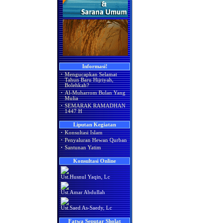
Informasi!
·
Mengucapkan Selamat
Tahun Baru Hijriyah,
Bolehkah?
·
Al-Muharrom Bulan Yang
Mulia
·
SEMARAK RAMADHAN
1447 H
Liputan Kegiatan
·
Konsultasi Islam
·
Penyaluran Hewan Qurban
·
Santunan Yatim
Konsultasi Online
Ust.Husnul Yaqin, Lc
Ust.Amar Abdullah
Ust.Saed As-Saedy, Lc
Fatwa Seputar Sholat