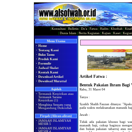
|
Konsultasi
|
Bulletin
|
Do'a
|
Fatwa
|
Hadits
|
Khutbah
|
Kisa
|
Dunia Islam
|
Berita Kegiatan
|
Kajian
|
Kaset
|
Kegiat
Menu Utama
·
Home
·
Tentang Kami
·
Buku Tamu
·
Produk Kami
·
Formulir
·
Jadwal Shalat
·
Kontak Kami
Artikel Fatwa :
·
Download Artikel
·
Download Murattal
Bentuk Pakaian Ihram Bagi 
Aqidah
Rabu, 31 Maret 04
·
Termasuk Kesyirikan atau
Tanya :
Termasuk Sarana
Kesyirikan (1)
Syaikh Shalih Fauzan ditanya: "Apak
·
Menghina Sesuatu yang
pada waktu melaksanakan manasik haj
Mengandung Dzikrullah
Jawab :
Firqah (Aliran-aliran)
·
JAMAAH ISLAMIYAH
Tidak ada pakaian khusus bagi wan
MESIR 5
manasik haji, cukup baginya mengen
·
JAMAAH ISLAMIYAH
dan bukan pakaian tabarruj atau men
MESIR 4