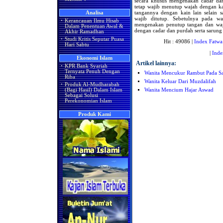
secara khusus mengenakan cadar da
tetap wajib menutup wajah dengan ka
tangannya dengan kain lain selain 
Analisa
wajib ditutup. Sebetulnya pada wa
·
Kerancauan Ilmu Hisab
mengenakan penutup tangan dan waja
Dalam Penentuan Awal &
dengan cadar dan purdah serta sarung 
Akhir Ramadhan
·
Studi Kritis Seputar Puasa
Hit : 49086 |
Index Fatwa
Hari Sabtu
|
Inde
Ekonomi Islam
Artikel lainnya:
·
KPR Bank Syariah
Ternyata Penuh Dengan
Wanita Mencukur Rambut Pada Sa
Riba
Wanita Keluar Dari Muzdalifah
·
Produk Al-Mudharabah
Wanita Mencium Hajar Aswad
(Bagi Hasil) Dalam Islam
Sebagai Solusi
Perekonomian Islam
Produk Kami