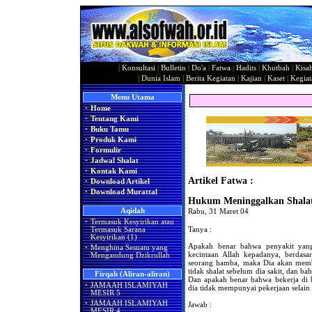
|
Konsultasi
|
Bulletin
|
Do'a
|
Fatwa
|
Hadits
|
Khutbah
|
Kisa
|
Dunia Islam
|
Berita Kegiatan
|
Kajian
|
Kaset
|
Kegiat
Menu Utama
·
Home
·
Tentang Kami
·
Buku Tamu
·
Produk Kami
·
Formulir
·
Jadwal Shalat
·
Kontak Kami
Artikel Fatwa :
·
Download Artikel
·
Download Murattal
Hukum Meninggalkan Shala
Aqidah
Rabu, 31 Maret 04
·
Termasuk Kesyirikan atau
Tanya :
Termasuk Sarana
Kesyirikan (1)
Apakah benar bahwa penyakit yan
·
Menghina Sesuatu yang
kecintaan Allah kepadanya, berdasa
Mengandung Dzikrullah
seorang hamba, maka Dia akan memb
tidak shalat sebelum dia sakit, dan b
Firqah (Aliran-aliran)
Dan apakah benar bahwa bekerja di b
·
JAMAAH ISLAMIYAH
dia tidak mempunyai pekerjaan selain 
MESIR 5
·
JAMAAH ISLAMIYAH
Jawab :
MESIR 4