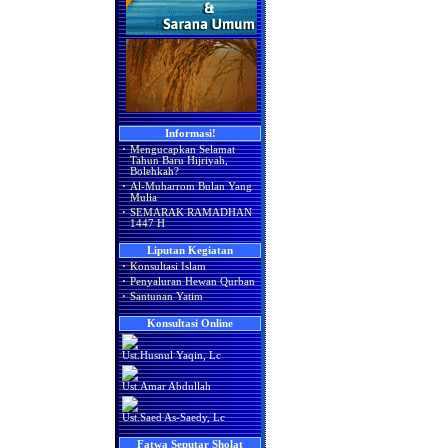
Informasi!
·
Mengucapkan Selamat
Tahun Baru Hijriyah,
Bolehkah?
·
Al-Muharrom Bulan Yang
Mulia
·
SEMARAK RAMADHAN
1447 H
Liputan Kegiatan
·
Konsultasi Islam
·
Penyaluran Hewan Qurban
·
Santunan Yatim
Konsultasi Online
Ust.Husnul Yaqin, Lc
Ust.Amar Abdullah
Ust.Saed As-Saedy, Lc
Fatwa Seputar Sholat