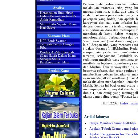
Pertama : telah keluar dari kami seb
melakukan teransaksi riba, yang bu
Analisa
mengandung riba, maka apa yang did
·
Kerancauan Ilmu Hisab
adalah dari mata pencaharian yang ha
Dalam Penentuan Awal &
pekerjaan yang boleh, dan apabila 
Akhir Ramadhan
karyawan dari gaji atau imbalan la
·
Studi Kritis Seputar Puasa
dengan demikian dia telah tolong-m
Hari Sabtu
atas perbuatan dosa dan melampaui b
menolonglah kamu dalam mengerja
Ekonomi Islam
menolong dalam berbuat dosa dan pela
'alaihi wasallam ( melaknat orang 
·
KPR Bank Syariah
Ternyata Penuh Dengan
lain ) dengan riba, yang mencatat ( t
Riba
( dalam dosanya ). HR.Muslim. Kedua 
ataupun lainnya dari kaum mu'minin
·
Produk Al-Mudharabah
tersebut, sebagaimana Rasulullah sh
(Bagi Hasil) Dalam Islam
Sebagai Solusi
sedikitpun musibah yang menimpa se
Perekonomian Islam
musibah itu baginya dosa-dosanya s
dan Muslim. Dan diriwayatkan : ( 
besarnya cobaan, dan sesungguhnya j
Produk Kami
memberikan cobaan kepadanya, maka
akan mendapatkan keridhaan ( dari A
maka dia akan mendapatkan kemurkaa
Majah. Semua ini bagi orang-orang 
menimpanya dari penyakit dan lainn
dunia ), dan orang yang meninggalk
ulama yang paling benar. *Fatawa Laj
Hit : 52237 |
Index Fatwa
Artikel lainnya:
Hanya Membaca Surat Al-Ikhlas
Apakah Tubuh Orang yang Sedang
Apakah Penggunaan Inai Pada M
Setelah Masa Haidh?