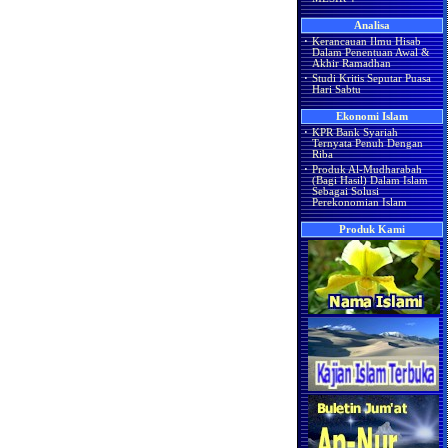
Analisa
·
Kerancauan Ilmu Hisab
Dalam Penentuan Awal &
Akhir Ramadhan
·
Studi Kritis Seputar Puasa
Hari Sabtu
Ekonomi Islam
·
KPR Bank Syariah
Ternyata Penuh Dengan
Riba
·
Produk Al-Mudharabah
(Bagi Hasil) Dalam Islam
Sebagai Solusi
Perekonomian Islam
Produk Kami