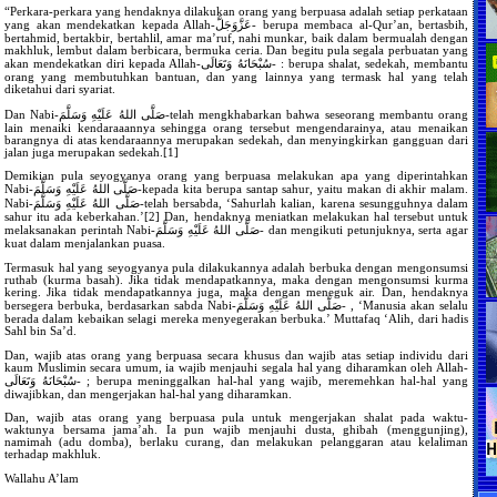
“Perkara-perkara yang hendaknya dilakukan orang yang berpuasa adalah setiap perkataan
yang akan mendekatkan kepada Allah-عَزَّوَجَلَّ- berupa membaca al-Qur’an, bertasbih,
bertahmid, bertakbir, bertahlil, amar ma’ruf, nahi munkar, baik dalam bermualah dengan
makhluk, lembut dalam berbicara, bermuka ceria. Dan begitu pula segala perbuatan yang
akan mendekatkan diri kepada Allah-سُبْحَانَهُ وَتَعَالَى- : berupa shalat, sedekah, membantu
orang yang membutuhkan bantuan, dan yang lainnya yang termask hal yang telah
diketahui dari syariat.
Dan Nabi-صَلَّى اللهُ عَلَيْهِ وَسَلَّمَ-telah mengkhabarkan bahwa seseorang membantu orang
lain menaiki kendaraaannya sehingga orang tersebut mengendarainya, atau menaikan
barangnya di atas kendaraannya merupakan sedekah, dan menyingkirkan gangguan dari
jalan juga merupakan sedekah.[1]
Demikian pula seyogyanya orang yang berpuasa melakukan apa yang diperintahkan
Nabi-صَلَّى اللهُ عَلَيْهِ وَسَلَّمَ-kepada kita berupa santap sahur, yaitu makan di akhir malam.
Nabi-صَلَّى اللهُ عَلَيْهِ وَسَلَّمَ-telah bersabda, ‘Sahurlah kalian, karena sesungguhnya dalam
sahur itu ada keberkahan.’[2] Dan, hendaknya meniatkan melakukan hal tersebut untuk
melaksanakan perintah Nabi-صَلَّى اللهُ عَلَيْهِ وَسَلَّمَ- dan mengikuti petunjuknya, serta agar
kuat dalam menjalankan puasa.
Termasuk hal yang seyogyanya pula dilakukannya adalah berbuka dengan mengonsumsi
ruthab (kurma basah). Jika tidak mendapatkannya, maka dengan mengonsumsi kurma
kering. Jika tidak mendapatkannya juga, maka dengan meneguk air. Dan, hendaknya
bersegera berbuka, berdasarkan sabda Nabi-صَلَّى اللهُ عَلَيْهِ وَسَلَّمَ- , ‘Manusia akan selalu
berada dalam kebaikan selagi mereka menyegerakan berbuka.’ Muttafaq ‘Alih, dari hadis
Sahl bin Sa’d.
Dan, wajib atas orang yang berpuasa secara khusus dan wajib atas setiap individu dari
kaum Muslimin secara umum, ia wajib menjauhi segala hal yang diharamkan oleh Allah-
سُبْحَانَهُ وَتَعَالَى- ; berupa meninggalkan hal-hal yang wajib, meremehkan hal-hal yang
diwajibkan, dan mengerjakan hal-hal yang diharamkan.
Dan, wajib atas orang yang berpuasa pula untuk mengerjakan shalat pada waktu-
waktunya bersama jama’ah. Ia pun wajib menjauhi dusta, ghibah (menggunjing),
namimah (adu domba), berlaku curang, dan melakukan pelanggaran atau kelaliman
terhadap makhluk.
Wallahu A’lam