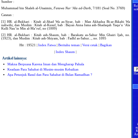
Sumber :
Ru
Muhammad bin Shaleh al-Utsaimin,
Fatawa Nur ‘Ala ad-Darb
, 7/181 (Soal No. 3769)
suk
Catatan :
[1] HR. al-Bukhari : Kitab al-Jihad Wa as-Siyar, bab : Man Akhadza Bi-ar-Rikabi Wa
nahwihi, dan Muslim : Kitab al-Kusuf, bab : Bayan Anna Isma ash-Shadaqah Yaqa’u ‘Ala
Kulli Nau’in Min al-Ma’ruf, no (1009)
[2] HR. al-Bukhari : Kitab ash-Shaum, bab : Barakatu as-Sahur Min Ghairi Ijab, no.
(1923), dan Muslim : Kitab ash-Shiyam, bab : Fadhl as-Sahur..., no. 1095
Hit : 19521 |
Index Fatwa
|
Beritahu teman
|
Versi cetak
|
Bagikan
|
Index Shaum
|
Artikel lainnya:
Makna Berpuasa Karena Iman dan Mengharap Pahala
Keadaan Para Sahabat di Musim-musim Kebaikan
Ha
Apa Petunjuk Rasul dan Para Sahabat di Bulan Ramadhan ?
s
K
Az
U