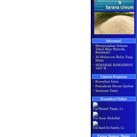
Informasi!
·
Mengucapkan Selamat
Tahun Baru Hijriyah,
Bolehkah?
·
Al-Muharrom Bulan Yang
Mulia
·
SEMARAK RAMADHAN
1447 H
Liputan Kegiatan
·
Konsultasi Islam
·
Penyaluran Hewan Qurban
·
Santunan Yatim
Konsultasi Online
Ust.Husnul Yaqin, Lc
Ust.Amar Abdullah
Ust.Saed As-Saedy, Lc
Fatwa Seputar Sholat