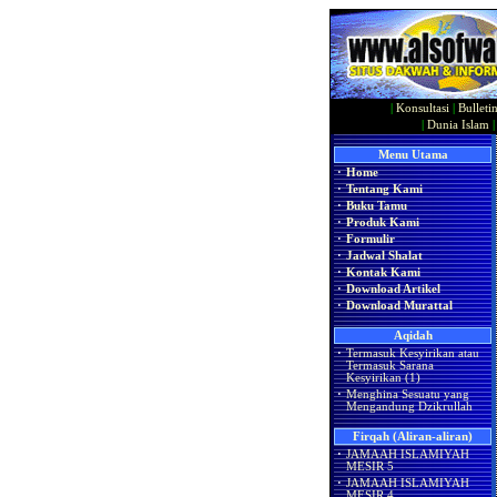
|
Konsultasi
|
Bulleti
|
Dunia Islam
Menu Utama
·
Home
·
Tentang Kami
·
Buku Tamu
·
Produk Kami
·
Formulir
·
Jadwal Shalat
·
Kontak Kami
·
Download Artikel
·
Download Murattal
Aqidah
·
Termasuk Kesyirikan atau
Termasuk Sarana
Kesyirikan (1)
·
Menghina Sesuatu yang
Mengandung Dzikrullah
Firqah (Aliran-aliran)
·
JAMAAH ISLAMIYAH
MESIR 5
·
JAMAAH ISLAMIYAH
MESIR 4