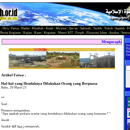
n
|
Do'a
|
Fatwa
|
Hadits
|
Khutbah
|
Kisah
|
Mu'jizat
|
Qur'an
|
Sakinah
|
Tarikh
|
Tokoh
|
Aqidah
|
Fi
|
Berita Kegiatan
|
Kajian
|
Kaset
|
Kegiatan
|
Materi KIT
|
Firqah
|
Ekonomi Islam
|
Analisa
|
Seny
Mengucapkan Sela
Ju
Hi
Hit
On
Artikel Fatwa :
Hal-hal yang Hendaknya Dilakukan Orang yang Berpuasa
Rabu, 29 Maret 23
**
Soal :
Penanya mengatakan,
“Apa sajakah perkara syariat yang hendaknya dilakukan orang yang berpuasa ? “
Jawab :
Syaikh-رَحِمَهُ اللهُ-menjawab,