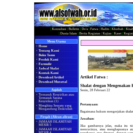
|
Konsultasi
|
Bulletin
|
Do'a
|
Fatwa
|
Hadits
|
Khutbah
|
Kisa
|
Dunia Islam
|
Berita Kegiatan
|
Kajian
|
Kaset
|
Kegiat
Menu Utama
·
Home
·
Tentang Kami
·
Buku Tamu
·
Produk Kami
·
Formulir
·
Jadwal Shalat
·
Kontak Kami
Artikel Fatwa :
·
Download Artikel
·
Download Murattal
Shalat dengan Mengenakan 
Aqidah
Senin, 28 Februari 22
·
Termasuk Kesyirikan atau
Termasuk Sarana
Kesyirikan (1)
Pertanyaan:
·
Menghina Sesuatu yang
Mengandung Dzikrullah
Bagaimana hukum mengerjakan shala
Firqah (Aliran-aliran)
Jawaban:
·
JAMAAH ISLAMIYAH
MESIR 5
Jika gambarnya jelas, maka itu t
mencucinya, atau menghapusnya a
·
JAMAAH ISLAMIYAH
MESIR 4
penghapus atau ditutupi, dengan war