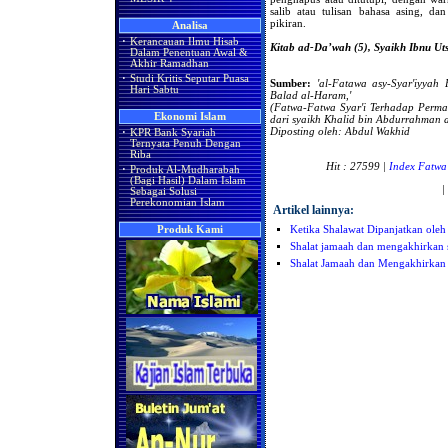
salib atau tulisan bahasa asing, d
pikiran.
Analisa
·
Kerancauan Ilmu Hisab
Kitab ad-Da’wah (5), Syaikh Ibnu Ut
Dalam Penentuan Awal &
Akhir Ramadhan
·
Studi Kritis Seputar Puasa
Sumber:
'al-Fatawa asy-Syar'iyyah
Hari Sabtu
Balad al-Haram,'
(Fatwa-Fatwa Syar'i Terhadap Perm
Ekonomi Islam
dari
syaikh Khalid bin Abdurrahman al
Diposting oleh: Abdul Wakhid
·
KPR Bank Syariah
Ternyata Penuh Dengan
Riba
Hit : 27599 |
Index Fatwa
·
Produk Al-Mudharabah
(Bagi Hasil) Dalam Islam
|
Sebagai Solusi
Perekonomian Islam
Artikel lainnya:
Ketika Shalawat Dipanjatkan oleh
Produk Kami
Shalat jamaah dan mengakhirkan 
Shalat Jamaah dan Mengakhirkan 