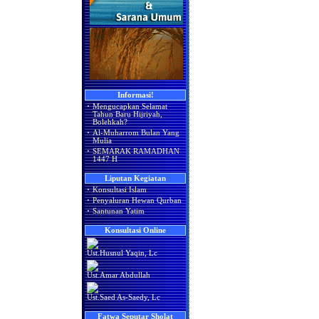
Informasi!
·
Mengucapkan Selamat
Tahun Baru Hijriyah,
Bolehkah?
·
Al-Muharrom Bulan Yang
Mulia
·
SEMARAK RAMADHAN
1447 H
Liputan Kegiatan
·
Konsultasi Islam
·
Penyaluran Hewan Qurban
·
Santunan Yatim
Konsultasi Online
Ust.Husnul Yaqin, Lc
Ust.Amar Abdullah
Ust.Saed As-Saedy, Lc
Fatwa Seputar Sholat