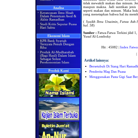
tidak mewakili makan dan minum. Jeni
maupun makna. Jadi suntikan jenis
Analisa
seperti makan dan minum. Maka huku
·
Kerancauan Ilmu Hisab
yang menetapkan bahwa hal itu memb
Dalam Penentuan Awal &
Akhir Ramadhan
(
Syaikh Ibnu Utsaimin, Fatwa Ash
·
Studi Kritis Seputar Puasa
hal. 58
)
Hari Sabtu
Sumber :
Fatwa-Fatwa Terkini jilid 1,
Ekonomi Islam
Yusuf Al-Lomboky
·
KPR Bank Syariah
Ternyata Penuh Dengan
Hit : 45082 |
Index Fatwa
Riba
·
Produk Al-Mudharabah
|
(Bagi Hasil) Dalam Islam
Sebagai Solusi
Artikel lainnya:
Perekonomian Islam
Bersetubuh Di Siang Hari Ramadh
Produk Kami
Penderita Mag Dan Puasa
Menggunakan Pasta Gigi Saat Ber