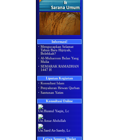
Informasi!
·
Mengucapkan Selamat
Tahun Baru Hijriyah,
Bolehkah?
·
Al-Muharrom Bulan Yang
Mulia
·
SEMARAK RAMADHAN
1447 H
Liputan Kegiatan
·
Konsultasi Islam
·
Penyaluran Hewan Qurban
·
Santunan Yatim
Konsultasi Online
Ust.Husnul Yaqin, Lc
Ust.Amar Abdullah
Ust.Saed As-Saedy, Lc
Fatwa Seputar Sholat