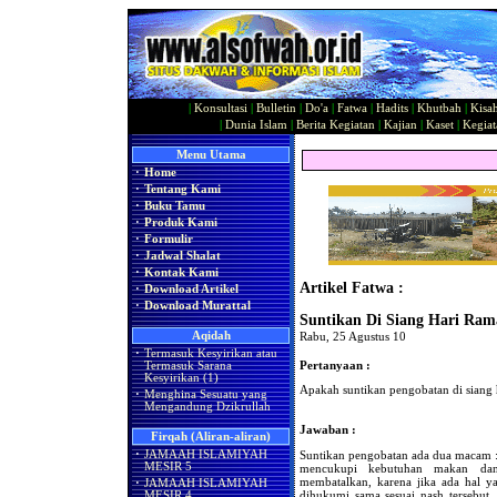
|
Konsultasi
|
Bulletin
|
Do'a
|
Fatwa
|
Hadits
|
Khutbah
|
Kisa
|
Dunia Islam
|
Berita Kegiatan
|
Kajian
|
Kaset
|
Kegiat
Menu Utama
·
Home
·
Tentang Kami
·
Buku Tamu
·
Produk Kami
·
Formulir
·
Jadwal Shalat
·
Kontak Kami
Artikel Fatwa :
·
Download Artikel
·
Download Murattal
Suntikan Di Siang Hari Ra
Aqidah
Rabu, 25 Agustus 10
·
Termasuk Kesyirikan atau
Pertanyaan :
Termasuk Sarana
Kesyirikan (1)
Apakah suntikan pengobatan di siang
·
Menghina Sesuatu yang
Mengandung Dzikrullah
Jawaban :
Firqah (Aliran-aliran)
Suntikan pengobatan ada dua macam 
·
JAMAAH ISLAMIYAH
MESIR 5
mencukupi kebutuhan makan da
membatalkan, karena jika ada hal y
·
JAMAAH ISLAMIYAH
dihukumi sama sesuai nash tersebut
MESIR 4