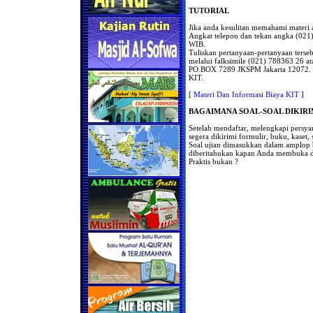
TUTORIAL
Jika anda kesulitan memahami materi a
Angkat telepon dan tekan angka (021)
WIB.
Tuliskan pertanyaan-pertanyaan terseb
melalui falksimile (021) 788363 26 a
PO.BOX 7289 JKSPM Jakarta 12072. T
KIT.
[
Materi Dan Informasi Biaya KIT
]
BAGAIMANA SOAL-SOAL DIKIRI
Setelah mendaftar, melengkapi persy
segera dikirimi formulir, buku, kaset,
Soal ujian dimasukkan dalam amplop 
diberitahukan kapan Anda membuka da
Praktis bukan ?