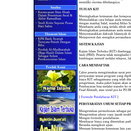
memiliki otoritas dibidangnya.
Analisa
TUJUAN KIT
·
Kerancauan Ilmu Hisab
Dalam Penentuan Awal &
Meningkatkan keimanan dan ketaqwaa
Akhir Ramadhan
Memudahkan cara belajar anda tentang
·
Studi Kritis Seputar Puasa
dengan manhaj Salaf, manhaj Ahlus S
Hari Sabtu
Membantu anda yang terlalu sibuk se
Meningkatkan pemahaman anda tentang
Menyemarakkan dakwah Islamiyah di 
Ekonomi Islam
Mempererat dan mengikat persaudara
·
KPR Bank Syariah
Ternyata Penuh Dengan
SISTEM KAJIAN
Riba
·
Produk Al-Mudharabah
Kajian Islam Terbuka (KIT) diseleng
(Bagi Hasil) Dalam Islam
Jauh (PBJJ). Peserta tidak menghadiri
Sebagai Solusi
bimbingan intensif melalui telepon, fa
Perekonomian Islam
CARA MENDAFTAR
Produk Kami
Calon peserta mengirimakan surat pe
persyaratan sesuai program yang dipi
biaya KIT sebagaimana yang telah di
pengiriman, maka paket kajian akan s
Pembayaran bisa melalui transfer k
Fuad Ahmadi, atau wesel pos ke PO.
[
Formulir Pendaftaran KIT
]
PERSYARATAN UMUM SETIAP P
Mengirimkan permohonan sebagai pe
Mengirimkan photo copy ijazah terakh
Mengisi formulir pendaftaran.
Membayar biaya yang ditentukan pad
Bersedia mengikuti ujian.
Mentaati ketentuan-ketentuan lain yan