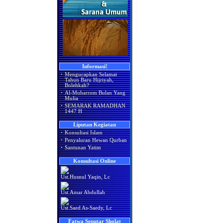
Informasi!
·
Mengucapkan Selamat
Tahun Baru Hijriyah,
Bolehkah?
·
Al-Muharrom Bulan Yang
Mulia
·
SEMARAK RAMADHAN
1447 H
Liputan Kegiatan
·
Konsultasi Islam
·
Penyaluran Hewan Qurban
·
Santunan Yatim
Konsultasi Online
Ust.Husnul Yaqin, Lc
Ust.Amar Abdullah
Ust.Saed As-Saedy, Lc
Fatwa Seputar Sholat