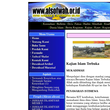
|
Konsultasi
|
Bulletin
|
Do'a
|
Fatwa
|
Hadits
|
Khutbah
|
Kisa
|
Dunia Islam
|
Berita Kegiatan
|
Kajian
|
Kaset
|
Kegiat
Menu Utama
·
Home
·
Tentang Kami
·
Buku Tamu
·
Produk Kami
·
Formulir
·
Jadwal Shalat
·
Kontak Kami
Kajian Islam Terbuka
·
Download Artikel
·
Download Murattal
MUKADIMAH
Aqidah
Menpelajari dien dengan manhaj yang 
·
Termasuk Kesyirikan atau
niscaya.Bersama Kajian Islam Terbuka
Termasuk Sarana
Allah anda dibimbing dan diajak meni
Kesyirikan (1)
kehidupan Kitabullah Al-qur'an dan 
·
Menghina Sesuatu yang
Mengandung Dzikrullah
PENAWARAN ISTIMEWA
Firqah (Aliran-aliran)
Bersama KIT kesibukan, keterbatasan
memahami ilmu-ilmu Islam. Insya Al
·
JAMAAH ISLAMIYAH
benar terutama yang sifatnya fardhu a
MESIR 5
tidak mengganggu kesibukan/pekerjaa
·
JAMAAH ISLAMIYAH
penting lagi Anda bisa belajar agam
MESIR 4