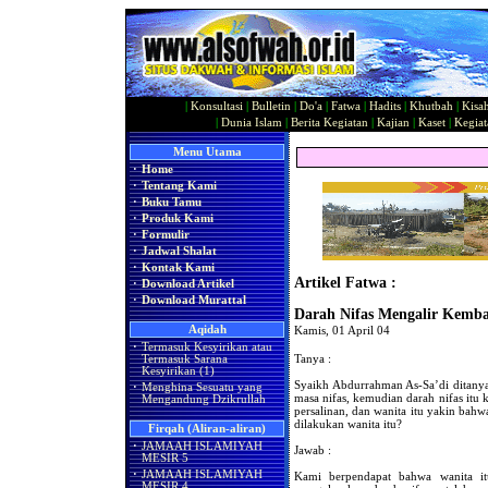
|
Konsultasi
|
Bulletin
|
Do'a
|
Fatwa
|
Hadits
|
Khutbah
|
Kisa
|
Dunia Islam
|
Berita Kegiatan
|
Kajian
|
Kaset
|
Kegiat
Menu Utama
·
Home
·
Tentang Kami
·
Buku Tamu
·
Produk Kami
·
Formulir
·
Jadwal Shalat
·
Kontak Kami
Artikel Fatwa :
·
Download Artikel
·
Download Murattal
Darah Nifas Mengalir Kemba
Aqidah
Kamis, 01 April 04
·
Termasuk Kesyirikan atau
Tanya :
Termasuk Sarana
Kesyirikan (1)
Syaikh Abdurrahman As-Sa’di ditanya:
·
Menghina Sesuatu yang
masa nifas, kemudian darah nifas itu 
Mengandung Dzikrullah
persalinan, dan wanita itu yakin bahw
dilakukan wanita itu?
Firqah (Aliran-aliran)
·
JAMAAH ISLAMIYAH
Jawab :
MESIR 5
·
JAMAAH ISLAMIYAH
Kami berpendapat bahwa wanita it
MESIR 4