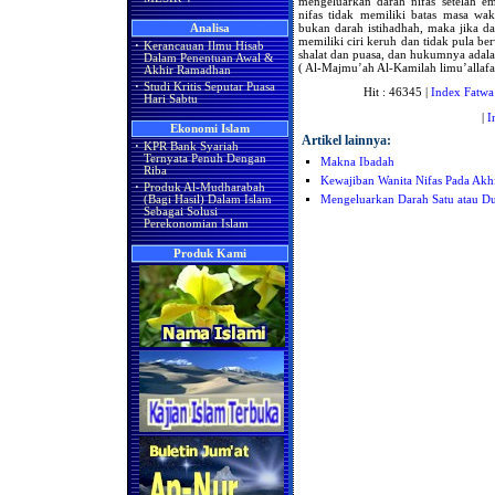
mengeluarkan darah nifas setelah e
nifas tidak memiliki batas masa wa
bukan darah istihadhah, maka jika dar
Analisa
memiliki ciri keruh dan tidak pula b
·
Kerancauan Ilmu Hisab
shalat dan puasa, dan hukumnya adal
Dalam Penentuan Awal &
( Al-Majmu’ah Al-Kamilah limu’allafa
Akhir Ramadhan
·
Studi Kritis Seputar Puasa
Hit : 46345 |
Index Fatwa
Hari Sabtu
|
I
Ekonomi Islam
Artikel lainnya:
·
KPR Bank Syariah
Ternyata Penuh Dengan
Makna Ibadah
Riba
Kewajiban Wanita Nifas Pada Akh
·
Produk Al-Mudharabah
Mengeluarkan Darah Satu atau Du
(Bagi Hasil) Dalam Islam
Sebagai Solusi
Perekonomian Islam
Produk Kami