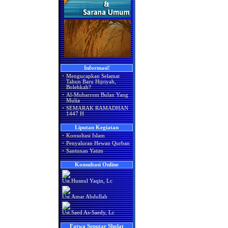
Informasi!
·
Mengucapkan Selamat
Tahun Baru Hijriyah,
Bolehkah?
·
Al-Muharrom Bulan Yang
Mulia
·
SEMARAK RAMADHAN
1447 H
Liputan Kegiatan
·
Konsultasi Islam
·
Penyaluran Hewan Qurban
·
Santunan Yatim
Konsultasi Online
Ust.Husnul Yaqin, Lc
Ust.Amar Abdullah
Ust.Saed As-Saedy, Lc
Fatwa Seputar Sholat