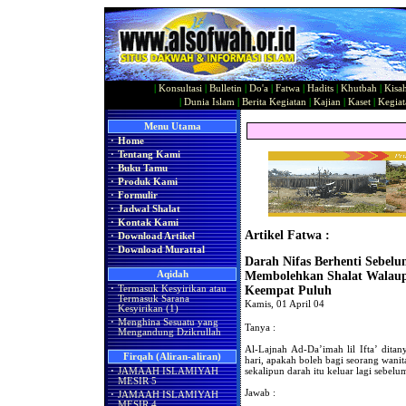
|
Konsultasi
|
Bulletin
|
Do'a
|
Fatwa
|
Hadits
|
Khutbah
|
Kisa
|
Dunia Islam
|
Berita Kegiatan
|
Kajian
|
Kaset
|
Kegiat
Menu Utama
·
Home
·
Tentang Kami
·
Buku Tamu
·
Produk Kami
·
Formulir
·
Jadwal Shalat
·
Kontak Kami
Artikel Fatwa :
·
Download Artikel
·
Download Murattal
Darah Nifas Berhenti Sebel
Aqidah
Membolehkan Shalat Walaup
·
Termasuk Kesyirikan atau
Keempat Puluh
Termasuk Sarana
Kamis, 01 April 04
Kesyirikan (1)
·
Menghina Sesuatu yang
Tanya :
Mengandung Dzikrullah
Al-Lajnah Ad-Da’imah lil Ifta’ ditan
Firqah (Aliran-aliran)
hari, apakah boleh bagi seorang wanit
sekalipun darah itu keluar lagi sebel
·
JAMAAH ISLAMIYAH
MESIR 5
Jawab :
·
JAMAAH ISLAMIYAH
MESIR 4