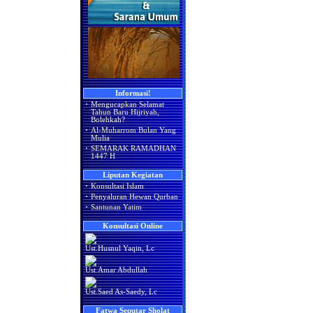
Informasi!
·
Mengucapkan Selamat
Tahun Baru Hijriyah,
Bolehkah?
·
Al-Muharrom Bulan Yang
Mulia
·
SEMARAK RAMADHAN
1447 H
Liputan Kegiatan
·
Konsultasi Islam
·
Penyaluran Hewan Qurban
·
Santunan Yatim
Konsultasi Online
Ust.Husnul Yaqin, Lc
Ust.Amar Abdullah
Ust.Saed As-Saedy, Lc
Fatwa Seputar Sholat