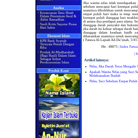
Jika wanita nifas telah mendapatkan 
sebelum mencapai hari keempat puluh
Analisa
suaminya dibolehkan untuk mencampuri
·
Kerancauan Ilmu Hisab
empat puluh hari maka ia tetap men
Dalam Penentuan Awal &
keempat puluh dianggap hari terakhir
Akhir Ramadhan
di antara dua pendapat para ulama. Se
·
Studi Kritis Seputar Puasa
dianggap darah penyakit dan hukumn
Hari Sabtu
jika darah itu keluar sebagai darah ha
dianggap dalam keadaan haidh ya
diharamkan suaminya untuk mencamp
Ekonomi Islam
( Fatawa Al-Lajnah Ad-Da’imah, 5/41
·
KPR Bank Syariah
Ternyata Penuh Dengan
Hit : 48875 |
Index Fatwa
Riba
·
Produk Al-Mudharabah
|
I
(Bagi Hasil) Dalam Islam
Sebagai Solusi
Artikel lainnya:
Perekonomian Islam
Nifas, Jika Darah Terus Mengalir
Produk Kami
Apakah Wanita Nifas yang Suci S
Melaksanakan Ibadah
Nifas, Suci Sebelum Empat Puluh