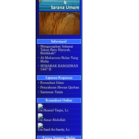
Informasi!
·
Mengucapkan Selamat
Tahun Baru Hijriyah,
Bolehkah?
·
Al-Muharrom Bulan Yang
Mulia
·
SEMARAK RAMADHAN
1447 H
Liputan Kegiatan
·
Konsultasi Islam
·
Penyaluran Hewan Qurban
·
Santunan Yatim
Konsultasi Online
Ust.Husnul Yaqin, Lc
Ust.Amar Abdullah
Ust.Saed As-Saedy, Lc
Fatwa Seputar Sholat