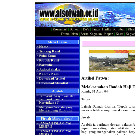
|
Konsultasi
|
Bulletin
|
Do'a
|
Fatwa
|
Hadits
|
Khutbah
|
Kisa
|
Dunia Islam
|
Berita Kegiatan
|
Kajian
|
Kaset
|
Kegiat
Menu Utama
·
Home
·
Tentang Kami
·
Buku Tamu
·
Produk Kami
·
Formulir
·
Jadwal Shalat
·
Kontak Kami
Artikel Fatwa :
·
Download Artikel
·
Download Murattal
Melaksanakan Ibadah Haji 
Aqidah
Kamis, 01 April 04
·
Termasuk Kesyirikan atau
Tanya :
Termasuk Sarana
Kesyirikan (1)
Lajnah Daimah ditanya: "Bapak saya 
·
Menghina Sesuatu yang
maka ia tidak mampu melakukan ihram
Mengandung Dzikrullah
Jawab :
Firqah (Aliran-aliran)
·
JAMAAH ISLAMIYAH
Apabila ia berihram dengan pakaian 
MESIR 5
seperti cuaca dingin atau sakit atau 
·
JAMAAH ISLAMIYAH
bagi yang mengenakan pakaian berja
MESIR 4