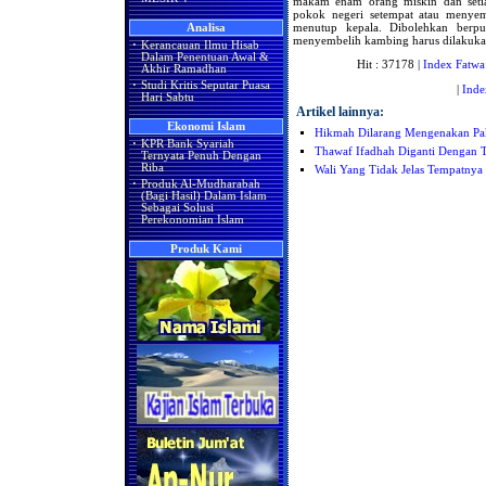
makam enam orang miskin dan setia
pokok negeri setempat atau menye
menutup kepala. Dibolehkan berp
Analisa
menyembelih kambing harus dilakuka
·
Kerancauan Ilmu Hisab
Dalam Penentuan Awal &
Hit : 37178 |
Index Fatwa
Akhir Ramadhan
·
Studi Kritis Seputar Puasa
|
Inde
Hari Sabtu
Artikel lainnya:
Ekonomi Islam
Hikmah Dilarang Mengenakan Paka
·
KPR Bank Syariah
Thawaf Ifadhah Diganti Dengan 
Ternyata Penuh Dengan
Riba
Wali Yang Tidak Jelas Tempatnya
·
Produk Al-Mudharabah
(Bagi Hasil) Dalam Islam
Sebagai Solusi
Perekonomian Islam
Produk Kami