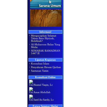
Informasi!
·
Mengucapkan Selamat
Tahun Baru Hijriyah,
Bolehkah?
·
Al-Muharrom Bulan Yang
Mulia
·
SEMARAK RAMADHAN
1447 H
Liputan Kegiatan
·
Konsultasi Islam
·
Penyaluran Hewan Qurban
·
Santunan Yatim
Konsultasi Online
Ust.Husnul Yaqin, Lc
Ust.Amar Abdullah
Ust.Saed As-Saedy, Lc
Fatwa Seputar Sholat