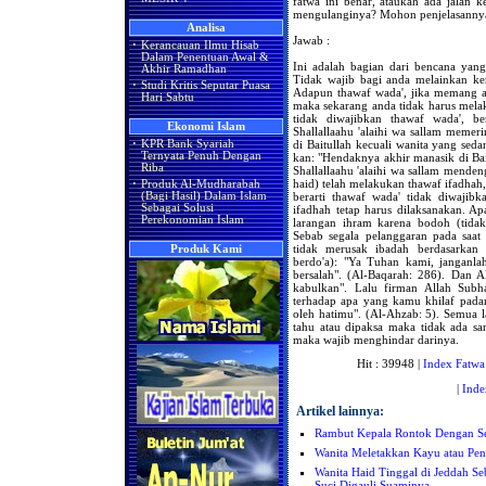
fatwa ini benar, ataukah ada jalan ke
mengulanginya? Mohon penjelasanny
Analisa
Jawab :
·
Kerancauan Ilmu Hisab
Dalam Penentuan Awal &
Ini adalah bagian dari bencana yang
Akhir Ramadhan
Tidak wajib bagi anda melainkan k
·
Studi Kritis Seputar Puasa
Adapun thawaf wada', jika memang a
Hari Sabtu
maka sekarang anda tidak harus mela
tidak diwajibkan thawaf wada', b
Ekonomi Islam
Shallallaahu 'alaihi wa sallam memer
di Baitullah kecuali wanita yang seda
·
KPR Bank Syariah
Ternyata Penuh Dengan
kan: "Hendaknya akhir manasik di Bai
Riba
Shallallaahu 'alaihi wa sallam menden
haid) telah melakukan thawaf ifadhah, 
·
Produk Al-Mudharabah
berarti thawaf wada' tidak diwajib
(Bagi Hasil) Dalam Islam
Sebagai Solusi
ifadhah tetap harus dilaksanakan. 
Perekonomian Islam
larangan ihram karena bodoh (tidak
Sebab segala pelanggaran pada saat
tidak merusak ibadah berdasarkan
Produk Kami
berdo'a): "Ya Tuhan kami, janganl
bersalah". (Al-Baqarah: 286). Dan 
kabulkan". Lalu firman Allah Subh
terhadap apa yang kamu khilaf padan
oleh hatimu". (Al-Ahzab: 5). Semua l
tahu atau dipaksa maka tidak ada san
maka wajib menghindar darinya.
Hit : 39948 |
Index Fatwa
|
Inde
Artikel lainnya:
Rambut Kepala Rontok Dengan Se
Wanita Meletakkan Kayu atau Pen
Wanita Haid Tinggal di Jeddah S
Suci Digauli Suaminya