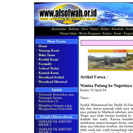
|
Konsultasi
|
Bulletin
|
Do'a
|
Fatwa
|
Hadits
|
Khutbah
|
Kisa
|
Dunia Islam
|
Berita Kegiatan
|
Kajian
|
Kaset
|
Kegiat
Menu Utama
·
Home
·
Tentang Kami
·
Buku Tamu
·
Produk Kami
·
Formulir
·
Jadwal Shalat
·
Kontak Kami
Artikel Fatwa :
·
Download Artikel
·
Download Murattal
Wanita Pulang ke Negerinya
Aqidah
Kamis, 01 April 04
·
Termasuk Kesyirikan atau
Tanya :
Termasuk Sarana
Kesyirikan (1)
Syaikh Muhammad bin Shalih Al-Utsa
·
Menghina Sesuatu yang
lalu dan semua manasik telah saya se
Mengandung Dzikrullah
saya pulang ke Madinah sebelum menye
Tetapi saya telah berniat kembali 
Firqah (Aliran-aliran)
ifadhah dan wada'. Karena ketida
·
JAMAAH ISLAMIYAH
melakukan semua larangan ihram, sete
MESIR 5
akan saya lakukan tersebut, dia berfat
·
JAMAAH ISLAMIYAH
telah rusak dan wajib mengulangi tah
MESIR 4