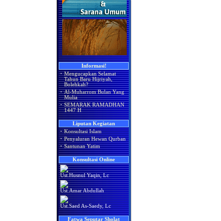
Informasi!
·
Mengucapkan Selamat
Tahun Baru Hijriyah,
Bolehkah?
·
Al-Muharrom Bulan Yang
Mulia
·
SEMARAK RAMADHAN
1447 H
Liputan Kegiatan
·
Konsultasi Islam
·
Penyaluran Hewan Qurban
·
Santunan Yatim
Konsultasi Online
Ust.Husnul Yaqin, Lc
Ust.Amar Abdullah
Ust.Saed As-Saedy, Lc
Fatwa Seputar Sholat