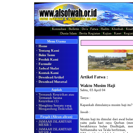
|
Konsultasi
|
Bulletin
|
Do'a
|
Fatwa
|
Hadits
|
Khutbah
|
Kisa
|
Dunia Islam
|
Berita Kegiatan
|
Kajian
|
Kaset
|
Kegiat
Menu Utama
·
Home
·
Tentang Kami
·
Buku Tamu
·
Produk Kami
·
Formulir
·
Jadwal Shalat
·
Kontak Kami
Artikel Fatwa :
·
Download Artikel
·
Download Murattal
Waktu Musim Haji
Aqidah
Sabtu, 03 April 04
·
Termasuk Kesyirikan atau
Tanya :
Termasuk Sarana
Kesyirikan (1)
Kapankah dimulainya musim haji itu?
·
Menghina Sesuatu yang
Mengandung Dzikrullah
Jawab :
Firqah (Aliran-aliran)
Musim haji itu dimulai dari awal bula
·
JAMAAH ISLAMIYAH
yaitu pada hari raya Qurban (menu
MESIR 5
berakhirnya bulan Dzulhijjah, m
·
JAMAAH ISLAMIYAH
Subhannahu wa Ta'ala berfirman,
MESIR 4