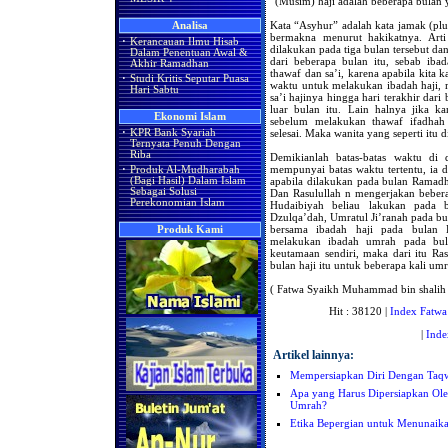
“(Musim) haji adalah beberapa bulan
Kata “Asyhur” adalah kata jamak (plur
Analisa
bermakna menurut hakikatnya. Arti 
·
Kerancauan Ilmu Hisab
dilakukan pada tiga bulan tersebut da
Dalam Penentuan Awal &
dari beberapa bulan itu, sebab ibad
Akhir Ramadhan
thawaf dan sa’i, karena apabila kita 
·
Studi Kritis Seputar Puasa
waktu untuk melakukan ibadah haji,
Hari Sabtu
sa’i hajinya hingga hari terakhir dari
luar bulan itu. Lain halnya jika ka
Ekonomi Islam
sebelum melakukan thawaf ifadhah 
selesai. Maka wanita yang seperti it
·
KPR Bank Syariah
Ternyata Penuh Dengan
Riba
Demikianlah batas-batas waktu di
mempunyai batas waktu tertentu, ia 
·
Produk Al-Mudharabah
apabila dilakukan pada bulan Ramadha
(Bagi Hasil) Dalam Islam
Sebagai Solusi
Dan Rasulullah n mengerjakan bebera
Perekonomian Islam
Hudaibiyah beliau lakukan pada 
Dzulqa’dah, Umratul Ji’ranah pada bu
bersama ibadah haji pada bulan 
Produk Kami
melakukan ibadah umrah pada bul
keutamaan sendiri, maka dari itu Ras
bulan haji itu untuk beberapa kali um
( Fatwa Syaikh Muhammad bin shalih 
Hit : 38120 |
Index Fatwa
|
Inde
Artikel lainnya:
Mempersiapkan Diri Dengan Taq
Apa yang Harus Dipersiapkan Ol
Umrah?
Etika Bepergian untuk Menunaika