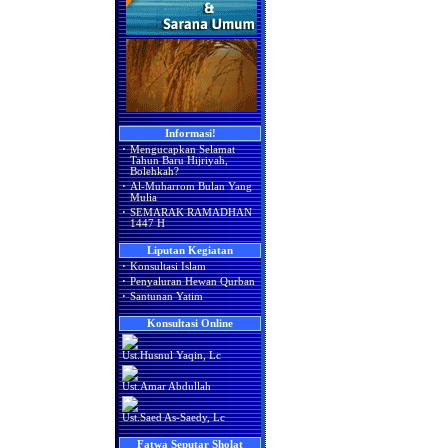
Informasi!
·
Mengucapkan Selamat
Tahun Baru Hijriyah,
Bolehkah?
·
Al-Muharrom Bulan Yang
Mulia
·
SEMARAK RAMADHAN
1447 H
Liputan Kegiatan
·
Konsultasi Islam
·
Penyaluran Hewan Qurban
·
Santunan Yatim
Konsultasi Online
Ust.Husnul Yaqin, Lc
Ust.Amar Abdullah
Ust.Saed As-Saedy, Lc
Fatwa Seputar Sholat