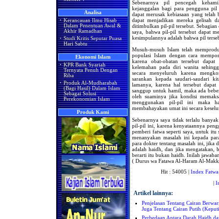
Sebenarnya pil pencegah kehami
kejanggalan bagi para pengguna pil 
Analisa
dapat merusak kebiasaan yang telah 
dapat menjadikan mereka gelisah d
·
Kerancauan Ilmu Hisab
ditimbulkan pil-pil tersebut. Sebagia
Dalam Penentuan Awal &
Akhir Ramadhan
saya, bahwa pil-pil tersebut dapat 
kesimpulannya adalah bahwa pil ters
·
Studi Kritis Seputar Puasa
Hari Sabtu
Musuh-musuh Islam telah memproduks
populasi Islam dengan cara mempora
Ekonomi Islam
karena obat-obatan tersebut dapa
·
KPR Bank Syariah
kelemahan pada diri wanita sehing
Ternyata Penuh Dengan
secara menyeluruh karena mengkon
Riba
sarankan kepada saudari-saudari ki
·
Produk Al-Mudharabah
lamanya, karena hal tersebut dapat
(Bagi Hasil) Dalam Islam
sanggup untuk hamil, maka ada beber
Sebagai Solusi
oleh suaminya jika kondisi memaks
Perekonomian Islam
menggunakan pil-pil ini maka h
membahayakan umat ini secara keselu
Produk Kami
Sebenarnya saya tidak terlalu bany
pil-pil ini, karena kenyataannya pen
pemberi fatwa seperti saya, untuk itu
menanyakan masalah ini kepada para
para dokter tentang masalah ini, jika
adalah haidh, dan jika mengatakan, ba
berarti itu bukan haidh. Inilah jawaban
( Durus wa Fatawa Al-Haram Al-Makki
Hit : 54005 |
Index Fatwa
|
I
Artikel lainnya:
Penjelasan Tentang Cairan Berwa
Juga Tentang Cairan Putih (Keput
Perbedaan Antara Darah Haidh da