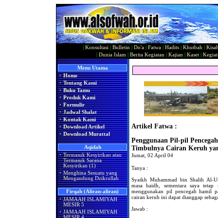
|
Konsultasi
|
Bulletin
|
Do'a
|
Fatwa
|
Hadits
|
Khutbah
|
Kisa
|
Dunia Islam
|
Berita Kegiatan
|
Kajian
|
Kaset
|
Kegiat
Menu Utama
·
Home
·
Tentang Kami
·
Buku Tamu
·
Produk Kami
·
Formulir
·
Jadwal Shalat
·
Kontak Kami
Artikel Fatwa :
·
Download Artikel
·
Download Murattal
Penggunaan Pil-pil Pencega
Aqidah
Timbulnya Cairan Keruh ya
·
Termasuk Kesyirikan atau
Jumat, 02 April 04
Termasuk Sarana
Kesyirikan (1)
Tanya :
·
Menghina Sesuatu yang
Mengandung Dzikrullah
Syaikh Muhammad bin Shalih Al-Uts
masa haidh, sementara saya tetap
menggunakan pil pencegah hamil 
Firqah (Aliran-aliran)
cairan keruh ini dapat dianggap sebag
·
JAMAAH ISLAMIYAH
MESIR 5
Jawab :
·
JAMAAH ISLAMIYAH
MESIR 4