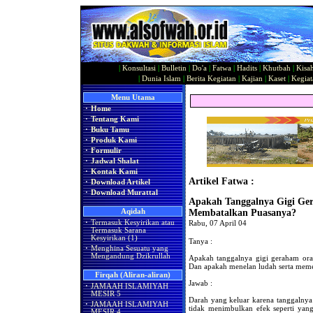
|
Konsultasi
|
Bulletin
|
Do'a
|
Fatwa
|
Hadits
|
Khutbah
|
Kisa
|
Dunia Islam
|
Berita Kegiatan
|
Kajian
|
Kaset
|
Kegiat
Menu Utama
·
Home
·
Tentang Kami
·
Buku Tamu
·
Produk Kami
·
Formulir
·
Jadwal Shalat
·
Kontak Kami
Artikel Fatwa :
·
Download Artikel
·
Download Murattal
Apakah Tanggalnya Gigi Ge
Aqidah
Membatalkan Puasanya?
·
Termasuk Kesyirikan atau
Rabu, 07 April 04
Termasuk Sarana
Kesyirikan (1)
Tanya :
·
Menghina Sesuatu yang
Mengandung Dzikrullah
Apakah tanggalnya gigi geraham or
Dan apakah menelan ludah serta meme
Firqah (Aliran-aliran)
Jawab :
·
JAMAAH ISLAMIYAH
MESIR 5
Darah yang keluar karena tanggalnya 
·
JAMAAH ISLAMIYAH
tidak menimbulkan efek seperti yan
MESIR 4