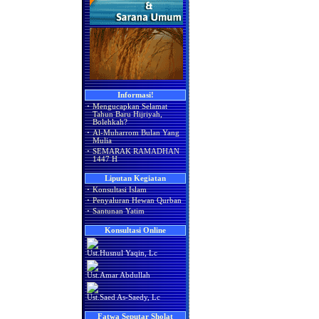
Informasi!
·
Mengucapkan Selamat
Tahun Baru Hijriyah,
Bolehkah?
·
Al-Muharrom Bulan Yang
Mulia
·
SEMARAK RAMADHAN
1447 H
Liputan Kegiatan
·
Konsultasi Islam
·
Penyaluran Hewan Qurban
·
Santunan Yatim
Konsultasi Online
Ust.Husnul Yaqin, Lc
Ust.Amar Abdullah
Ust.Saed As-Saedy, Lc
Fatwa Seputar Sholat