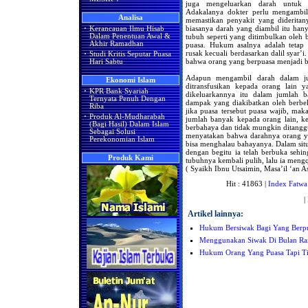
juga mengeluarkan darah untuk 
Adakalanya dokter perlu mengambil 
Analisa
memastikan penyakit yang dideritan
biasanya darah yang diambil itu hany
·
Kerancauan Ilmu Hisab
tubuh seperti yang ditimbulkan oleh
Dalam Penentuan Awal &
Akhir Ramadhan
puasa. Hukum asalnya adalah tetap
rusak kecuali berdasarkan dalil syar’
·
Studi Kritis Seputar Puasa
bahwa orang yang berpuasa menjadi bat
Hari Sabtu
Adapun mengambil darah dalam ju
Ekonomi Islam
ditransfusikan kepada orang lain
·
KPR Bank Syariah
dikeluarkannya itu dalam jumlah b
Ternyata Penuh Dengan
dampak yang diakibatkan oleh berbe
Riba
jika puasa tersebut puasa wajib, ma
·
Produk Al-Mudharabah
jumlah banyak kepada orang lain, k
(Bagi Hasil) Dalam Islam
berbahaya dan tidak mungkin ditangg
Sebagai Solusi
menyatakan bahwa darahnya orang ya
Perekonomian Islam
bisa menghalau bahayanya. Dalam situ
dengan begitu ia telah berbuka seh
Produk Kami
tubuhnya kembali pulih, lalu ia mengqa
( Syaikh Ibnu Utsaimin, Masa’il ‘an A
Hit : 41863 |
Index Fatwa
|
Artikel lainnya:
Hukum Bersiwak Bagi Yang Berpua
Menggunakan Siwak Di Bulan R
Hukum Orang Yang Puasa Tapi Ti