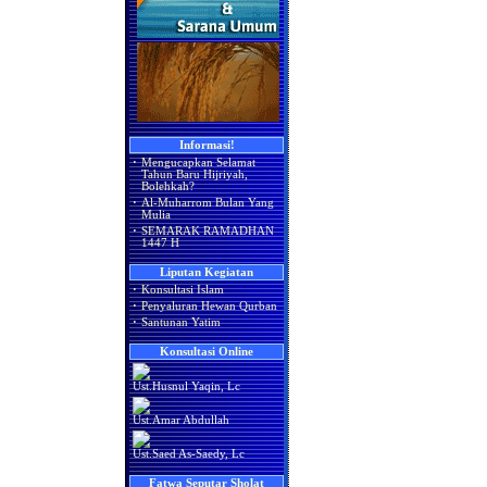
Informasi!
·
Mengucapkan Selamat
Tahun Baru Hijriyah,
Bolehkah?
·
Al-Muharrom Bulan Yang
Mulia
·
SEMARAK RAMADHAN
1447 H
Liputan Kegiatan
·
Konsultasi Islam
·
Penyaluran Hewan Qurban
·
Santunan Yatim
Konsultasi Online
Ust.Husnul Yaqin, Lc
Ust.Amar Abdullah
Ust.Saed As-Saedy, Lc
Fatwa Seputar Sholat