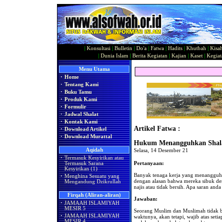
|
Konsultasi
|
Bulletin
|
Do'a
|
Fatwa
|
Hadits
|
Khutbah
|
Kisa
|
Dunia Islam
|
Berita Kegiatan
|
Kajian
|
Kaset
|
Kegiat
Menu Utama
·
Home
·
Tentang Kami
·
Buku Tamu
·
Produk Kami
·
Formulir
·
Jadwal Shalat
·
Kontak Kami
Artikel Fatwa :
·
Download Artikel
·
Download Murattal
Hukum Menangguhkan Shala
Aqidah
Selasa, 14 Desember 21
·
Termasuk Kesyirikan atau
Pertanyaan:
Termasuk Sarana
Kesyirikan (1)
Banyak tenaga kerja yang menangguhk
·
Menghina Sesuatu yang
dengan alasan bahwa mereka sibuk de
Mengandung Dzikrullah
najis atau tidak bersih. Apa saran and
Firqah (Aliran-aliran)
Jawaban:
·
JAMAAH ISLAMIYAH
MESIR 5
Seorang Muslim dan Muslimah tidak b
·
JAMAAH ISLAMIYAH
waktunya, akan tetapi, wajib atas se
MESIR 4