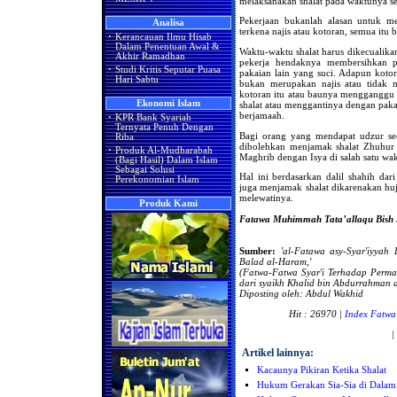
melaksanakan shalat pada waktunya 
Pekerjaan bukanlah alasan untuk m
Analisa
terkena najis atau kotoran, semua itu
·
Kerancauan Ilmu Hisab
Dalam Penentuan Awal &
Waktu-waktu shalat harus dikecualikan
Akhir Ramadhan
pekerja hendaknya membersihkan p
·
Studi Kritis Seputar Puasa
pakaian lain yang suci. Adapun kotor
Hari Sabtu
bukan merupakan najis atau tidak
kotoran itu atau baunya mengganggu d
Ekonomi Islam
shalat atau menggantinya dengan pakai
berjamaah.
·
KPR Bank Syariah
Ternyata Penuh Dengan
Bagi orang yang mendapat udzur seca
Riba
dibolehkan menjamak shalat Zhuhur 
·
Produk Al-Mudharabah
Maghrib dengan Isya di salah satu wa
(Bagi Hasil) Dalam Islam
Sebagai Solusi
Hal ini berdasarkan dalil shahih dari
Perekonomian Islam
juga menjamak shalat dikarenakan h
melewatinya.
Produk Kami
Fatawa Muhimmah Tata’allaqu Bish S
Sumber:
'al-Fatawa asy-Syar'iyyah
Balad al-Haram,'
(Fatwa-Fatwa Syar'i Terhadap Perm
dari
syaikh Khalid bin Abdurrahman al
Diposting oleh: Abdul Wakhid
Hit : 26970 |
Index Fatwa
|
Artikel lainnya:
Kacaunya Pikiran Ketika Shalat
Hukum Gerakan Sia-Sia di Dalam 