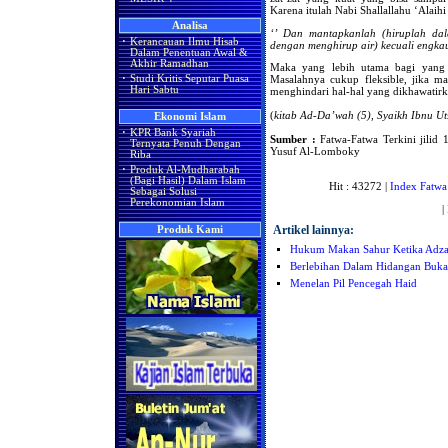
Karena itulah Nabi Shallallahu ‘Alaih
Analisa
‘’ Dan mantapkanlah (hiruplah dal
·
Kerancauan Ilmu Hisab
dengan menghirup air) kecuali engka
Dalam Penentuan Awal &
Akhir Ramadhan
Maka yang lebih utama bagi yang 
·
Studi Kritis Seputar Puasa
Masalahnya cukup fleksible, jika m
Hari Sabtu
menghindari hal-hal yang dikhawatirk
(
kitab Ad-Da’wah (5), Syaikh Ibnu Ut
Ekonomi Islam
·
KPR Bank Syariah
Sumber :
Fatwa-Fatwa Terkini jilid 1
Ternyata Penuh Dengan
Yusuf Al-Lomboky
Riba
·
Produk Al-Mudharabah
(Bagi Hasil) Dalam Islam
Hit : 43272 |
Index Fatwa
Sebagai Solusi
Perekonomian Islam
|
Artikel lainnya:
Produk Kami
Hukum Makan Sahur Ketika Adzan
Berlebihan Dalam Hidangan Buka
Menelan Pil Pencegah Haid