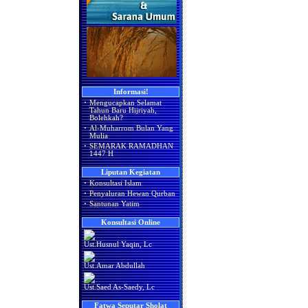
Informasi!
·
Mengucapkan Selamat
Tahun Baru Hijriyah,
Bolehkah?
·
Al-Muharrom Bulan Yang
Mulia
·
SEMARAK RAMADHAN
1447 H
Liputan Kegiatan
·
Konsultasi Islam
·
Penyaluran Hewan Qurban
·
Santunan Yatim
Konsultasi Online
Ust.Husnul Yaqin, Lc
Ust.Amar Abdullah
Ust.Saed As-Saedy, Lc
Fatwa Seputar Sholat