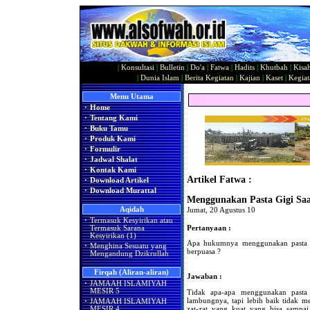
|
Konsultasi
|
Bulletin
|
Do'a
|
Fatwa
|
Hadits
|
Khutbah
|
Kisa
|
Dunia Islam
|
Berita Kegiatan
|
Kajian
|
Kaset
|
Kegiat
Menu Utama
·
Home
·
Tentang Kami
·
Buku Tamu
·
Produk Kami
·
Formulir
·
Jadwal Shalat
·
Kontak Kami
Artikel Fatwa :
·
Download Artikel
·
Download Murattal
Menggunakan Pasta Gigi Saa
Aqidah
Jumat, 20 Agustus 10
·
Termasuk Kesyirikan atau
Pertanyaan :
Termasuk Sarana
Kesyirikan (1)
Apa hukumnya menggunakan pasta g
·
Menghina Sesuatu yang
berpuasa ?
Mengandung Dzikrullah
Firqah (Aliran-aliran)
Jawaban :
·
JAMAAH ISLAMIYAH
MESIR 5
Tidak apa-apa menggunakan pasta 
lambungnya, tapi lebih baik tidak 
·
JAMAAH ISLAMIYAH
zat-zat yang kuat yang bisa sampa
MESIR 4