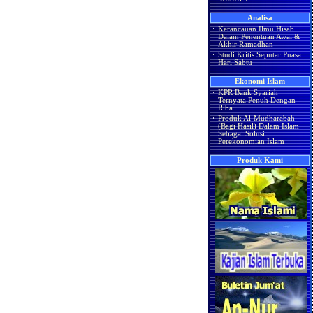
Analisa
·
Kerancauan Ilmu Hisab
Dalam Penentuan Awal &
Akhir Ramadhan
·
Studi Kritis Seputar Puasa
Hari Sabtu
Ekonomi Islam
·
KPR Bank Syariah
Ternyata Penuh Dengan
Riba
·
Produk Al-Mudharabah
(Bagi Hasil) Dalam Islam
Sebagai Solusi
Perekonomian Islam
Produk Kami