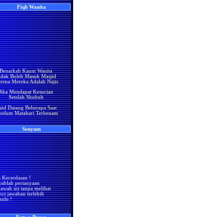
ri Mathraf bin Abdullah.
Kaset
lamullah 'alaik, ya Amiral
Fiqh Wanita
kminin, wa Rahmatullah
Kegiatan
wa Barakatuh.
Materi KIT
Sesungguhnya, aku
mengajakmu memuji
Firqah
pada Allah yang tidak ada
han yang hak selain Dia.
Ekonomi Islam
mma ba'du. "Jadikanlah
Senyum
rasa tenangmu bersama
h سُبْحَانَهُ وَتَعَالَى dan
Download
rhatian penuhmu kepada-
Benarkah Kaum Wanita
a. Sesungguhnya, kaum
idak Boleh Masuk Masjid
ng merasa damai dengan
rena Mereka Adalah Najis
h سُبْحَانَهُ وَتَعَالَى dan
epenuhnya memberikan
Jika Mendapat Kesucian
erhatiannya kepada-Nya,
Setelah Shubuh
reka merasa lebih damai
 Allah سُبْحَانَهُ وَتَعَالَى
aid Datang Beberapa Saat
lam kesendirian daripada
belum Matahari Terbenam
beramai-ramai dengan
jumlah yang banyak,
Merasa Ada Darah Tapi
reka mematikan apa saja
Belum Keluar Sebelum
di dunia yang mereka
Matahari Terbenam
Senyum
khawatirkan akan
mematikan hati mereka,
ukum Wanita Yang Mandi
ereka meninggalkan apa
Setelah Jima', Kemudian
aja di dunia yang mereka
Keluar Cairan Dari
ketahui bakal
Kemaluannya
eninggalkannya, mereka
enjadi musuh terhadap
ukum Orang Yang Kentut
a yang diterima manusia
Terus Menerus.
s Kecerdasan !
ari dunia. Semoga Allah
wablah pertanyaan
menjadikan kita semua
Shalat Dengan Pakaian
bawah ini tanpa melihat
gian dari mereka karena
Terkena Najis
nci jawaban terlebih
reka sedikit jumlahnya di
hulu !
dunia. Wassalam."
Hukum Orang Haidh
(Abdullah bin Abdul
Berdiam di Masjid
rtanyaan pertama:
jika
kam, al-Khalifah al-'Adil
da sedang mengikuti
Umar bin Abdil Aziz,
Hukum air kencing anak
mba lari, kamudian anda
hal.182)