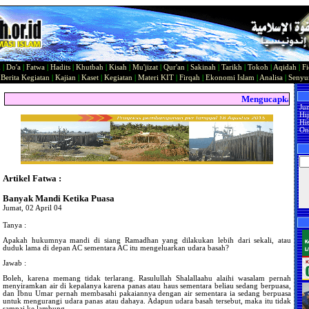
n
|
Do'a
|
Fatwa
|
Hadits
|
Khutbah
|
Kisah
|
Mu'jizat
|
Qur'an
|
Sakinah
|
Tarikh
|
Tokoh
|
Aqidah
|
Fi
|
Berita Kegiatan
|
Kajian
|
Kaset
|
Kegiatan
|
Materi KIT
|
Firqah
|
Ekonomi Islam
|
Analisa
|
Seny
Mengucapkan Sela
Ju
Hi
Hit
On
Artikel Fatwa :
Banyak Mandi Ketika Puasa
Jumat, 02 April 04
Tanya :
Apakah hukumnya mandi di siang Ramadhan yang dilakukan lebih dari sekali, atau
duduk lama di depan AC sementara AC itu mengeluarkan udara basah?
Jawab :
Boleh, karena memang tidak terlarang. Rasulullah Shalallaahu alaihi wasalam pernah
menyiramkan air di kepalanya karena panas atau haus sementara beliau sedang berpuasa,
dan Ibnu Umar pernah membasahi pakaiannya dengan air sementara ia sedang berpuasa
untuk mengurangi udara panas atau dahaya. Adapun udara basah tersebut, maka itu tidak
sampai ke lambung.