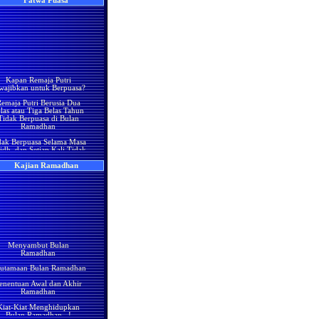
Fatwa Puasa
yang mengenai pakaian
sa mendahului pelari yang
wanita
dua, maka pada urutan
(
Index Mutiara
)
rapakah anda
nggunakan air laut untuk
karang?????
berwudlu
waban !
Hukum Operasi Cesar
ka anda menjawab bahwa
da
diurutan pertama
Menyentuh wanita dalam
ka jawaban anda
salah
Kapan Remaja Putri
keadaan berwudhu'
bab jika anda mendahului
wajibkan untuk Berpuasa?
lari kedua maka anda
Menyentuh wanita
nya menggantikan
emaja Putri Berusia Dua
asing(selain isteri) dalam
sisinya diurutan kedua
las atau Tiga Belas Tahun
keadaan berwudhu'
dak menggantikan posisi
Tidak Berpuasa di Bulan
ari urutan pertama.
ukum membawa Mushaf
Ramadhan
ke dalam WC
dak Berpuasa Selama Masa
karang
soal kedua:
tapi
Bersuci dari Air Kencing
idh, dan Setiap Kali Tidak
wablah dengan cepat gak
Bayi
Berpuasa Ia Memberi
ke lama, oke ?
kan, Apakah Wajib Qadha
ukum Wudhunya Orang
Baginya
rtanyaan:
jika anda
Kajian Ramadhan
ang Menggunakan Kutek
dahului pelari terakhir,
Istri Saya Hamil dan
ka anda diurutan ……
ukum Wudhunya Orang
engeluarkan Darah Pada
??
yang Menggunakan Inai
Permulaan Ramadhan
(Pacar)
waban:
Mendapat Kesucian dari
ka jawaban anda adalah
ukum Wudhunya Wanita
Haidh atau dari Nifas
rakhir atau sebelum
ng Tidak Menghilangkan
Sebelum Fajar dan Tidak
hir
, maka jawaban anda
Kutek
ndi Kecuali Setelah Fajar
lah
Menyambut Bulan
Ramadhan
Membasuh Kepala Bagi
eorang Wanita Mendapat
rena bagaimana mungkin
Wanita
Kesuciannya dari Nifas
da mendahului pelari
utamaan Bulan Ramadhan
Dalam Satu Pekan,
rakhir padahal yang
ukum Mengusap Rambut
Kemudian Ia Berpuasa
akhir itu adalah anda !!!?
enentuan Awal dan Akhir
ang Disanggul (dikepang)
ersama Kaum Muslimin,
Ramadhan
etelah Itu Darah Tersebut
Sifat Mandi Junub dan
Datang Lagi
Kiat-Kiat Menghidupkan
erbedaan dengan Mandi
Bulan Ramadhan...!
Haidh
endapat Kesucian Setelah