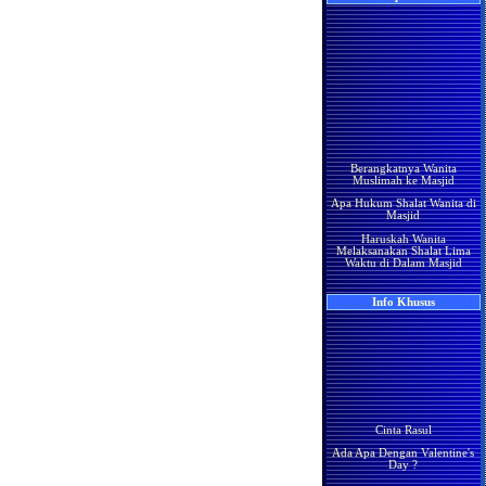
Berangkatnya Wanita
Muslimah ke Masjid
Apa Hukum Shalat Wanita di
Masjid
Haruskah Wanita
Melaksanakan Shalat Lima
Waktu di Dalam Masjid
Wanita di Rumah
Berma'mum Kepada Imam
di Masjid
Info Khusus
Apakah Shalatnya Seorang
Wanita di rumah Lebih
Utama Ataukah di Masjidil
Haram
Manakah yang Lebih Utama
Bagi Wanita Pada Bulan
Ramadhan, Melaksanakan
Shalat di Masjidil Haram
Cinta Rasul
atau di Rumah
Ada Apa Dengan Valentine's
Shalatnya Kaum Wanita
Day ?
yang Sedang Umrah di
Bulan Ramadhan
Manisnya Iman