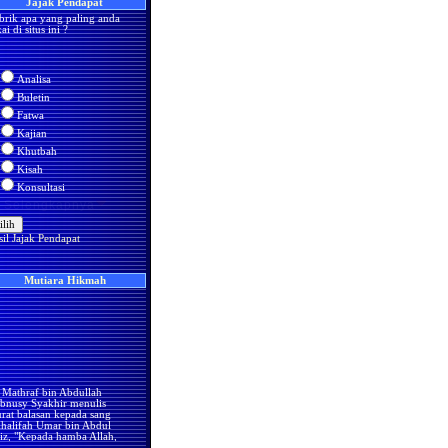
Jajak Pendapat
brik apa yang paling anda
ai di situs ini ?
Analisa
Buletin
Fatwa
Kajian
Khutbah
Kisah
Konsultasi
Selengkapnya
Nama Islami
Quran
sil Jajak Pendapat
Tarikh
Tokoh
Doa
Mutiara Hikmah
Hadits
Mu'jizat
Sakinah
Akidah
Fiqih
Mathraf bin Abdullah
Sastra
ibnusy Syakhir menulis
Resensi
urat balasan kepada sang
halifah Umar bin Abdul
Dunia Islam
iz, "Kepada hamba Allah,
mar, Amirul Mukminin,
Berita Kegiatan