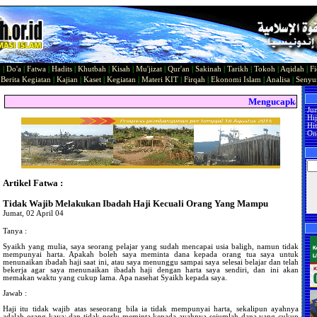
n
|
Do'a
|
Fatwa
|
Hadits
|
Khutbah
|
Kisah
|
Mu'jizat
|
Qur'an
|
Sakinah
|
Tarikh
|
Tokoh
|
Aqidah
|
Fi
|
Berita Kegiatan
|
Kajian
|
Kaset
|
Kegiatan
|
Materi KIT
|
Firqah
|
Ekonomi Islam
|
Analisa
|
Seny
Mengucapkan Sela
Ju
Hi
Hit
On
Artikel Fatwa :
Tidak Wajib Melakukan Ibadah Haji Kecuali Orang Yang Mampu
Jumat, 02 April 04
Tanya :
Syaikh yang mulia, saya seorang pelajar yang sudah mencapai usia baligh, namun tidak
mempunyai harta. Apakah boleh saya meminta dana kepada orang tua saya untuk
menunaikan ibadah haji saat ini, atau saya menunggu sampai saya selesai belajar dan telah
bekerja agar saya menunaikan ibadah haji dengan harta saya sendiri, dan ini akan
memakan waktu yang cukup lama. Apa nasehat Syaikh kepada saya.
Jawab :
Haji itu tidak wajib atas seseorang bila ia tidak mempunyai harta, sekalipun ayahnya
adalah orang kaya; dan tidak perlu meminta kepada ayahnya sejumlah dana yang cukup