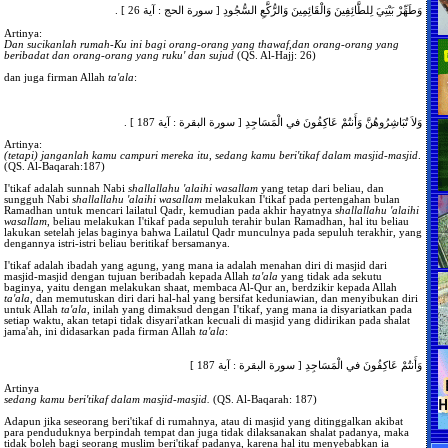
وَطَهِّرْ بَيْتِيَ لِلطَّائِفِينَ وَالْقَائِمِينَ وَالرُّكَّعِ السُّجُودِ [ سورة الحج : آية 26 ] .
Artinya:
Dan sucikanlah rumah-Ku ini bagi orang-orang yang thawaf,dan orang-orang yang
beribadat dan orang-orang yang ruku' dan sujud
(QS. Al-Hajj: 26)
dan juga firman Allah
ta'ala
:
وَلاَ تُبَاشِرُوهُنَّ وَأَنتُمْ عَاكِفُونَ في الْمَسَاجِدِ [ سورة البقرة : آية 187 ] .
Artinya:
(tetapi) janganlah kamu campuri mereka itu, sedang kamu beri'tikaf dalam masjid-masjid
.
(QS. Al-Baqarah:187)
I'tikaf adalah sunnah Nabi
shallallahu 'alaihi wasallam
yang tetap dari beliau, dan
sungguh Nabi
shallallahu 'alaihi wasallam
melakukan I'tikaf pada pertengahan bulan
Ramadhan untuk mencari lailatul Qadr, kemudian pada akhir hayatnya
shallallahu 'alaihi
wasallam
, beliau melakukan I'tikaf pada sepuluh terahir bulan Ramadhan, hal itu beliau
lakukan setelah jelas baginya bahwa Lailatul Qadr munculnya pada sepuluh terakhir, yang
dengannya istri-istri beliau beritikaf bersamanya.
I'tikaf adalah ibadah yang agung, yang mana ia adalah menahan diri di masjid dari
masjid-masjid dengan tujuan beribadah kepada Allah
ta'ala
yang tidak ada sekutu
baginya, yaitu dengan melakukan shaat, membaca Al-Qur an, berdzikir kepada Allah
ta'ala
, dan memutuskan diri dari hal-hal yang bersifat keduniawian, dan menyibukan diri
untuk Allah
ta'ala
, inilah yang dimaksud dengan I'tikaf, yang mana ia disyariatkan pada
setiap waktu, akan tetapi tidak disyari'atkan kecuali di masjid yang didirikan pada shalat
jama'ah, ini didasarkan pada firman Allah
ta'ala
:
وَأَنتُمْ عَاكِفُونَ في الْمَسَاجِدِ [ سورة البقرة : آية 187 ]
Artinya
sedang kamu beri'tikaf dalam masjid-masjid.
(QS. Al-Baqarah: 187)
Adapun jika seseorang beri'tikaf di rumahnya, atau di masjid yang ditinggalkan akibat
para penduduknya berpindah tempat dan juga tidak dilaksanakan shalat padanya, maka
tidak boleh bagi seorang muslim beri'tikaf padanya, karena hal itu menyebabkan ia