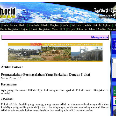
n
|
Do'a
|
Fatwa
|
Hadits
|
Khutbah
|
Kisah
|
Mu'jizat
|
Qur'an
|
Sakinah
|
Tarikh
|
Tokoh
|
Aqidah
|
Fi
|
Berita Kegiatan
|
Kajian
|
Kaset
|
Kegiatan
|
Materi KIT
|
Firqah
|
Ekonomi Islam
|
Analisa
|
Seny
Mengucapkan Sela
Ju
Hi
Hit
On
Artikel Fatwa :
Permasalahan-Permasalahan Yang Berkaitan Dengan I'tikaf
Senin, 29 Juli 13
Pertanyaan:
Apa yang dimaksud I'tikaf? Apa hukumnya? Dan apakah I'tikaf boleh dikerjakan di
rumah?
Jawaban:
I'tikaf adalah ibadah yang agung, yang mana Allah
ta'ala
menyebutkannya di dalam
kitabNya yang mulia yaitu al-Qur an di beberapa ayat, salah satu contohnya adalah firman
Allah
ta'ala
kepada kekasihnya Ibrahim dan anaknya Isma'il
'alaihima salam