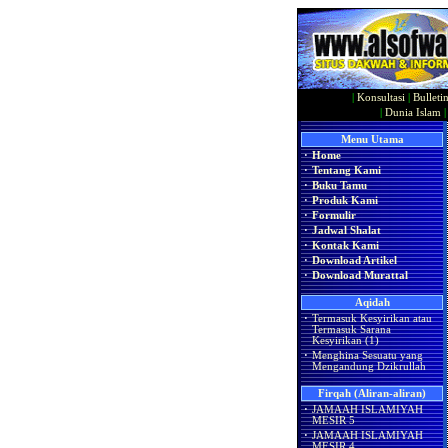
|
Konsultasi
|
Bulleti
|
Dunia Islam
Menu Utama
·
Home
·
Tentang Kami
·
Buku Tamu
·
Produk Kami
·
Formulir
·
Jadwal Shalat
·
Kontak Kami
·
Download Artikel
·
Download Murattal
Aqidah
·
Termasuk Kesyirikan atau
Termasuk Sarana
Kesyirikan (1)
·
Menghina Sesuatu yang
Mengandung Dzikrullah
Firqah (Aliran-aliran)
·
JAMAAH ISLAMIYAH
MESIR 5
·
JAMAAH ISLAMIYAH
MESIR 4