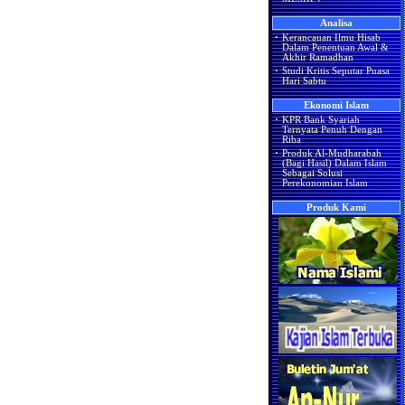
Analisa
·
Kerancauan Ilmu Hisab
Dalam Penentuan Awal &
Akhir Ramadhan
·
Studi Kritis Seputar Puasa
Hari Sabtu
Ekonomi Islam
·
KPR Bank Syariah
Ternyata Penuh Dengan
Riba
·
Produk Al-Mudharabah
(Bagi Hasil) Dalam Islam
Sebagai Solusi
Perekonomian Islam
Produk Kami