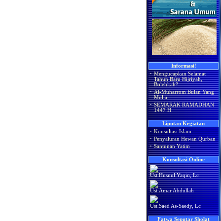
Informasi!
·
Mengucapkan Selamat
Tahun Baru Hijriyah,
Bolehkah?
·
Al-Muharrom Bulan Yang
Mulia
·
SEMARAK RAMADHAN
1447 H
Liputan Kegiatan
·
Konsultasi Islam
·
Penyaluran Hewan Qurban
·
Santunan Yatim
Konsultasi Online
Ust.Husnul Yaqin, Lc
Ust.Amar Abdullah
Ust.Saed As-Saedy, Lc
Fatwa Seputar Sholat