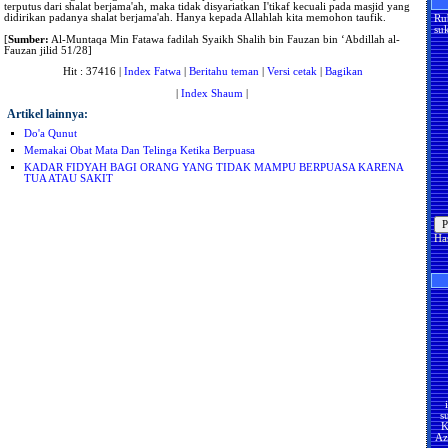
terputus dari shalat berjama'ah, maka tidak disyariatkan I'tikaf kecuali pada masjid yang
didirikan padanya shalat berjama'ah. Hanya kepada Allahlah kita memohon taufik.
Ru
suk
[
Sumber:
Al-Muntaqa Min Fatawa fadilah Syaikh Shalih bin Fauzan bin ‘Abdillah al-
Fauzan jilid 51/28]
Hit : 37416 |
Index Fatwa
|
Beritahu teman
|
Versi cetak
|
Bagikan
|
Index Shaum
|
Artikel lainnya:
Do'a Qunut
Memakai Obat Mata Dan Telinga Ketika Berpuasa
KADAR FIDYAH BAGI ORANG YANG TIDAK MAMPU BERPUASA KARENA
TUA ATAU SAKIT
Ha
s
K
Az
U