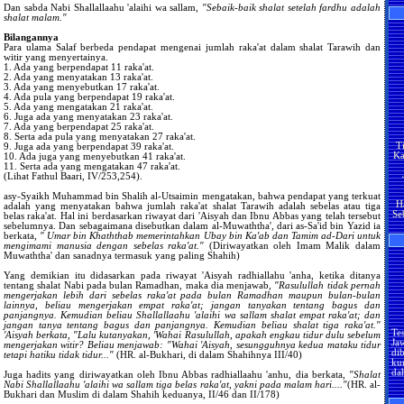
da
Dan sabda Nabi Shallallaahu 'alaihi wa sallam,
"Sebaik-baik shalat setelah fardhu adalah
Sa
shalat malam."
Mu
Bilangannya
Para ulama Salaf berbeda pendapat mengenai jumlah raka'at dalam shalat Tarawih dan
witir yang menyertainya.
ke
1. Ada yang berpendapat 11 raka'at.
tu
2. Ada yang menyatakan 13 raka'at.
A
3. Ada yang menyebutkan 17 raka'at.
4. Ada pula yang berpendapat 19 raka'at.
Alla
5. Ada yang mengatakan 21 raka'at.
pe
6. Juga ada yang menyatakan 23 raka'at.
Ny
7. Ada yang berpendapat 25 raka'at.
T
ya
8. Serta ada pula yang menyatakan 27 raka'at.
Ka
Alla
9. Juga ada yang berpendapat 39 raka'at.
s
10. Ada juga yang menyebutkan 41 raka'at.
p
11. Serta ada yang mengatakan 47 raka'at.
me
(Lihat Fathul Baari, IV/253,254).
bersama
H
da
asy-Syaikh Muhammad bin Shalih al-Utsaimin mengatakan, bahwa pendapat yang terkuat
Se
adalah yang menyatakan bahwa jumlah raka'at shalat Tarawih adalah sebelas atau tiga
belas raka'at. Hal ini berdasarkan riwayat dari 'Aisyah dan Ibnu Abbas yang telah tersebut
me
sebelumnya. Dan sebagaimana disebutkan dalam al-Muwaththa', dari as-Sa'id bin Yazid ia
berkata,
" Umar bin Khaththab memerintahkan Ubay bin Ka'ab dan Tamim ad-Dari untuk
mengimami manusia dengan sebelas raka'at."
(Diriwayatkan oleh Imam Malik dalam
Muwaththa' dan sanadnya termasuk yang paling Shahih)
H
m
s
Yang demikian itu didasarkan pada riwayat 'Aisyah radhiallahu 'anha, ketika ditanya
tentang shalat Nabi pada bulan Ramadhan, maka dia menjawab,
"Rasulullah tidak pernah
m
mengerjakan lebih dari sebelas raka'at pada bulan Ramadhan maupun bulan-bulan
m
lainnya, beliau mengerjakan empat raka'at; jangan tanyakan tentang bagus dan
H
ap
panjangnya. Kemudian beliau Shallallaahu 'alaihi wa sallam shalat empat raka'at; dan
Te
d
jangan tanya tentang bagus dan panjangnya. Kemudian beliau shalat tiga raka'at."
Ja
'Aisyah berkata, "Lalu kutanyakan, 'Wahai Rasulullah, apakah engkau tidur dulu sebelum
di
ba
mengerjakan witir? Beliau menjawab: "Wahai 'Aisyah, sesungguhnya kedua mataku tidur
ku
me
tetapi hatiku tidak tidur..."
(HR. al-Bukhari, di dalam Shahihnya III/40)
da
Juga hadits yang diriwayatkan oleh Ibnu Abbas radhiallaahu 'anhu, dia berkata,
"Shalat
Pe
Ha
Nabi Shallallaahu 'alaihi wa sallam tiga belas raka'at, yakni pada malam hari...."
(HR. al-
an
Bukhari dan Muslim di dalam Shahih keduanya, II/46 dan II/178)
lo