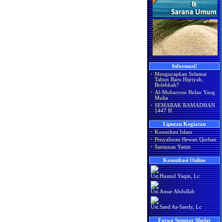
Informasi!
·
Mengucapkan Selamat
Tahun Baru Hijriyah,
Bolehkah?
·
Al-Muharrom Bulan Yang
Mulia
·
SEMARAK RAMADHAN
1447 H
Liputan Kegiatan
·
Konsultasi Islam
·
Penyaluran Hewan Qurban
·
Santunan Yatim
Konsultasi Online
Ust.Husnul Yaqin, Lc
Ust.Amar Abdullah
Ust.Saed As-Saedy, Lc
Fatwa Seputar Sholat