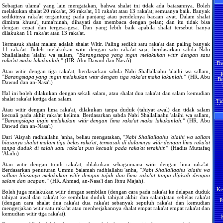
bi
Sebagian ulama' yang lain mengatakan, bahwa shalat ini tidak ada batasannya. Boleh
ke
melakukan shalat 20 raka'at, 36 raka'at, 11 raka'at atau 13 raka'at; semuanya baik. Banyak
be
sedikitnya raka'at tergantung pada panjang atau pendeknya bacaan ayat. Dalam shalat
Me
se
diminta khusu', tuma'ninah, dihayati dan membaca dengan pelan; dan itu tidak bisa
dengan cepat dan tergesa-gesa. Dan yang lebih baik apabila shalat tersebut hanya
Ja
dilakukan 11 raka'at atau 13 raka'at.
ji
an
Termasuk shalat malam adalah shalat Witir. Paling sedikit satu raka'at dan paling banyak
Ma
11 raka'at. Boleh melakukan witir dengan satu raka'at saja, berdasarkan sabda Nabi
Se
Shallallaahu 'alaihi wa sallam,
"Barangsiapa yang ingin melakukan witir dengan satu
Di
pe
raka'at maka lakukanlah,"
(HR. Abu Dawud dan Nasa'i)
ha
R
po
Be
Atau witir dengan tiga raka'at, berdasarkan sabda Nabi Shallallaahu 'alaihi wa sallam,
ti
"Barangsiapa yang ingin melakukan witir dengan tiga raka'at maka lakunlah."
(HR. Abu
pel
H
Dawud dan an-Nasa'i)
Se
Ti
Hal ini boleh dilakukan dengan sekali salam, atau shalat dua raka'at dan salam kemudian
ja
Ha
shalat raka'at ketiga dan salam.
pa
Ma
Atau witir dengan lima raka'at, dilakukan tanpa duduk (tahiyat awal) dan tidak salam
Pe
H
kecuali pada akhir raka'at kelima. Berdasarkan sabda Nabi Shallallaahu 'alaihi wa sallam,
men
y
"Barangsiapa ingin melakukan witir dengan lima raka'at maka lakukanlah."
(HR. Abu
ma
Dawud dan an-Nasa'i)
H
??
M
Dari 'Aisyah radhiallahu 'anha, beliau mengatakan,
"Nabi Shallallaahu 'alaihi wa sallam
Ja
biasanya shalat malam tiga belas raka'at, termasuk di dalamnya witir dengan lima raka'at
Ji
tanpa duduk di salah satu raka'at pun kecuali pada raka'at terakhir."
(Hadits Muttafaq
H
te
'Alaihi)
ya
ak
Ma
sa
Atau witir dengan tujuh raka'at, dilakukan sebagaimana witir dengan lima raka'at.
Berdasarkan penuturan Ummu Salamah radhiallahu 'anha,
"Nabi Shallallaahu 'alaihi wa
S
Ka
sallam biasanya melakukan witir dengan tujuh dan lima raka'at tanpa dipisah dengan
an
salam dan ucapan."
(HR. Ahmad, an-Nasa'i dan Ibnu Majah).
Ke
te
H
ter
Boleh juga melakukan witir dengan sembilan (dengan cara pada raka'at ke delapan duduk
P
y
B
tahiyat awal dan raka'at ke sembilan duduk tahiyat akhir dan salam)atau sebelas raka'at
S
(dengan cara shalat dua raka'at dua raka'at sebanyak sepuluh raka'at dan kemudian
mengerjakan witir satu raka'at atau menherjakannya shalat empat raka'at empat raka'at dan
P
kemudian witir tiga raka'at).
M