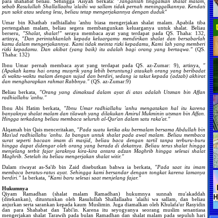
para shahabat beliau. Sehingga 'Aisyah berkata:
"Janganlah tinggalkan shalat malam,
sebab Rasulullah Shallallaahu 'alaihi wa sallam tidak pernah meninggalkannya. Kendati
pun sakit atau sedang lesu, beliau tetap mengerjakannya dengan duduk"
Umar bin Khathab radhiallahu 'anhu biasa mengerjakan shalat malam. Apabila tiba
pertengahan malam, beliau segera membangunkan keluarganya untuk shalat. Beliau
berseru,
"Shalat, shalat!"
seraya membaca ayat yang terdapat pada QS. Thaha: 132,
artinya,
"Dan perintahkanlah kepada keluargamu mendirikan shalat dan bersabarlah
kamu dalam mengerjakannya. Kami tidak meinta rizki kepadamu, Kami lah yang memberi
rizki kepadamu. Dan akibat (yang baik) itu adalah bagi orang yang bertaqwa."
(QS.
Thaha: 132)
Ibnu Umar pernah membaca ayat yang terdapat pada QS. az-Zumar: 9), artinya,
"
(Apakah kamu hai orang musyrik yang lebih beruntung) ataukah orang yang beribadat
di waktu-waktu malam dengan sujud dan berdiri, sedang ia takut kepada (adzab) akhirat
dan mengharapkan rahmat Rabbnya."
(QS. az-Zumar:9)
Beliau berkata,
"Orang yang dimaksud dalam ayat di atas adalah Utsman bin Affan
radhiallahu 'anhu."
Ibnu Abi Hatim berkata,
"Ibnu Umar radhiallahu 'anhu mengatakan hal itu karena
banyaknya shalat malam dan tilawah yang dilakukan Amirul Mukminin utsman bin Affan.
Hingga terkadang beliau membaca seluruh al-Qur'an dalam satu raka'at."
Alqamah bin Qais menceritakan,
"Pada suatu ketika aku bermalam bersama Abdullah bin
Mas'ud radhiallahu 'anhu. Ia bangun untuk shalat pada awal malam. Beliau membaca
surat seperti bacaan imam di masjid, beliau baca dengan tartil tanpa terburu-buru
hingga dapat didengar oleh orang yang berada di dekatnya. Beliau terus shalat hingga
menjelang terbit fajar jaraknya kira-kira antara adzan Maghrib hingga selesai shalat
Maghrib. Setelah itu beliau mengerjakan shalat witir."
Dalam riwayat as-Sa'ib bin Zaid disebutkan bahwa ia berkata,
"Pada saat itu imam
membaca beratus-ratus ayat. Sehingga kami bersandar dengan tongkat karena lamanya
berdiri."
Ia berkata,
"Kami baru selesai saat menjelang fajar."
Hukumnya
Qiyam Ramadhan (shalat malam Ramadhan) hukumnya sunnah mu'akaddah
(ditekankan), dituntunkan oleh Rasulullah Shallallaahu 'alaihi wa sallam, dan beliau
anjurkan serta sarankan kepada kaum Muslimin. Juga diamalkan oleh Khulafa'ur Rasyidin
dan para Shahabat dan Tabi'in. Karena itu seyogyanya seorang muslim senantiasa
mengerjakan shalat Tarawih pada bulan Ramadhan dan shalat malam pada sepuluh hari