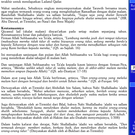
terakhir untuk mendapatkan Lailatul Qadar.
Ru
Wahai saudaraku, Sebaiknya engkau menyempurnakan shalat Tarawih bersama imam,
suk
agar engkau termasuk orang-orang yang menghidupkan Ramadhan dengan shalat malam.
Rasulullah Shallallaahu 'alaihi wa sallam bersabda,
"Siapa saja yang shalat Tarawih
bersama imam hingga selesai, akan ditulis baginya pahala shalat semalam suntuk."
(HR.
Abu Dawud, at-Tirmidzi, an-Nasa'i dan Ibnu Majah)
Keutamaannya
Qiyamul lail (shalat malam) disyari'atkan pada setiap malam sepanjang tahun.
Keutamaannya besar dan pahalanya banyak.
Firman Allah Subhaanahu wa Ta'ala, artinya,
"Lambung mereka jauh dari tempat tidurnya
(maksudnya mereka tidak tidur di waktu biasanya orang tidur, sedang mereka berdo'a
kepada Tuhannya dengan rasa takut dan harap, dan mereka menafkahkan sebagian rizki
yang Kami berikan kepada mereka,"
(QS. as-Sajdah: 16)
Ini merupakan sanjungan dan pujian dari Allah Subhaanahu wa Ta'ala bagi orang-orang
yang mendirikan shalat tahajjud di malam hari.
Dan sanjungan Allah Subhaanahu wa Ta'ala kepada kaum lainnya dengan firman-Nya,
artinya,
"Mereka sedikit sekali tidur di waktu malam; dan di akhir-akhir malam mereka
memohon ampun (kepada Allah)."
(QS. adz-Dzatiyat: 17-18)
Ha
Dalam ayat yang lain Allah Ta'ala berfirman, artinya,
"Dan orang-orang yang melalui
malam hari dengan bersujud dan berdiri untuk Tuhan mereka."
(QS. al-Furqan: 64)
Diriwayatkan oleh at-Tirmidzi dari Abdullah bin Salam, bahwa Nabi Shallallaahu 'alaihi
wa sallam bersabda,
"Wahai sekalian manusia, sebarkan salam, berilah orang miskin
makan, sambungkan tali kekeluargaan, dan shalatlah pada waktu malam ketika semua
manusia tidur, niscaya kalian masuk surga dengan selamat."
Juga diriwayatkan oleh at-Tirmidzi dari Bilal, bahwa Nabi Shallallaahu 'alaihi wa sallam
bersabda,
"Hendaklah kamu mendirikan shalat malam, karena itu tradisi orang-orang
shalih sebelummu. Sungguh, shalat malam mendekatkan dirimu kepada Tuhanmu,
menghapuskan kesalahan, menjaga diri dari dosa, dan mengusir penyakit dari tubuh."
(Hadits ini dinyatakan shahih oleh al-Hakim dan adz-Dzahabi menyetujuinya, 1/308)
s
Dalam hadits kafarat dan derajat, Nabi Shallallaahu 'alaihi wa sallam bersabda,
"Dan
K
termasuk derajat: memberi makan, berkata baik, dan mendirikan shalat malam ketika
Az
orang-orang tidur."
(Dinyatakan shahih oleh al-Bukhari dan at-Tirmidzi)
U