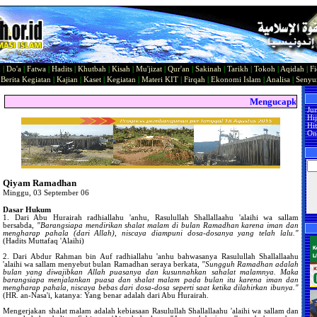
n
|
Do'a
|
Fatwa
|
Hadits
|
Khutbah
|
Kisah
|
Mu'jizat
|
Qur'an
|
Sakinah
|
Tarikh
|
Tokoh
|
Aqidah
|
Fi
|
Berita Kegiatan
|
Kajian
|
Kaset
|
Kegiatan
|
Materi KIT
|
Firqah
|
Ekonomi Islam
|
Analisa
|
Seny
Mengucapkan Sela
Ju
Hi
Hit
On
Qiyam Ramadhan
Minggu, 03 September 06
Dasar Hukum
1. Dari Abu Hurairah radhiallahu 'anhu, Rasulullah Shallallaahu 'alaihi wa sallam
bersabda,
"Barangsiapa mendirikan shalat malam di bulan Ramadhan karena iman dan
mengharap pahala (dari Allah), niscaya diampuni dosa-dosanya yang telah lalu."
(Hadits Muttafaq 'Alaihi)
2. Dari Abdur Rahman bin Auf radhiallahu 'anhu bahwasanya Rasulullah Shallallaahu
'alaihi wa sallam menyebut bulan Ramadhan seraya berkata,
"Sungguh Ramadhan adalah
bulan yang diwajibkan Allah puasanya dan kusunnahkan sahalat malamnya. Maka
barangsiapa menjalankan puasa dan shalat malam pada bulan itu karena iman dan
mengharap pahala, niscaya bebas dari dosa-dosa seperti saat ketika dilahirkan ibunya."
(HR. an-Nasa'i, katanya: Yang benar adalah dari Abu Hurairah.
Mengerjakan shalat malam adalah kebiasaan Rasulullah Shallallaahu 'alaihi wa sallam dan