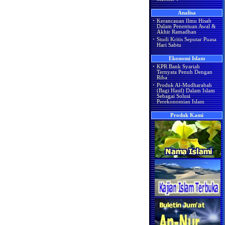
Analisa
·
Kerancauan Ilmu Hisab
Dalam Penentuan Awal &
Akhir Ramadhan
·
Studi Kritis Seputar Puasa
Hari Sabtu
Ekonomi Islam
·
KPR Bank Syariah
Ternyata Penuh Dengan
Riba
·
Produk Al-Mudharabah
(Bagi Hasil) Dalam Islam
Sebagai Solusi
Perekonomian Islam
Produk Kami