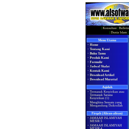
|
Konsultasi
|
Bulleti
|
Dunia Islam
Menu Utama
·
Home
·
Tentang Kami
·
Buku Tamu
·
Produk Kami
·
Formulir
·
Jadwal Shalat
·
Kontak Kami
·
Download Artikel
·
Download Murattal
Aqidah
·
Termasuk Kesyirikan atau
Termasuk Sarana
Kesyirikan (1)
·
Menghina Sesuatu yang
Mengandung Dzikrullah
Firqah (Aliran-aliran)
·
JAMAAH ISLAMIYAH
MESIR 5
·
JAMAAH ISLAMIYAH
MESIR 4