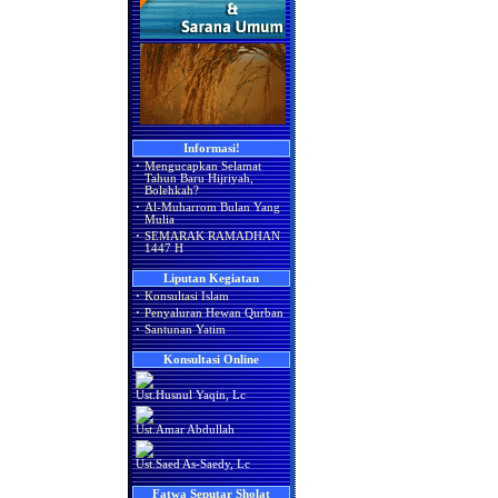
Informasi!
·
Mengucapkan Selamat
Tahun Baru Hijriyah,
Bolehkah?
·
Al-Muharrom Bulan Yang
Mulia
·
SEMARAK RAMADHAN
1447 H
Liputan Kegiatan
·
Konsultasi Islam
·
Penyaluran Hewan Qurban
·
Santunan Yatim
Konsultasi Online
Ust.Husnul Yaqin, Lc
Ust.Amar Abdullah
Ust.Saed As-Saedy, Lc
Fatwa Seputar Sholat