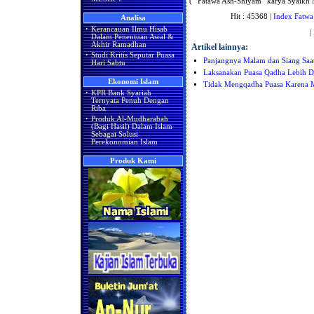
( “Fatawa Ash-Shiyam” karya Syaikh
Hit : 45368 |
Index Fatwa
Analisa
·
Kerancauan Ilmu Hisab
|
Dalam Penentuan Awal &
Akhir Ramadhan
Artikel lainnya:
·
Studi Kritis Seputar Puasa
Panjangnya Malam dan Siang Sa
Hari Sabtu
Laksanakan Puasa Qadha Lebih D
Ekonomi Islam
Tidak Mengqadha Puasa Karena 
·
KPR Bank Syariah
Ternyata Penuh Dengan
Riba
·
Produk Al-Mudharabah
(Bagi Hasil) Dalam Islam
Sebagai Solusi
Perekonomian Islam
Produk Kami