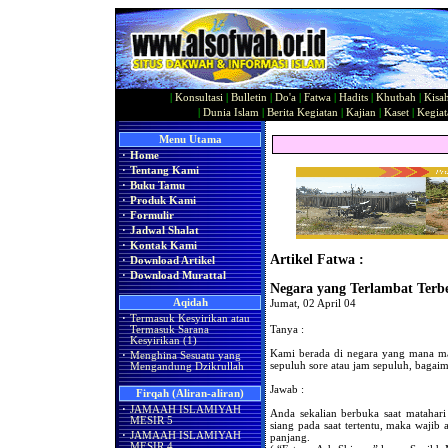
|
Konsultasi
|
Bulletin
|
Do'a
|
Fatwa
|
Hadits
|
Khutbah
|
Kisa
|
Dunia Islam
|
Berita Kegiatan
|
Kajian
|
Kaset
|
Kegiat
Menu Utama
·
Home
·
Tentang Kami
·
Buku Tamu
·
Produk Kami
·
Formulir
·
Jadwal Shalat
·
Kontak Kami
Artikel Fatwa :
·
Download Artikel
·
Download Murattal
Negara yang Terlambat Ter
Aqidah
Jumat, 02 April 04
·
Termasuk Kesyirikan atau
Tanya :
Termasuk Sarana
Kesyirikan (1)
Kami berada di negara yang mana mat
·
Menghina Sesuatu yang
sepuluh sore atau jam sepuluh, bagai
Mengandung Dzikrullah
Jawab :
Firqah (Aliran-aliran)
·
JAMAAH ISLAMIYAH
Anda sekalian berbuka saat matahar
MESIR 5
siang pada saat tertentu, maka wajib 
·
JAMAAH ISLAMIYAH
panjang.
MESIR 4