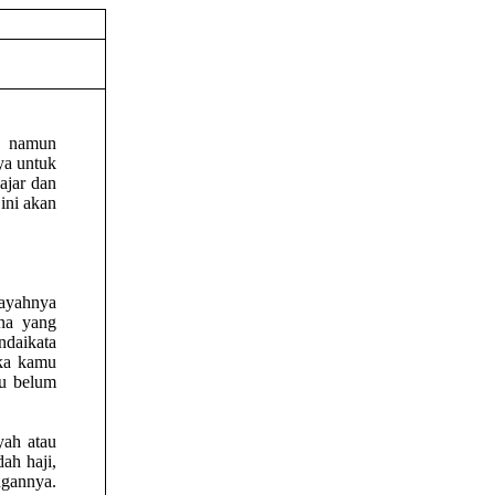
h, namun
ya untuk
ajar dan
ini akan
 ayahnya
ana yang
ndaikata
ka kamu
u belum
yah atau
ah haji,
ngannya.