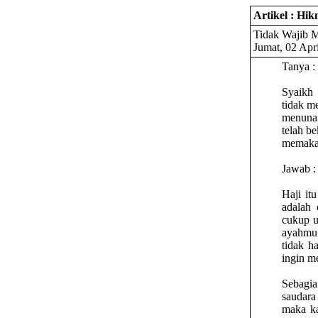
Artikel : Hi
Tidak Wajib 
Jumat, 02 Apri
Tanya :
Syaikh 
tidak m
menunai
telah b
memakan
Jawab :
Haji it
adalah 
cukup u
ayahmu
tidak 
ingin m
Sebagia
saudara
maka ka