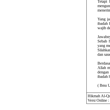
Tetapi
mengun
menerim
Yang ja
ibadah 
wajib d
Jawabny
Sebab h
yang me
Silahka
dan sau
Berdasa
Allah m
dengan 
ibadah 
( Ibnu U
Hikmah Al-Qu
Versi Online :