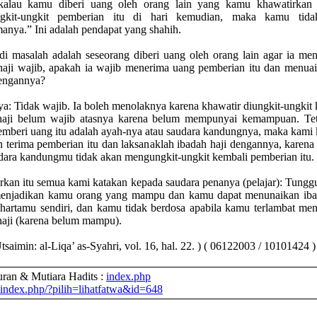
 kalau kamu diberi uang oleh orang lain yang kamu khawatirkan 
gkit-ungkit pemberian itu di hari kemudian, maka kamu tida
anya.” Ini adalah pendapat yang shahih.
di masalah adalah seseorang diberi uang oleh orang lain agar ia me
haji wajib, apakah ia wajib menerima uang pemberian itu dan menuai
engannya?
a: Tidak wajib. Ia boleh menolaknya karena khawatir diungkit-ungkit 
aji belum wajib atasnya karena belum mempunyai kemampuan. Tet
mberi uang itu adalah ayah-nya atau saudara kandungnya, maka kami 
n terima pemberian itu dan laksanaklah ibadah haji dengannya, karen
dara kandungmu tidak akan mengungkit-ungkit kembali pemberian itu.
rkan itu semua kami katakan kepada saudara penanya (pelajar): Tungg
enjadikan kamu orang yang mampu dan kamu dapat menunaikan iba
hartamu sendiri, dan kamu tidak berdosa apabila kamu terlambat me
haji (karena belum mampu).
tsaimin: al-Liqa’ as-Syahri, vol. 16, hal. 22. ) ( 06122003 / 10101424 )
ran & Mutiara Hadits :
index.php
index.php/?pilih=lihatfatwa&id=648