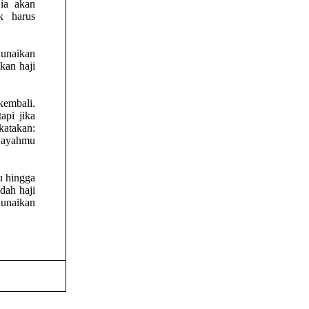
ia akan
k harus
nunaikan
kan haji
kembali.
api jika
katakan:
a ayahmu
u hingga
dah haji
nunaikan