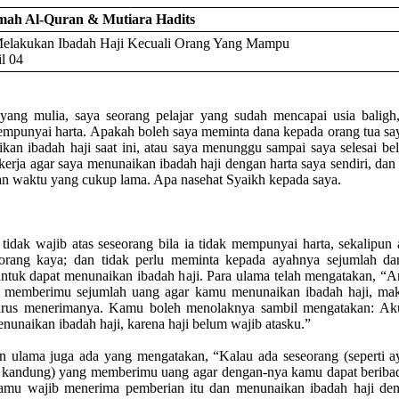
kmah Al-Quran & Mutiara Hadits
Melakukan Ibadah Haji Kecuali Orang Yang Mampu
l 04
yang mulia, saya seorang pelajar yang sudah mencapai usia balig
empunyai harta. Apakah boleh saya meminta dana kepada orang tua sa
kan ibadah haji saat ini, atau saya menunggu sampai saya selesai bel
ekerja agar saya menunaikan ibadah haji dengan harta saya sendiri, dan 
 waktu yang cukup lama. Apa nasehat Syaikh kepada saya.
u tidak wajib atas seseorang bila ia tidak mempunyai harta, sekalipun
orang kaya; dan tidak perlu meminta kepada ayahnya sejumlah d
ntuk dapat menunaikan ibadah haji. Para ulama telah mengatakan, “A
 memberimu sejumlah uang agar kamu menunaikan ibadah haji, ma
harus menerimanya. Kamu boleh menolaknya sambil mengatakan: Ak
enunaikan ibadah haji, karena haji belum wajib atasku.”
n ulama juga ada yang mengatakan, “Kalau ada seseorang (seperti a
 kandung) yang memberimu uang agar dengan-nya kamu dapat beribad
mu wajib menerima pemberian itu dan menunaikan ibadah haji de