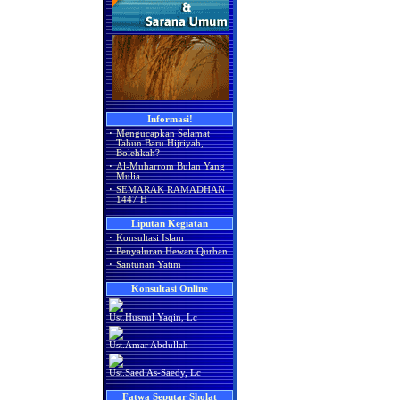
Informasi!
·
Mengucapkan Selamat
Tahun Baru Hijriyah,
Bolehkah?
·
Al-Muharrom Bulan Yang
Mulia
·
SEMARAK RAMADHAN
1447 H
Liputan Kegiatan
·
Konsultasi Islam
·
Penyaluran Hewan Qurban
·
Santunan Yatim
Konsultasi Online
Ust.Husnul Yaqin, Lc
Ust.Amar Abdullah
Ust.Saed As-Saedy, Lc
Fatwa Seputar Sholat