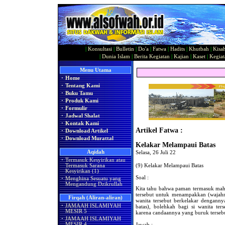
|
Konsultasi
|
Bulletin
|
Do'a
|
Fatwa
|
Hadits
|
Khutbah
|
Kisa
|
Dunia Islam
|
Berita Kegiatan
|
Kajian
|
Kaset
|
Kegiat
Menu Utama
·
Home
·
Tentang Kami
·
Buku Tamu
·
Produk Kami
·
Formulir
·
Jadwal Shalat
·
Kontak Kami
Artikel Fatwa :
·
Download Artikel
·
Download Murattal
Kelakar Melampaui Batas
Aqidah
Selasa, 26 Juli 22
·
Termasuk Kesyirikan atau
(9) Kelakar Melampaui Batas
Termasuk Sarana
Kesyirikan (1)
Soal :
·
Menghina Sesuatu yang
Mengandung Dzikrullah
Kita tahu bahwa paman termasuk mahr
tersebut untuk menampakkan (wajah
Firqah (Aliran-aliran)
wanita tersebut berkelakar dengann
·
JAMAAH ISLAMIYAH
batas), bolehkah bagi si wanita te
MESIR 5
karena candaannya yang buruk terseb
·
JAMAAH ISLAMIYAH
MESIR 4
Jawab :