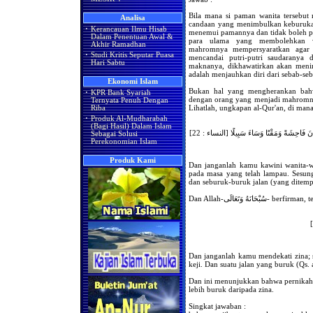
Bila mana si paman wanita tersebut 
Analisa
candaan yang menimbulkan keburukan 
·
Kerancauan Ilmu Hisab
menemui pamannya dan tidak boleh p
Dalam Penentuan Awal &
para ulama yang membolehkan 
Akhir Ramadhan
mahromnya mempersyaratkan agar t
·
Studi Kritis Seputar Puasa
mencandai putri-putri saudaranya
Hari Sabtu
maknanya, dikhawatirkan akan menim
adalah menjauhkan diri dari sebab-se
Ekonomi Islam
Bukan hal yang mengherankan bahwa
·
KPR Bank Syariah
dengan orang yang menjadi mahromnya 
Ternyata Penuh Dengan
Riba
·
Produk Al-Mudharabah
(Bagi Hasil) Dalam Islam
ُ كَانَ فَاحِشَةً وَمَقْتًا وَسَاءَ سَبِيلًا [النساء : 22
Sebagai Solusi
Perekonomian Islam
Produk Kami
Dan janganlah kamu kawini wanita-wa
pada masa yang telah lampau. Sesung
dan seburuk-buruk jalan (yang ditemp
Dan Allah-ْحَانَهُ وَتَعَالَى
Dan janganlah kamu mendekati zina; 
keji. Dan suatu jalan yang buruk (Qs. a
Dan ini menunjukkan bahwa pernika
lebih buruk daripada zina.
Singkat jawaban :