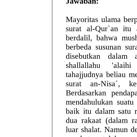
Jawaban:
Mayoritas ulama berp
surat al-Qur`an itu 
berdalil, bahwa mus
berbeda susunan sur
disebutkan dalam 
shallallahu 'alai
tahajjudnya beliau m
surat an-Nisa`, k
Berdasarkan pendapa
mendahulukan suatu s
baik itu dalam satu
dua rakaat (dalam r
luar shalat. Namun d