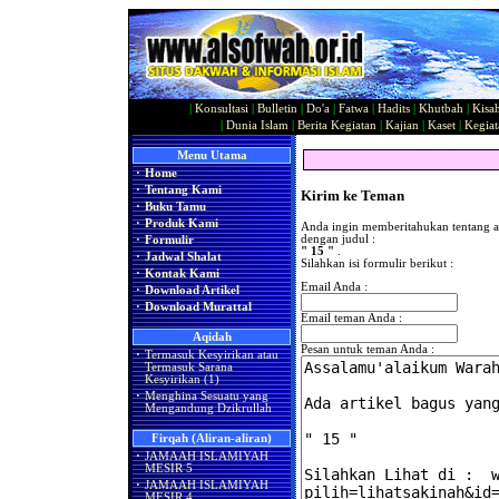
|
Konsultasi
|
Bulletin
|
Do'a
|
Fatwa
|
Hadits
|
Khutbah
|
Kisa
|
Dunia Islam
|
Berita Kegiatan
|
Kajian
|
Kaset
|
Kegiat
Menu Utama
·
Home
·
Tentang Kami
Kirim ke Teman
·
Buku Tamu
·
Produk Kami
Anda ingin memberitahukan tentang a
dengan judul :
·
Formulir
" 15 "
.
·
Jadwal Shalat
Silahkan isi formulir berikut :
·
Kontak Kami
Email Anda :
·
Download Artikel
·
Download Murattal
Email teman Anda :
Aqidah
Pesan untuk teman Anda :
·
Termasuk Kesyirikan atau
Termasuk Sarana
Kesyirikan (1)
·
Menghina Sesuatu yang
Mengandung Dzikrullah
Firqah (Aliran-aliran)
·
JAMAAH ISLAMIYAH
MESIR 5
·
JAMAAH ISLAMIYAH
MESIR 4