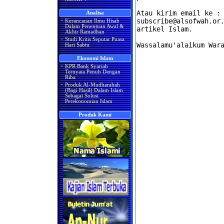
Analisa
·
Kerancauan Ilmu Hisab
Dalam Penentuan Awal &
Akhir Ramadhan
·
Studi Kritis Seputar Puasa
Hari Sabtu
Ekonomi Islam
·
KPR Bank Syariah
Ternyata Penuh Dengan
Riba
·
Produk Al-Mudharabah
(Bagi Hasil) Dalam Islam
Sebagai Solusi
Perekonomian Islam
Produk Kami