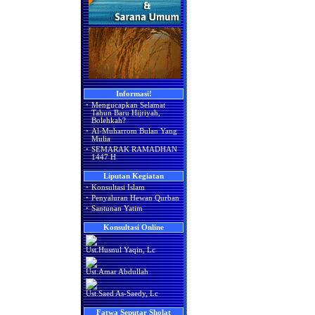
Informasi!
·
Mengucapkan Selamat
Tahun Baru Hijriyah,
Bolehkah?
·
Al-Muharrom Bulan Yang
Mulia
·
SEMARAK RAMADHAN
1447 H
Liputan Kegiatan
·
Konsultasi Islam
·
Penyaluran Hewan Qurban
·
Santunan Yatim
Konsultasi Online
Ust.Husnul Yaqin, Lc
Ust.Amar Abdullah
Ust.Saed As-Saedy, Lc
Fatwa Seputar Sholat