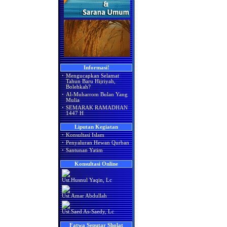
Informasi!
·
Mengucapkan Selamat
Tahun Baru Hijriyah,
Bolehkah?
·
Al-Muharrom Bulan Yang
Mulia
·
SEMARAK RAMADHAN
1447 H
Liputan Kegiatan
·
Konsultasi Islam
·
Penyaluran Hewan Qurban
·
Santunan Yatim
Konsultasi Online
Ust.Husnul Yaqin, Lc
Ust.Amar Abdullah
Ust.Saed As-Saedy, Lc
Fatwa Seputar Sholat