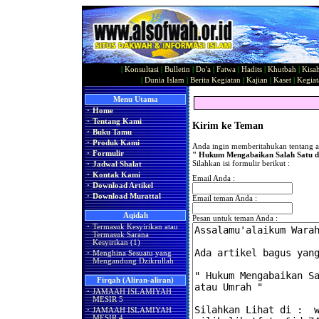
|
Konsultasi
|
Bulletin
|
Do'a
|
Fatwa
|
Hadits
|
Khutbah
|
Kisa
|
Dunia Islam
|
Berita Kegiatan
|
Kajian
|
Kaset
|
Kegiat
Menu Utama
·
Home
·
Tentang Kami
Kirim ke Teman
·
Buku Tamu
·
Produk Kami
Anda ingin memberitahukan tentang ar
·
Formulir
" Hukum Mengabaikan Salah Satu d
Silahkan isi formulir berikut :
·
Jadwal Shalat
·
Kontak Kami
Email Anda :
·
Download Artikel
·
Download Murattal
Email teman Anda :
Aqidah
Pesan untuk teman Anda :
·
Termasuk Kesyirikan atau
Termasuk Sarana
Kesyirikan (1)
·
Menghina Sesuatu yang
Mengandung Dzikrullah
Firqah (Aliran-aliran)
·
JAMAAH ISLAMIYAH
MESIR 5
·
JAMAAH ISLAMIYAH
MESIR 4