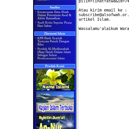
Analisa
·
Kerancauan Ilmu Hisab
Dalam Penentuan Awal &
Akhir Ramadhan
·
Studi Kritis Seputar Puasa
Hari Sabtu
Ekonomi Islam
·
KPR Bank Syariah
Ternyata Penuh Dengan
Riba
·
Produk Al-Mudharabah
(Bagi Hasil) Dalam Islam
Sebagai Solusi
Perekonomian Islam
Produk Kami