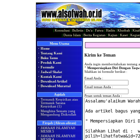
|
Konsultasi
|
Bulletin
|
Do'a
|
Fatwa
|
Hadits
|
Khutbah
|
Kisa
|
Dunia Islam
|
Berita Kegiatan
|
Kajian
|
Kaset
|
Kegiat
Menu Utama
·
Home
·
Tentang Kami
Kirim ke Teman
·
Buku Tamu
·
Produk Kami
Anda ingin memberitahukan tentang ar
·
Formulir
" Mempersiapkan Diri Dengan Taqw
Silahkan isi formulir berikut :
·
Jadwal Shalat
·
Kontak Kami
Email Anda :
·
Download Artikel
·
Download Murattal
Email teman Anda :
Aqidah
Pesan untuk teman Anda :
·
Termasuk Kesyirikan atau
Termasuk Sarana
Kesyirikan (1)
·
Menghina Sesuatu yang
Mengandung Dzikrullah
Firqah (Aliran-aliran)
·
JAMAAH ISLAMIYAH
MESIR 5
·
JAMAAH ISLAMIYAH
MESIR 4