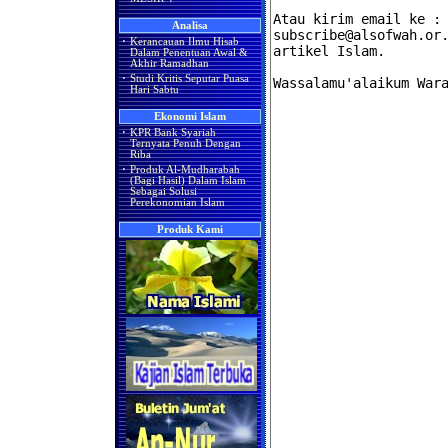
Analisa
·
Kerancauan Ilmu Hisab
Dalam Penentuan Awal &
Akhir Ramadhan
·
Studi Kritis Seputar Puasa
Hari Sabtu
Ekonomi Islam
·
KPR Bank Syariah
Ternyata Penuh Dengan
Riba
·
Produk Al-Mudharabah
(Bagi Hasil) Dalam Islam
Sebagai Solusi
Perekonomian Islam
Produk Kami