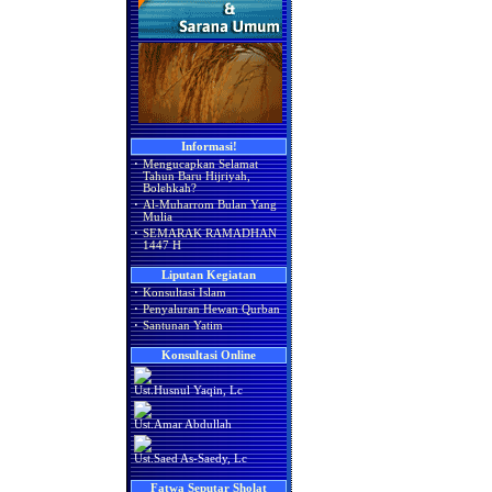
Informasi!
·
Mengucapkan Selamat
Tahun Baru Hijriyah,
Bolehkah?
·
Al-Muharrom Bulan Yang
Mulia
·
SEMARAK RAMADHAN
1447 H
Liputan Kegiatan
·
Konsultasi Islam
·
Penyaluran Hewan Qurban
·
Santunan Yatim
Konsultasi Online
Ust.Husnul Yaqin, Lc
Ust.Amar Abdullah
Ust.Saed As-Saedy, Lc
Fatwa Seputar Sholat