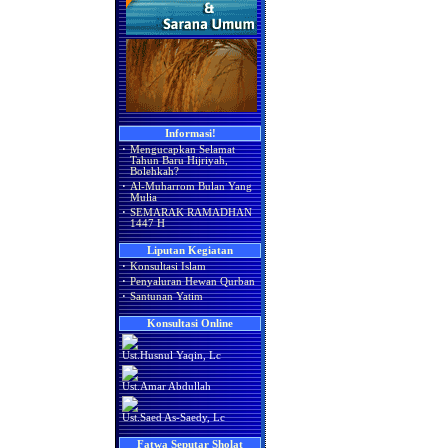
Informasi!
·
Mengucapkan Selamat
Tahun Baru Hijriyah,
Bolehkah?
·
Al-Muharrom Bulan Yang
Mulia
·
SEMARAK RAMADHAN
1447 H
Liputan Kegiatan
·
Konsultasi Islam
·
Penyaluran Hewan Qurban
·
Santunan Yatim
Konsultasi Online
Ust.Husnul Yaqin, Lc
Ust.Amar Abdullah
Ust.Saed As-Saedy, Lc
Fatwa Seputar Sholat