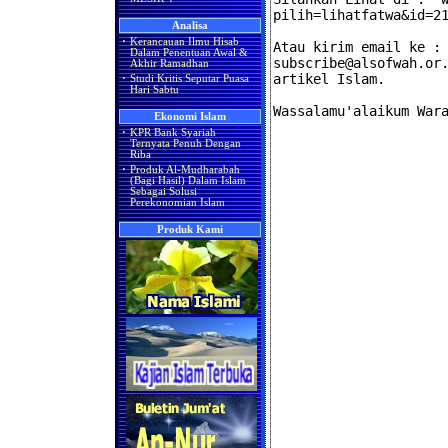
Analisa
·
Kerancauan Ilmu Hisab
Dalam Penentuan Awal &
Akhir Ramadhan
·
Studi Kritis Seputar Puasa
Hari Sabtu
Ekonomi Islam
·
KPR Bank Syariah
Ternyata Penuh Dengan
Riba
·
Produk Al-Mudharabah
(Bagi Hasil) Dalam Islam
Sebagai Solusi
Perekonomian Islam
Produk Kami