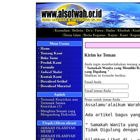
|
Konsultasi
|
Bulletin
|
Do'a
|
Fatwa
|
Hadits
|
Khutbah
|
Kisa
|
Dunia Islam
|
Berita Kegiatan
|
Kajian
|
Kaset
|
Kegiat
Menu Utama
·
Home
·
Tentang Kami
Kirim ke Teman
·
Buku Tamu
·
Produk Kami
Anda ingin memberitahukan tentang ar
·
Formulir
" Samakah Wanita yang Memiliki R
yang Digulung "
.
·
Jadwal Shalat
Silahkan isi formulir berikut :
·
Kontak Kami
·
Download Artikel
Email Anda :
·
Download Murattal
Email teman Anda :
Aqidah
·
Termasuk Kesyirikan atau
Pesan untuk teman Anda :
Termasuk Sarana
Kesyirikan (1)
·
Menghina Sesuatu yang
Mengandung Dzikrullah
Firqah (Aliran-aliran)
·
JAMAAH ISLAMIYAH
MESIR 5
·
JAMAAH ISLAMIYAH
MESIR 4