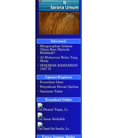
Informasi!
·
Mengucapkan Selamat
Tahun Baru Hijriyah,
Bolehkah?
·
Al-Muharrom Bulan Yang
Mulia
·
SEMARAK RAMADHAN
1447 H
Liputan Kegiatan
·
Konsultasi Islam
·
Penyaluran Hewan Qurban
·
Santunan Yatim
Konsultasi Online
Ust.Husnul Yaqin, Lc
Ust.Amar Abdullah
Ust.Saed As-Saedy, Lc
Fatwa Seputar Sholat