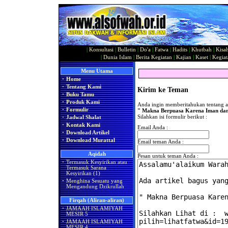
|
Konsultasi
|
Bulletin
|
Do'a
|
Fatwa
|
Hadits
|
Khutbah
|
Kisa
|
Dunia Islam
|
Berita Kegiatan
|
Kajian
|
Kaset
|
Kegiat
Menu Utama
·
Home
·
Tentang Kami
Kirim ke Teman
·
Buku Tamu
·
Produk Kami
Anda ingin memberitahukan tentang ar
·
Formulir
" Makna Berpuasa Karena Iman da
Silahkan isi formulir berikut :
·
Jadwal Shalat
·
Kontak Kami
Email Anda :
·
Download Artikel
·
Download Murattal
Email teman Anda :
Aqidah
Pesan untuk teman Anda :
·
Termasuk Kesyirikan atau
Termasuk Sarana
Kesyirikan (1)
·
Menghina Sesuatu yang
Mengandung Dzikrullah
Firqah (Aliran-aliran)
·
JAMAAH ISLAMIYAH
MESIR 5
·
JAMAAH ISLAMIYAH
MESIR 4