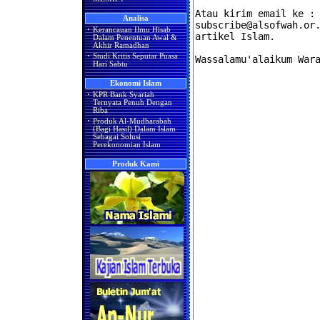
Analisa
·
Kerancauan Ilmu Hisab
Dalam Penentuan Awal &
Akhir Ramadhan
·
Studi Kritis Seputar Puasa
Hari Sabtu
Ekonomi Islam
·
KPR Bank Syariah
Ternyata Penuh Dengan
Riba
·
Produk Al-Mudharabah
(Bagi Hasil) Dalam Islam
Sebagai Solusi
Perekonomian Islam
Produk Kami